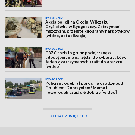
BYDGOSZCZ
Akcja policji na Okolu, Wilczaku i
Czyżkówku w Bydgoszczy. Zatrzymani
mężczyźni, przejęte kilogramy narkotyków
[wideo, aktualizacja]
BYDGOSZCZ
CBZC rozbiło grupę podejrzaną o
udostępnianie narzędzi do cyberataków.
Jeden z zatrzymanych trafił do aresztu
[wideo]
BYDGOSZCZ
Policjant odebrał poród na drodze pod
Golubiem-Dobrzyniem! Mama i
noworodek czują się dobrze [wideo]
ZOBACZ WIĘCEJ