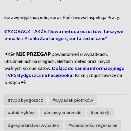
Sprawę wyjaśnia policja oraz Państwowa Inspekcja Pracy.
👉ZOBACZ TAKŻE: Nowa metoda oszustów: fałszywe
e-maile z Profilu Zaufanego i „konta techniczne”
📢❗🚨 𝗡𝗜𝗘 𝗣𝗥𝗭𝗘𝗚𝗔𝗣 powiadomień o wypadkach,
utrudnieniach na drogach, alertach meteo oraz innych
ważnych komunikatów.
Dołącz do kanału informacyjnego
TVP3 Bydgoszcz na Facebooku
!
Kliknij i bądź zawsze na
bieżąco 📲
#tvp3 bydgoszcz
#wypadek piotrków
#atak byków
#kujawy zdarzenie
#lpr akcja
#gospodarstwo wypadek
#wiadomości regionalne