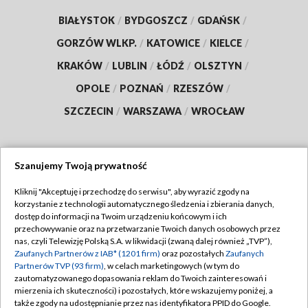
BIAŁYSTOK
/
BYDGOSZCZ
/
GDAŃSK
/
GORZÓW WLKP.
/
KATOWICE
/
KIELCE
/
KRAKÓW
/
LUBLIN
/
ŁÓDŹ
/
OLSZTYN
/
OPOLE
/
POZNAŃ
/
RZESZÓW
/
SZCZECIN
/
WARSZAWA
/
WROCŁAW
Szanujemy Twoją prywatność
Dołącz do nas:
Kliknij "Akceptuję i przechodzę do serwisu", aby wyrazić zgody na
korzystanie z technologii automatycznego śledzenia i zbierania danych,
TVP
dostęp do informacji na Twoim urządzeniu końcowym i ich
Abonament TVP
przechowywanie oraz na przetwarzanie Twoich danych osobowych przez
Regulamin TVP
nas, czyli Telewizję Polską S.A. w likwidacji (zwaną dalej również „TVP”),
Emisja w TVP
Polityka prywatności
Zaufanych Partnerów z IAB* (1201 firm)
oraz pozostałych
Zaufanych
Partnerów TVP (93 firm)
, w celach marketingowych (w tym do
Centrum informacji TVP
Moje zgody
zautomatyzowanego dopasowania reklam do Twoich zainteresowań i
mierzenia ich skuteczności) i pozostałych, które wskazujemy poniżej, a
Naziemna Telewizja Cyfrowa
Pomoc
także zgody na udostępnianie przez nas identyfikatora PPID do Google.