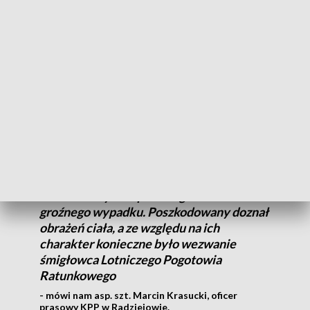
poturbowany przez byki.
Stało się to podczas karmienia bydła.
Mężczyzna trafił do szpitala, zabrał go śmigłowiec
LPR.
ZOBACZ TAKŻE: Wzrasta liczba wypadków przy pracy
w kujawsko-pomorskim. Ważne są przepisy BHP
W jednym z gospodarstw podczas
karmienia bydła opasowego doszło do
groźnego wypadku. Poszkodowany doznał
obrażeń ciała, a ze względu na ich
charakter konieczne było wezwanie
śmigłowca Lotniczego Pogotowia
Ratunkowego
- mówi nam asp. szt. Marcin Krasucki, oficer
prasowy KPP w Radziejowie.