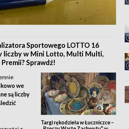
talizatora Sportowego LOTTO 16
 liczby w Mini Lotto, Multi Multi,
a Premii? Sprawdź!
iennie
tkowo we
ne są liczby
śledzić
Targi rękodzieła w Łuczniczce –
„Rzeczy Warte Zachwytu” w
rzystaj z