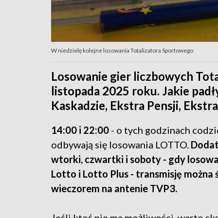
W niedzielę kolejne losowania Totalizatora Sportowego
Losowanie gier liczbowych To
listopada 2025 roku. Jakie padły
Kaskadzie, Ekstra Pensji, Ekstr
14:00 i 22:00
- o tych godzinach codz
odbywają się losowania LOTTO.
Doda
wtorki, czwartki i soboty - gdy losowa
Lotto i Lotto Plus - transmisję można 
wieczorem na antenie TVP3.
Jeśli ktoś nie ma możliwości, warto sko