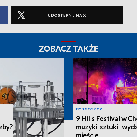
UDOSTĘPNIJ NA X
ZOBACZ TAKŻE
BYDGOSZCZ
9 Hills Festival w C
czby?
muzyki, sztuki i wy
mieście