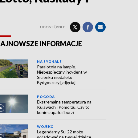
UDOSTĘPNIJ:
AJNOWSZE INFORMACJE
NA SYGNALE
Paralotnia na lampie.
Niebezpieczny incydent w
Sicienku niedaleko
Bydgoszczy [zdjęcia]
POGODA
Ekstremalna temperatura na
Kujawach i Pomorzu. Czy to
koniec upału i burz?
WOJSKO
Legendarny Su-22 może
wylądować na twojej działce.