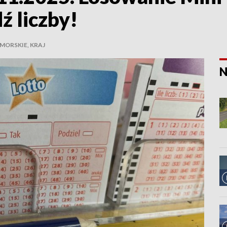
ź liczby!
ORSKIE, KRAJ
N