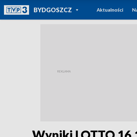
POWRÓT DO
BYDGOSZCZ
Aktualności
N
TVP REGIONY
Wyniki LOTTO 16.1