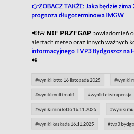
👉ZOBACZ TAKŻE: Jaka będzie zima 2
prognoza długoterminowa IMGW
📢❗🚨 𝗡𝗜𝗘 𝗣𝗥𝗭𝗘𝗚𝗔𝗣 powiadomie
alertach meteo oraz innych ważnych 
informacyjnego TVP3 Bydgoszcz na 
📲
#wyniki lotto 16 listopada 2025
#wyniki m
#wyniki multi multi
#wyniki ekstrapensja
#wyniki mini lotto 16.11.2025
#wyniki mul
#wyniki kaskada 16.11.2025
#tvp3 bydgo