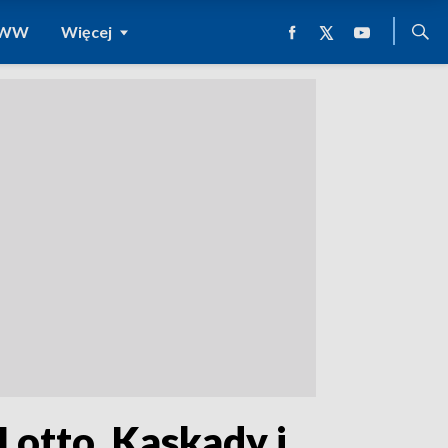
 WWW
Więcej
otto, Kaskady i