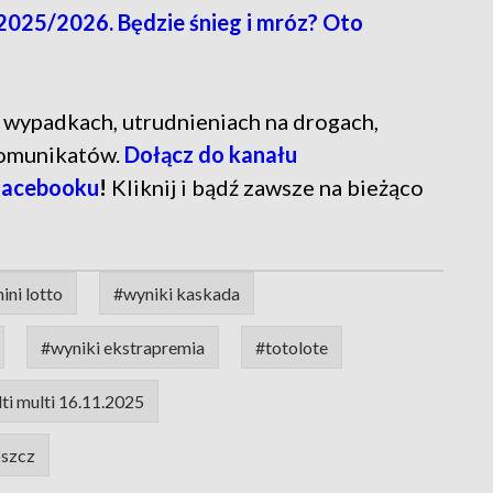
025/2026. Będzie śnieg i mróz? Oto
ń o wypadkach, utrudnieniach na drogach,
komunikatów.
Dołącz do kanału
Facebooku
!
Kliknij i bądź zawsze na bieżąco
ini lotto
#wyniki kaskada
#wyniki ekstrapremia
#totolote
ti multi 16.11.2025
szcz