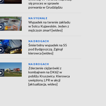
się proces w sprawie
porwania w Grudziądzu
NA SYGNALE
Wypadek na terenie zakładu
w Solcu Kujawskim. Jeden z
mężczyzn zmarł [wideo]
NA DROGACH
Śmiertelny wypadek na S5
pod Bydgoszczą. Zginął
kierowca [wideo]
NA DROGACH
Zderzenie ciężarówki z
kombajnem na DK62 w
pobliżu Kruszwicy. Kierowca
uwięziony, LPR w akcji
[aktualizacja, wideo]