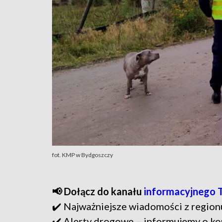
fot. KMP w Bydgoszczy
📢 Dołącz do kanału
informacyjnego 
✔️ Najważniejsze wiadomości z region
✔️ Alerty drogowe – informujemy o ko