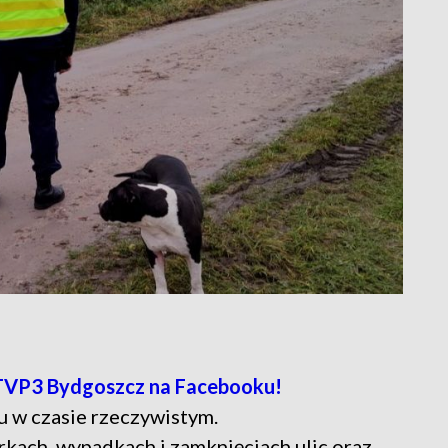
TVP3 Bydgoszcz na Facebooku!
u w czasie rzeczywistym.
rkach, wypadkach i zamknięciach ulic oraz