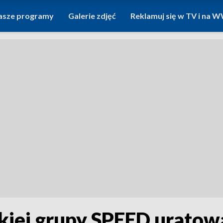
asze programy
Galerie zdjęć
Reklamuj się w TV i na
skiej grupy SPEED uratowa