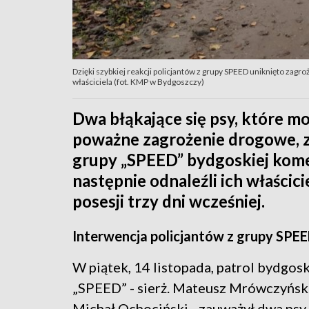
Dzięki szybkiej reakcji policjantów z grupy SPEED uniknięto zag
właściciela (fot. KMP w Bydgoszczy)
Dwa błąkające się psy, które m
poważne zagrożenie drogowe, z
grupy „SPEED” bydgoskiej komen
następnie odnaleźli ich właścici
posesji trzy dni wcześniej.
Interwencja policjantów z grupy SPEE
W piątek, 14 listopada, patrol bydgosk
„SPEED” - sierż. Mateusz Mrówczyński 
Michał Ochociński
-
zauważył dwa psy