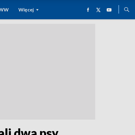
 WWW
Więcej
li dwa psy.