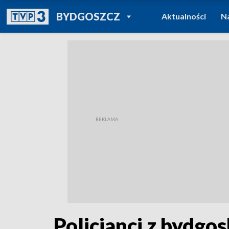
POWRÓT DO
BYDGOSZCZ
Aktualności
N
TVP REGIONY
Policjanci z bydgo