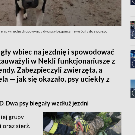
rożenia w ruchu drogowym, a dwa psy bezpiecznie wróciły do swojego
ogły wbiec na jezdnię i spowodować
auważyli w Nekli funkcjonariusze z
dy. Zabezpieczyli zwierzęta, a
ela — jak się okazało, psy uciekły z
D. Dwa psy biegały wzdłuż jezdni
iej grupy
oraz sierż.