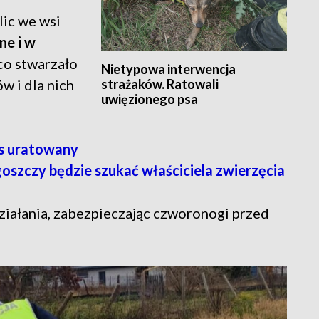
lic we wsi
ne i w
co stwarzało
Nietypowa interwencja
strażaków. Ratowali
w i dla nich
uwięzionego psa
 uratowany
goszczy będzie szukać właściciela zwierzęcia
ziałania, zabezpieczając czworonogi przed