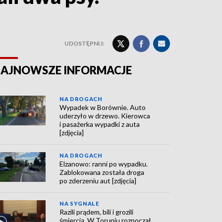
UDOSTĘPNIJ:
AJNOWSZE INFORMACJE
NA DROGACH
Wypadek w Borównie. Auto
uderzyło w drzewo. Kierowca
i pasażerka wypadki z auta
[zdjęcia]
NA DROGACH
Elzanowo: ranni po wypadku.
Zablokowana została droga
po zderzeniu aut [zdjęcia]
NA SYGNALE
Razili prądem, bili i grozili
śmiercią. W Toruniu rozpoczął