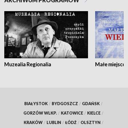
ARCHIWUM PROGRAMÓW
Muzealia Regionalia
Małe miejscow
BIAŁYSTOK
/
BYDGOSZCZ
/
GDAŃSK
/
GORZÓW WLKP.
/
KATOWICE
/
KIELCE
/
KRAKÓW
/
LUBLIN
/
ŁÓDŹ
/
OLSZTYN
/