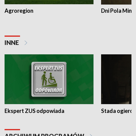
Agroregion
Dni Pola Min
INNE
Ekspert ZUS odpowiada
Stada ogieró