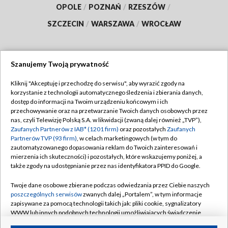
OPOLE
/
POZNAŃ
/
RZESZÓW
/
SZCZECIN
/
WARSZAWA
/
WROCŁAW
Szanujemy Twoją prywatność
Dołącz do nas:
Kliknij "Akceptuję i przechodzę do serwisu", aby wyrazić zgody na
korzystanie z technologii automatycznego śledzenia i zbierania danych,
TVP
dostęp do informacji na Twoim urządzeniu końcowym i ich
Abonament TVP
przechowywanie oraz na przetwarzanie Twoich danych osobowych przez
Regulamin TVP
nas, czyli Telewizję Polską S.A. w likwidacji (zwaną dalej również „TVP”),
Emisja w TVP
Polityka prywatności
Zaufanych Partnerów z IAB* (1201 firm)
oraz pozostałych
Zaufanych
Partnerów TVP (93 firm)
, w celach marketingowych (w tym do
Centrum informacji TVP
Moje zgody
zautomatyzowanego dopasowania reklam do Twoich zainteresowań i
mierzenia ich skuteczności) i pozostałych, które wskazujemy poniżej, a
Naziemna Telewizja Cyfrowa
Pomoc
także zgody na udostępnianie przez nas identyfikatora PPID do Google.
Sklep TVP
Biuro reklamy
Twoje dane osobowe zbierane podczas odwiedzania przez Ciebie naszych
Rada Programowa
Kontakt
poszczególnych serwisów
zwanych dalej „Portalem”, w tym informacje
zapisywane za pomocą technologii takich jak: pliki cookie, sygnalizatory
System NOS
WWW lub innych podobnych technologii umożliwiających świadczenie
dopasowanych i bezpiecznych usług, personalizację treści oraz reklam,
Informacje o nadawcy
Kanały