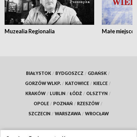
Muzealia Regionalia
Małe miejscow
BIAŁYSTOK
/
BYDGOSZCZ
/
GDAŃSK
/
GORZÓW WLKP.
/
KATOWICE
/
KIELCE
/
KRAKÓW
/
LUBLIN
/
ŁÓDŹ
/
OLSZTYN
/
OPOLE
/
POZNAŃ
/
RZESZÓW
/
SZCZECIN
/
WARSZAWA
/
WROCŁAW