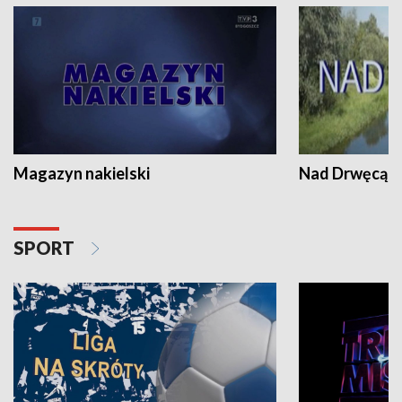
Magazyn nakielski
Nad Drwęcą
SPORT