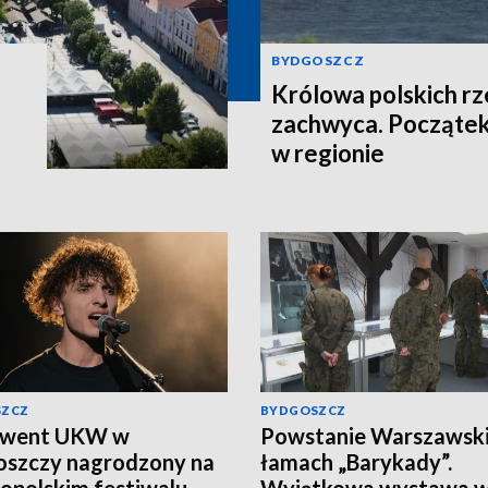
BYDGOSZCZ
Królowa polskich r
zachwyca. Początek
w regionie
SZCZ
BYDGOSZCZ
lwent UKW w
Powstanie Warszawski
szczy nagrodzony na
łamach „Barykady”.
opolskim festiwalu.
Wyjątkowa wystawa 