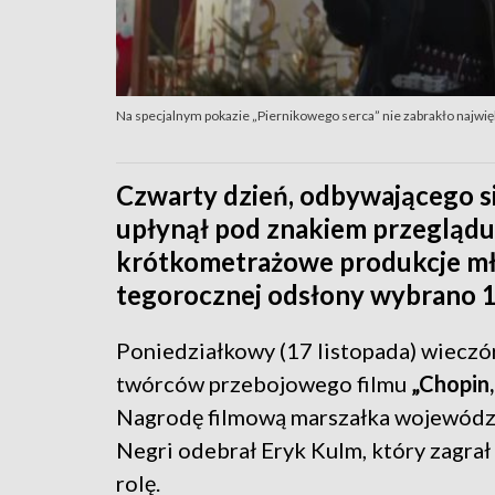
Na specjalnym pokazie „Piernikowego serca” nie zabrakło najwię
Czwarty dzień, odbywającego s
upłynął pod znakiem przeglądu 
krótkometrażowe produkcje mł
tegorocznej odsłony wybrano 1
Poniedziałkowy (17 listopada) wieczór
twórców przebojowego filmu
„Chopin,
Nagrodę filmową marszałka województ
Negri odebrał Eryk Kulm, który zagrał
rolę.