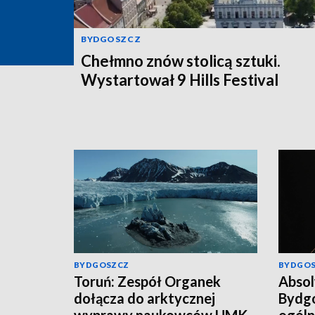
BYDGOSZCZ
Chełmno znów stolicą sztuki.
Wystartował 9 Hills Festival
BYDGOSZCZ
BYDGO
Toruń: Zespół Organek
Abso
dołącza do arktycznej
Bydgo
wyprawy naukowców UMK
ogóln