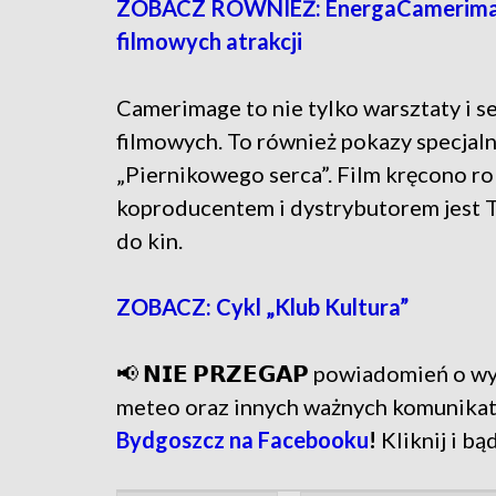
ZOBACZ RÓWNIEŻ: EnergaCamerimage w
filmowych atrakcji
Camerimage to nie tylko warsztaty i s
filmowych. To również pokazy specjal
„Piernikowego serca”. Film kręcono ro
koproducentem i dystrybutorem jest Te
do kin.
ZOBACZ: Cykl „Klub Kultura”
📢 𝗡𝗜𝗘 𝗣𝗥𝗭𝗘𝗚𝗔𝗣 powiadomień o
meteo oraz innych ważnych komunika
Bydgoszcz na Facebooku
!
Kliknij i bą