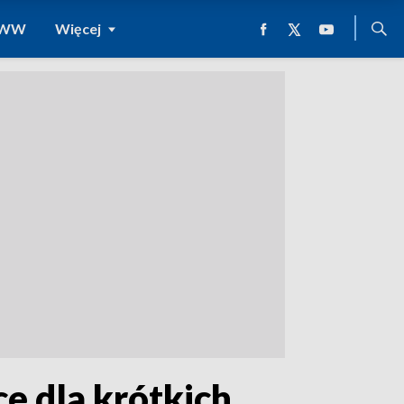
 WWW
Więcej
e dla krótkich