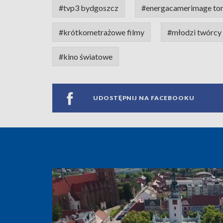
#tvp3 bydgoszcz
#energacamerimage to
#krótkometrażowe filmy
#młodzi twórcy
#kino światowe
UDOSTĘPNIJ NA FACEBOOKU