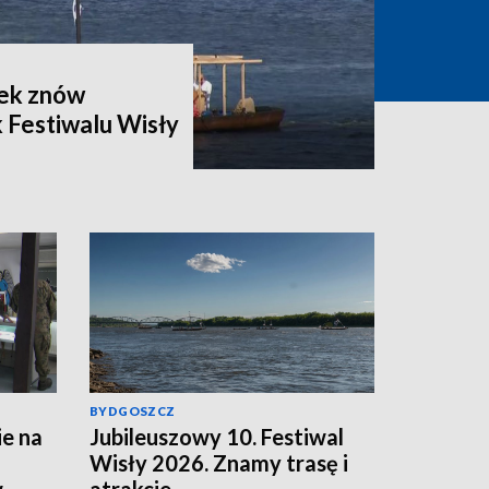
zek znów
 Festiwalu Wisły
BYDGOSZCZ
e na
Jubileuszowy 10. Festiwal
Wisły 2026. Znamy trasę i
w
atrakcje