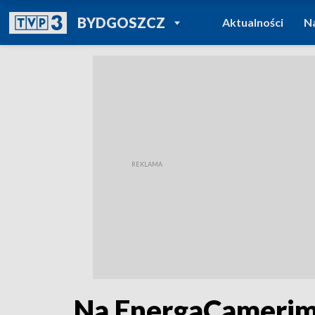
POWRÓT DO
BYDGOSZCZ
Aktualności
N
TVP REGIONY
Na EnergaCamerimag