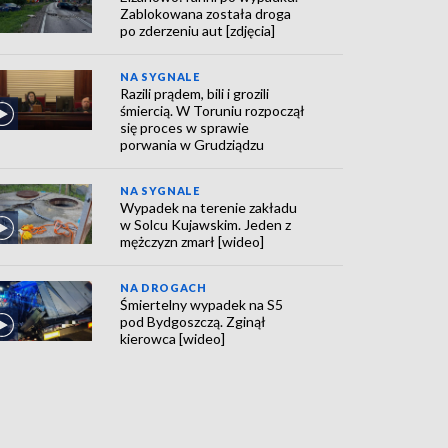
Zablokowana została droga
po zderzeniu aut [zdjęcia]
NA SYGNALE
Razili prądem, bili i grozili
śmiercią. W Toruniu rozpoczął
się proces w sprawie
porwania w Grudziądzu
NA SYGNALE
Wypadek na terenie zakładu
w Solcu Kujawskim. Jeden z
mężczyzn zmarł [wideo]
NA DROGACH
Śmiertelny wypadek na S5
pod Bydgoszczą. Zginął
kierowca [wideo]