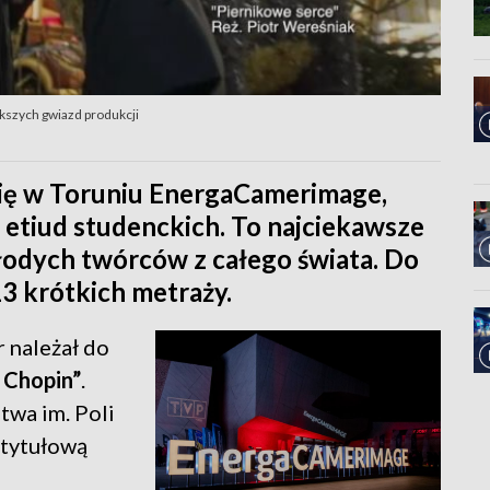
kszych gwiazd produkcji
ię w Toruniu EnergaCamerimage,
etiud studenckich. To najciekawsze
odych twórców z całego świata. Do
3 krótkich metraży.
 należał do
 Chopin”
.
wa im. Poli
 tytułową