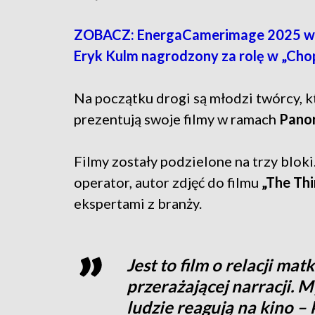
ZOBACZ: EnergaCamerimage 2025 w 
Eryk Kulm nagrodzony za rolę w „Chop
Na początku drogi są młodzi twórcy, k
prezentują swoje filmy w ramach
Panor
Filmy zostały podzielone na trzy blok
operator, autor zdjęć do filmu
„The Th
ekspertami z branży.
Jest to film o relacji mat
przerażającej narracji. My
ludzie reagują na kino – 