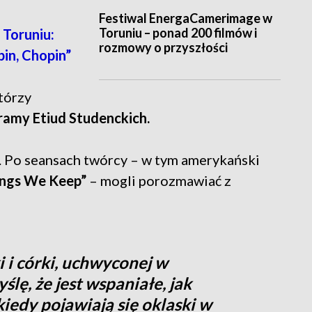
Festiwal EnergaCamerimage w
Toruniu – ponad 200 filmów i
Toruniu:
rozmowy o przyszłości
in, Chopin”
tórzy
amy Etiud Studenckich.
i. Po seansach twórcy – w tym amerykański
ings We Keep”
– mogli porozmawiać z
ki i córki, uchwyconej w
ślę, że jest wspaniałe, jak
kiedy pojawiają się oklaski w