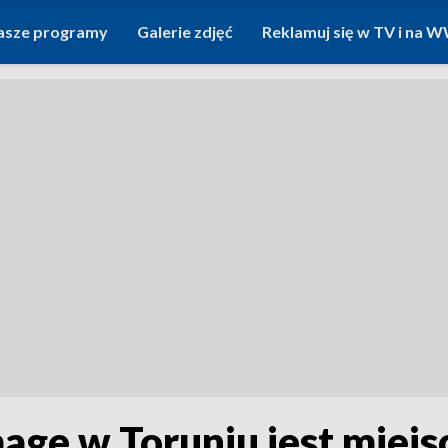
asze programy
Galerie zdjęć
Reklamuj się w TV i na
e w Toruniu jest miejsc