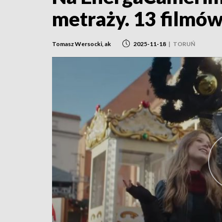
metraży. 13 filmó
Tomasz Wersocki, ak
2025-11-18
|
TORUŃ