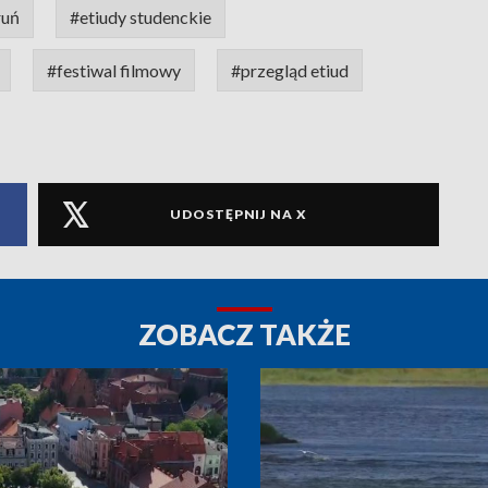
ruń
#etiudy studenckie
#festiwal filmowy
#przegląd etiud
UDOSTĘPNIJ NA X
ZOBACZ TAKŻE