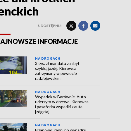
enckich
UDOSTĘPNIJ:
AJNOWSZE INFORMACJE
NA DROGACH
3 tys. zł mandatu za zbyt
szybką jazdę. Kierowca
zatrzymany w powiecie
radziejowskim
NA DROGACH
Wypadek w Borównie. Auto
uderzyło w drzewo. Kierowca
i pasażerka wypadki z auta
[zdjęcia]
NA DROGACH
Elzanowo: ranni po wypadku.