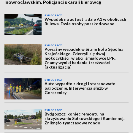
Inowrocławskim. Policjanci ukarali kierowcę
BYDGOSZCZ
Wypadek na autostradzie A1 w okolicach
Rulewa. Dwie osoby poszkodowane
BYDGOSZCZ
Poważny wypadek w Sitnie koło Sępólna
Krajeńskiego. Zderzyli się dwaj
motocykliści, w akcji śmigłowce LPR.
Znamy wyniki badania trzeźwości
[aktualizacja]
BYDGOSZCZ
Auto wypadło z drogi i staranowało
ogrodzenie. Interwencja służb w
Gorczenicy
BYDGOSZCZ
Bydgoszcz: koniec remontu na
skrzyżowaniu Sułkowskiego i Kamiennej.
Zniknęło tymczasowe rondo