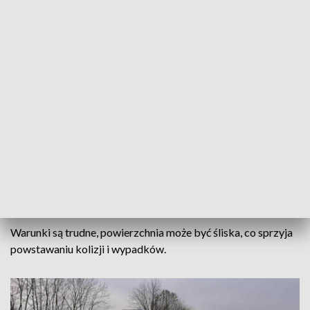
Wypadek w Sadkach (fot. KP PSP w Nakle}
Droga została zablokowana. Policjanci wyznaczyli objazdy.
Śliskie drogi
Policjanci wyjaśniają okoliczności zderzenia. Jednocześnie
apelują o zachowanie szczególnej ostrożności na drodze.
Warunki są trudne, powierzchnia może być śliska, co sprzyja
powstawaniu kolizji i wypadków.