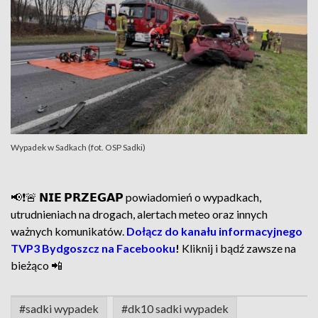
Wypadek w Sadkach (fot. OSP Sadki)
📢❗🚨 𝗡𝗜𝗘 𝗣𝗥𝗭𝗘𝗚𝗔𝗣 powiadomień o wypadkach,
utrudnieniach na drogach, alertach meteo oraz innych
ważnych komunikatów.
Dołącz do kanału informacyjnego
TVP3 Bydgoszcz na Facebooku
!
Kliknij i bądź zawsze na
bieżąco 📲
#sadki wypadek
#dk10 sadki wypadek