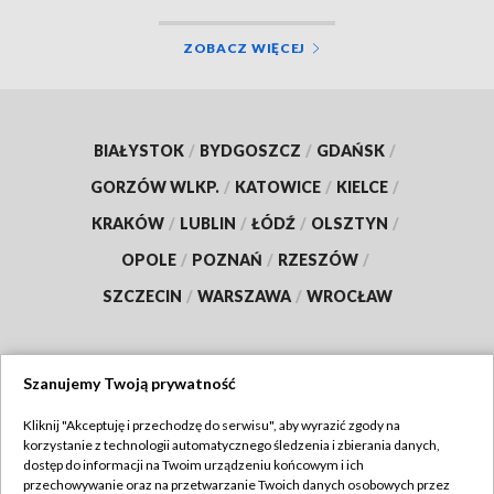
ZOBACZ WIĘCEJ
BIAŁYSTOK
/
BYDGOSZCZ
/
GDAŃSK
/
GORZÓW WLKP.
/
KATOWICE
/
KIELCE
/
KRAKÓW
/
LUBLIN
/
ŁÓDŹ
/
OLSZTYN
/
OPOLE
/
POZNAŃ
/
RZESZÓW
/
SZCZECIN
/
WARSZAWA
/
WROCŁAW
Szanujemy Twoją prywatność
Dołącz do nas:
Kliknij "Akceptuję i przechodzę do serwisu", aby wyrazić zgody na
korzystanie z technologii automatycznego śledzenia i zbierania danych,
TVP
dostęp do informacji na Twoim urządzeniu końcowym i ich
Abonament TVP
przechowywanie oraz na przetwarzanie Twoich danych osobowych przez
Regulamin TVP