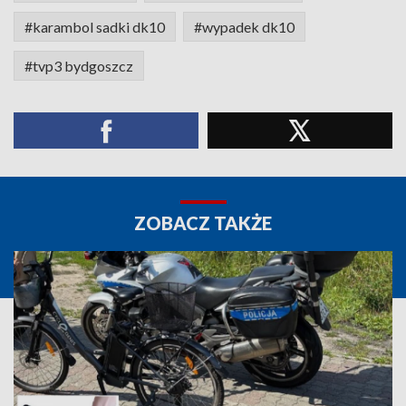
#karambol sadki dk10
#wypadek dk10
#tvp3 bydgoszcz
ZOBACZ TAKŻE