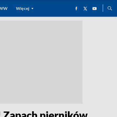
 WWW
Więcej
 Zapach pierników