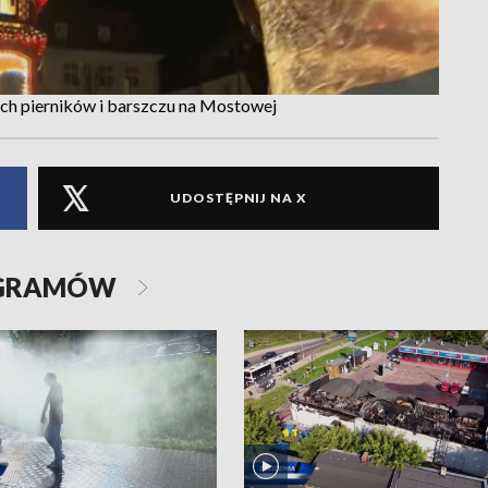
ch pierników i barszczu na Mostowej
UDOSTĘPNIJ NA X
OGRAMÓW