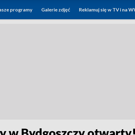
asze programy
Galerie zdjęć
Reklamuj się w TV i na
y w Bydgoszczy otwarty!