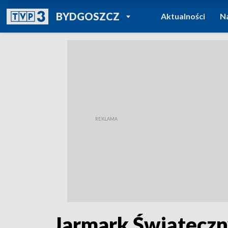
POWRÓT DO
BYDGOSZCZ
Aktualności
N
TVP REGIONY
Jarmark Świąteczn