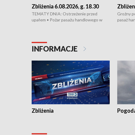
Zbliżenia 6.08.2026, g. 18.30
Zbliżen
TEMATY DNIA: Ostrzeżenie przed
Groźny po
upałem • Pożar pasażu handlowego w
pasaż ha
Bydgoszczy • Policja rozbiła lokalną siatkę
upałów i 
dealerską – grozi im do 12 lat więzienia •
kukurydzy
Akcja porodowa na trasie Rypin-Toruń –
wysokie p
pomógł policyjny patrol • Wyjątkowy
Rypin-Tor
INFORMACJE
projekt UMK w Toruniu
Zaprasza
„Studio L
Zbliżenia
Pogod