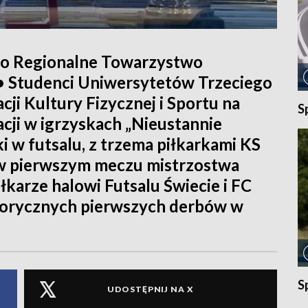
ło Regionalne Towarzystwo
• Studenci Uniwersytetów Trzeciego
ji Kultury Fizycznej i Sportu na
S
ji w igrzyskach „Nieustannie
i w futsalu, z trzema piłkarkami KS
 w pierwszym meczu mistrzostwa
iłkarze halowi Futsalu Świecie i FC
storycznych pierwszych derbów w
S
UDOSTĘPNIJ NA X