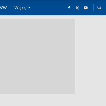
 WWW
Więcej