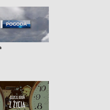
ato”
a