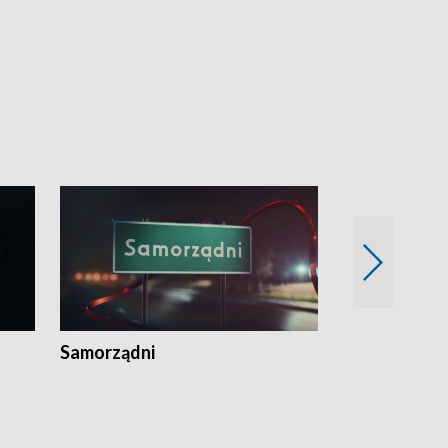
Samorządni
Wspólna sp