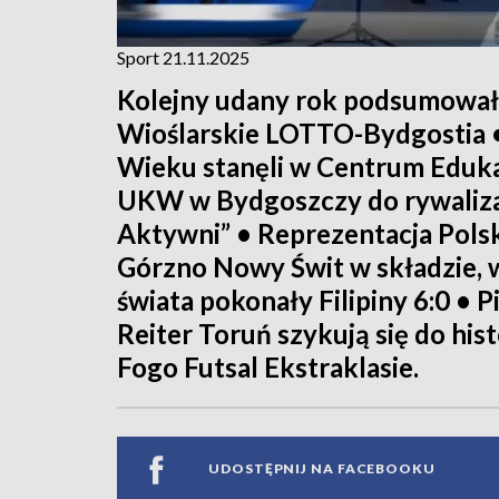
Sport 21.11.2025
Kolejny udany rok podsumowa
Wioślarskie LOTTO-Bydgostia 
Wieku stanęli w Centrum Edukac
UKW w Bydgoszczy do rywalizac
Aktywni” • Reprezentacja Polsk
Górzno Nowy Świt w składzie,
świata pokonały Filipiny 6:0 • P
Reiter Toruń szykują się do hi
Fogo Futsal Ekstraklasie.
UDOSTĘPNIJ NA FACEBOOKU