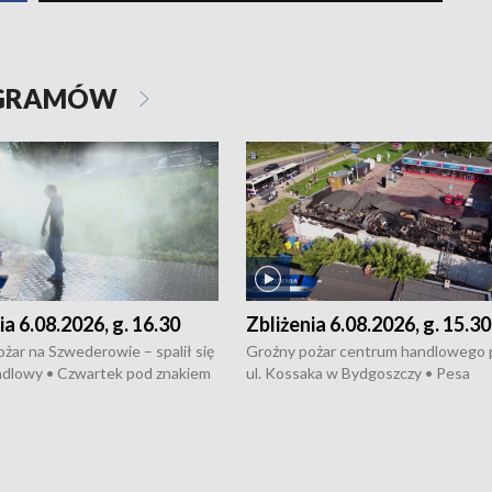
OGRAMÓW
ia 6.08.2026, g. 16.30
Zbliżenia 6.08.2026, g. 15.30
żar na Szwederowie – spalił się
Groźny pożar centrum handlowego 
ndlowy • Czwartek pod znakiem
ul. Kossaka w Bydgoszczy • Pesa
burz • Dobre prognozy dla
wyprodukuje nowoczesne,
 – rolnicy mogą liczyć na
energooszczędne pociągi dla Polregi
lony • Akcja porodowa na trasie
Zmiany w przepisach o pomocy
uń – pomógł policyjny patrol •
społecznej • Przed nami 10. jubileu
my na kolejną odsłonę programu
Festiwal Wisły