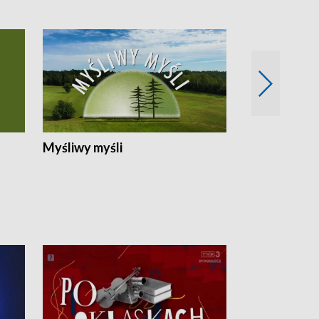
Myśliwy myśli
Spotkania z 