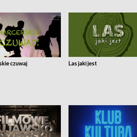
skie czuwaj
Las jaki jest