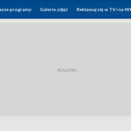
asze programy
Galerie zdjęć
Reklamuj się w TV i na