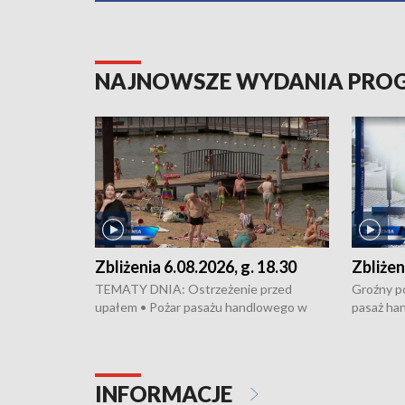
NAJNOWSZE WYDANIA PR
Zbliżenia 6.08.2026, g. 18.30
Zbliżen
TEMATY DNIA: Ostrzeżenie przed
Groźny po
upałem • Pożar pasażu handlowego w
pasaż ha
Bydgoszczy • Policja rozbiła lokalną siatkę
upałów i 
dealerską – grozi im do 12 lat więzienia •
kukurydzy
Akcja porodowa na trasie Rypin-Toruń –
wysokie p
pomógł policyjny patrol • Wyjątkowy
Rypin-Tor
INFORMACJE
projekt UMK w Toruniu
Zaprasza