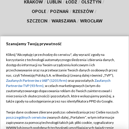
KRAKÓW
/
LUBLIN
/
ŁÓDŹ
/
OLSZTYN
/
OPOLE
/
POZNAŃ
/
RZESZÓW
/
SZCZECIN
/
WARSZAWA
/
WROCŁAW
Szanujemy Twoją prywatność
Dołącz do nas:
Kliknij "Akceptuję i przechodzę do serwisu", aby wyrazić zgody na
korzystanie z technologii automatycznego śledzenia i zbierania danych,
TVP
dostęp do informacji na Twoim urządzeniu końcowym i ich
Abonament TVP
przechowywanie oraz na przetwarzanie Twoich danych osobowych przez
Regulamin TVP
nas, czyli Telewizję Polską S.A. w likwidacji (zwaną dalej również „TVP”),
Emisja w TVP
Polityka prywatności
Zaufanych Partnerów z IAB* (1201 firm)
oraz pozostałych
Zaufanych
Partnerów TVP (93 firm)
, w celach marketingowych (w tym do
Centrum informacji TVP
Moje zgody
zautomatyzowanego dopasowania reklam do Twoich zainteresowań i
mierzenia ich skuteczności) i pozostałych, które wskazujemy poniżej, a
Naziemna Telewizja Cyfrowa
Pomoc
także zgody na udostępnianie przez nas identyfikatora PPID do Google.
Sklep TVP
Biuro reklamy
Twoje dane osobowe zbierane podczas odwiedzania przez Ciebie naszych
Rada Programowa
Kontakt
poszczególnych serwisów
zwanych dalej „Portalem”, w tym informacje
zapisywane za pomocą technologii takich jak: pliki cookie, sygnalizatory
System NOS
WWW lub innych podobnych technologii umożliwiających świadczenie