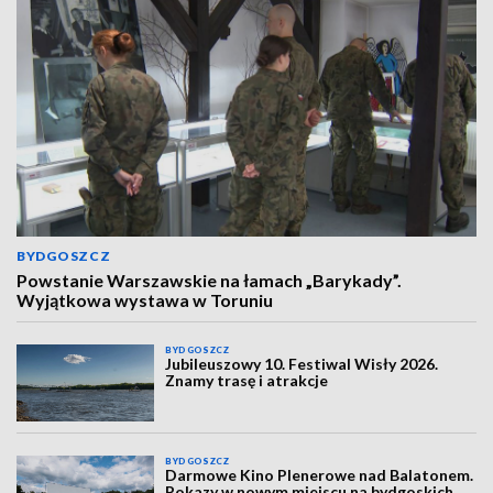
BYDGOSZCZ
Powstanie Warszawskie na łamach „Barykady”.
Wyjątkowa wystawa w Toruniu
BYDGOSZCZ
Jubileuszowy 10. Festiwal Wisły 2026.
Znamy trasę i atrakcje
BYDGOSZCZ
Darmowe Kino Plenerowe nad Balatonem.
Pokazy w nowym miejscu na bydgoskich