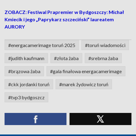
ZOBACZ: Festiwal Prapremier w Bydgoszczy: Michał
Kmiecik i jego „Paprykarz szczeciński” laureatem
AURORY
#energacamerimage toruń 2025
#toruń wiadomości
#judith kaufmann
#złota żaba
#srebrna żaba
#brązowa żaba
#gala finałowa energacamerimage
#ckk jordanki toruń
#marek żydowicz toruń
#tvp3 bydgoszcz