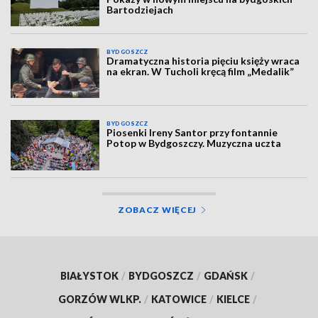
Bartodziejach
BYDGOSZCZ
Dramatyczna historia pięciu księży wraca
na ekran. W Tucholi kręcą film „Medalik”
BYDGOSZCZ
Piosenki Ireny Santor przy fontannie
Potop w Bydgoszczy. Muzyczna uczta
ZOBACZ WIĘCEJ
BIAŁYSTOK
/
BYDGOSZCZ
/
GDAŃSK
/
GORZÓW WLKP.
/
KATOWICE
/
KIELCE
/