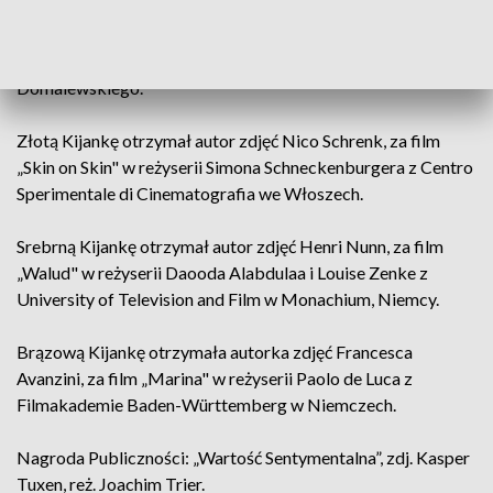
Złotą Żabę w Konkursie Filmów Polskich otrzymał Piotr
Sobociński Jr. za film „Ministranci", w reżyserii Piotra
Domalewskiego.
Złotą Kijankę otrzymał autor zdjęć Nico Schrenk, za film
„Skin on Skin" w reżyserii Simona Schneckenburgera z Centro
Sperimentale di Cinematografia we Włoszech.
Srebrną Kijankę otrzymał autor zdjęć Henri Nunn, za film
„Walud" w reżyserii Daooda Alabdulaa i Louise Zenke z
University of Television and Film w Monachium, Niemcy.
Brązową Kijankę otrzymała autorka zdjęć Francesca
Avanzini, za film „Marina" w reżyserii Paolo de Luca z
Filmakademie Baden-Württemberg w Niemczech.
Nagroda Publiczności: „Wartość Sentymentalna”, zdj. Kasper
Tuxen, reż. Joachim Trier.