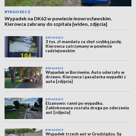
BYDGOSZCZ
Wypadek na DK62 w powiecie inowrocławskim.
Kierowca zabrany do szpitala [wideo, zdjęcia]
BYDGOSZCZ
3 tys. zł mandatu za zbyt szybką jazdę.
Kierowca zatrzymany w powiecie
radziejowskim
BYDGOSZCZ
Wypadek w Borównie. Auto uderzyło w
drzewo. Kierowca i pasażerka wypadki z
auta [zdjęcia]
BYDGOSZCZ
Elzanowo: ranni po wypadku.
Zablokowana została droga po zderzeniu
aut [zdjęcia]
BYDGOSZCZ
Wypadek trzech aut w Grudziądzu. Są