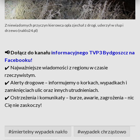
Z niewiadomych przyczyn kierowca opla zjechał z drogi, uderzył w słup i
drzewo (naklo24.pl)
📢 Dołącz do kanału
informacyjnego TVP3 Bydgoszcz na
Facebooku!
✔️ Najważniejsze wiadomości z regionu w czasie
rzeczywistym.
✔️ Alerty drogowe – informujemy o korkach, wypadkach i
zamknięciach ulic oraz innych utrudnieniach.
✔️ Ostrzeżenia i komunikaty – burze, awarie, zagrożenia – nic
Cię nie zaskoczy!
#śmiertelny wypadek nakło
#wypadek chrząstowo