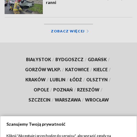
ranni
ZOBACZ WIĘCEJ
BIAŁYSTOK
/
BYDGOSZCZ
/
GDAŃSK
/
GORZÓW WLKP.
/
KATOWICE
/
KIELCE
/
KRAKÓW
/
LUBLIN
/
ŁÓDŹ
/
OLSZTYN
/
OPOLE
/
POZNAŃ
/
RZESZÓW
/
SZCZECIN
/
WARSZAWA
/
WROCŁAW
Szanujemy Twoją prywatność
Dołącz do nas:
Kliknij "Akceptuję i przechodzę do serwisu", aby wyrazić zgody na