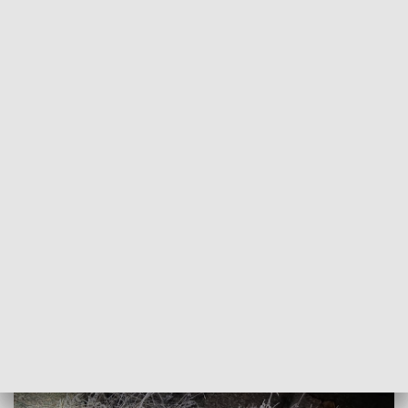
Komendy Powiatowej Policji w Nakle nad Notecią.
Dokładne okoliczności tego tragicznego w skutkach
zdarzenia w nocy z soboty na niedzielę (22-23 listopada),
pod nadzorem prokuratury, wyjaśniać będą nakielscy
policjanci.
ZOBACZ: 29-latek zmarł w jednym z bydgoskich
szpitali. Wcześniej driftował, uderzył w inne auto i zbiegł
z pasażerem