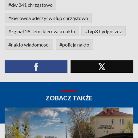
#dw 241 chrząstowo
#kierowca uderzył w słup chrząstowo
#zginął 28-letni kierowca nakło
#tvp3 bydgoszcz
#nakło wiadomości
#policja nakło
ZOBACZ TAKŻE