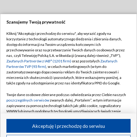
Szanujemy Twoją prywatność
Dołącz do nas:
Kliknij "Akceptuję i przechodzę do serwisu", aby wyrazić zgody na
korzystanie z technologii automatycznego śledzenia i zbierania danych,
TVP
dostęp do informacji na Twoim urządzeniu końcowym i ich
Abonament TVP
przechowywanie oraz na przetwarzanie Twoich danych osobowych przez
Regulamin TVP
nas, czyli Telewizję Polską S.A. w likwidacji (zwaną dalej również „TVP”),
Emisja w TVP
Polityka prywatności
Zaufanych Partnerów z IAB* (1201 firm)
oraz pozostałych
Zaufanych
Partnerów TVP (93 firm)
, w celach marketingowych (w tym do
Centrum informacji TVP
Moje zgody
zautomatyzowanego dopasowania reklam do Twoich zainteresowań i
mierzenia ich skuteczności) i pozostałych, które wskazujemy poniżej, a
Naziemna Telewizja Cyfrowa
Pomoc
także zgody na udostępnianie przez nas identyfikatora PPID do Google.
Sklep TVP
Biuro reklamy
Twoje dane osobowe zbierane podczas odwiedzania przez Ciebie naszych
Rada Programowa
Kontakt
poszczególnych serwisów
zwanych dalej „Portalem”, w tym informacje
zapisywane za pomocą technologii takich jak: pliki cookie, sygnalizatory
System NOS
WWW lub innych podobnych technologii umożliwiających świadczenie
dopasowanych i bezpiecznych usług, personalizację treści oraz reklam,
Informacje o nadawcy
Kanały
udostępnianie funkcji mediów społecznościowych oraz analizowanie
Akceptuję i przechodzę do serwisu
ruchu w Internecie.
Program dla prasy
©2026 Telewizja Polska S.A. w likwidacji