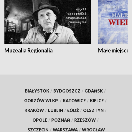
Muzealia Regionalia
Małe miejscow
BIAŁYSTOK
/
BYDGOSZCZ
/
GDAŃSK
/
GORZÓW WLKP.
/
KATOWICE
/
KIELCE
/
KRAKÓW
/
LUBLIN
/
ŁÓDŹ
/
OLSZTYN
/
OPOLE
/
POZNAŃ
/
RZESZÓW
/
SZCZECIN
/
WARSZAWA
/
WROCŁAW