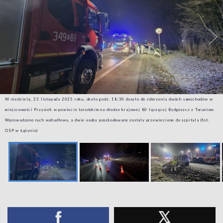
W niedzielę, 23 listopada 2025 roku, około godz. 18:30 doszło do zderzenia dwóch samochodów w
miejscowości Przysiek w powiecie toruńskim na drodze krajowej 80 łączącej Bydgoszcz z Toruniem.
Wprowadzono ruch wahadłowy, a dwie osoby poszkodowane zostały przewiezione do szpitala (fot.
OSP w Łążynie)