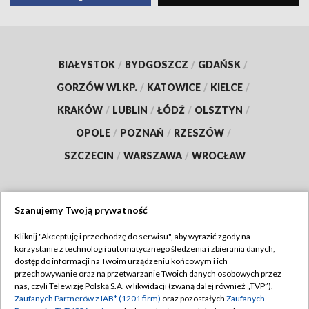
BIAŁYSTOK
/
BYDGOSZCZ
/
GDAŃSK
/
GORZÓW WLKP.
/
KATOWICE
/
KIELCE
/
KRAKÓW
/
LUBLIN
/
ŁÓDŹ
/
OLSZTYN
/
OPOLE
/
POZNAŃ
/
RZESZÓW
/
SZCZECIN
/
WARSZAWA
/
WROCŁAW
Szanujemy Twoją prywatność
Dołącz do nas:
Kliknij "Akceptuję i przechodzę do serwisu", aby wyrazić zgody na
korzystanie z technologii automatycznego śledzenia i zbierania danych,
TVP
dostęp do informacji na Twoim urządzeniu końcowym i ich
Abonament TVP
przechowywanie oraz na przetwarzanie Twoich danych osobowych przez
Regulamin TVP
nas, czyli Telewizję Polską S.A. w likwidacji (zwaną dalej również „TVP”),
Emisja w TVP
Polityka prywatności
Zaufanych Partnerów z IAB* (1201 firm)
oraz pozostałych
Zaufanych