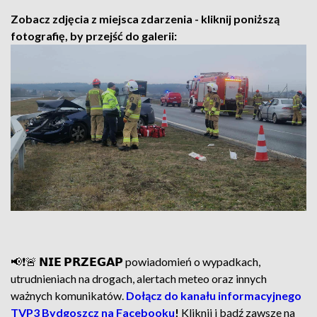
Zobacz zdjęcia z miejsca zdarzenia - kliknij poniższą
fotografię, by przejść do galerii:
📢❗🚨 𝗡𝗜𝗘 𝗣𝗥𝗭𝗘𝗚𝗔𝗣 powiadomień o wypadkach,
utrudnieniach na drogach, alertach meteo oraz innych
ważnych komunikatów.
Dołącz do kanału informacyjnego
TVP3 Bydgoszcz na Facebooku
!
Kliknij i bądź zawsze na