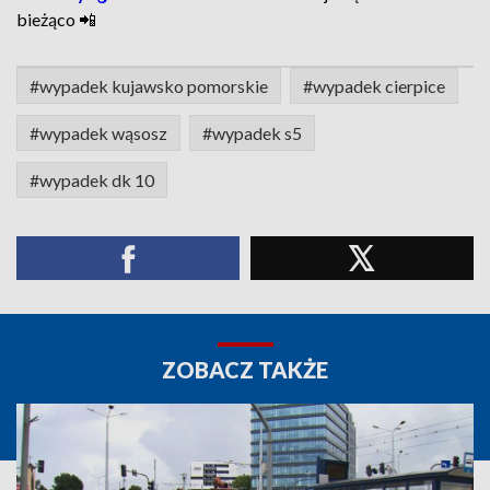
bieżąco 📲
#wypadek kujawsko pomorskie
#wypadek cierpice
#wypadek wąsosz
#wypadek s5
#wypadek dk 10
ZOBACZ TAKŻE