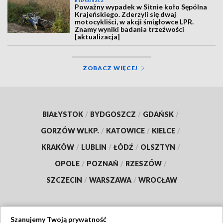
BYDGOSZCZ
Poważny wypadek w Sitnie koło Sępólna
Krajeńskiego. Zderzyli się dwaj
motocykliści, w akcji śmigłowce LPR.
Znamy wyniki badania trzeźwości
[aktualizacja]
ZOBACZ WIĘCEJ
BIAŁYSTOK
/
BYDGOSZCZ
/
GDAŃSK
/
GORZÓW WLKP.
/
KATOWICE
/
KIELCE
/
KRAKÓW
/
LUBLIN
/
ŁÓDŹ
/
OLSZTYN
/
OPOLE
/
POZNAŃ
/
RZESZÓW
/
SZCZECIN
/
WARSZAWA
/
WROCŁAW
Szanujemy Twoją prywatność