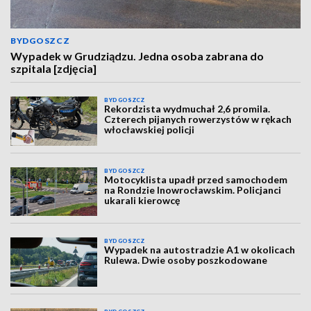
BYDGOSZCZ
Wypadek w Grudziądzu. Jedna osoba zabrana do
szpitala [zdjęcia]
BYDGOSZCZ
Rekordzista wydmuchał 2,6 promila.
Czterech pijanych rowerzystów w rękach
włocławskiej policji
BYDGOSZCZ
Motocyklista upadł przed samochodem
na Rondzie Inowrocławskim. Policjanci
ukarali kierowcę
BYDGOSZCZ
Wypadek na autostradzie A1 w okolicach
Rulewa. Dwie osoby poszkodowane