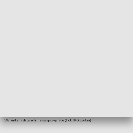
kierunku Poznania ma zostać przywrócony za ok. pół
godziny. Na pasie trwają równolegle prace służb drogowych
W akcji 5 zastępów strażaków: PSP z Szubina oraz OSP
Królikowo i OSP Wąsosz.
Warunki na drogach nie są sprzyjające (Fot. JRG Szubin)