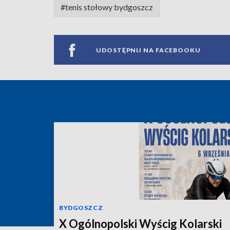
#tenis stołowy bydgoszcz
UDOSTĘPNIJ NA FACEBOOKU
BYDGOSZCZ
X Ogólnopolski Wyścig Kolarski