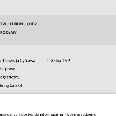
KÓW
/
LUBLIN
/
ŁÓDŹ
/
ROCŁAW
 Telewizja Cyfrowa
Sklep TVP
la prasy
tograficzny
sing (znaki)
klamy
Kontakt
rania danych, dostęp do informacji na Twoim urządzeniu