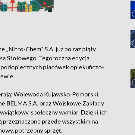
e „Nitro-Chem” S.A. już po raz piąty
isa Stołowego. Tegoroczna edycja
u podopiecznych placówek opiekuńczo-
lewie.
ierają: Wojewoda Kujawsko-Pomorski,
ne BELMA S.A. oraz Wojskowe Zakłady
 wyjątkowy, społeczny wymiar. Dzięki ich
ą przeznaczone przede wszystkim na
owy, potrzebny sprzęt.