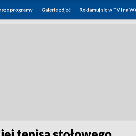
asze programy
Galerie zdjęć
Reklamuj się w TV i na
iej tenisa stołowego