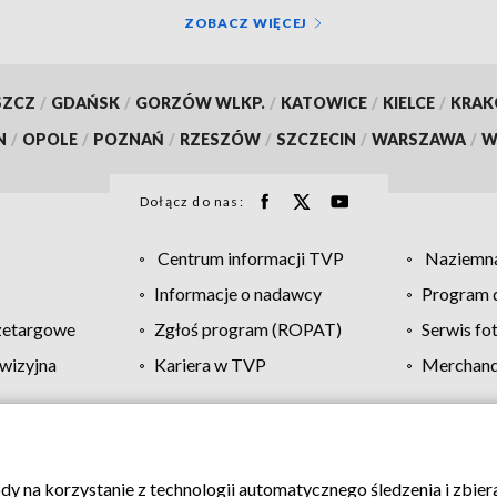
ZOBACZ WIĘCEJ
SZCZ
/
GDAŃSK
/
GORZÓW WLKP.
/
KATOWICE
/
KIELCE
/
KRA
N
/
OPOLE
/
POZNAŃ
/
RZESZÓW
/
SZCZECIN
/
WARSZAWA
/
W
Dołącz do nas:
Centrum informacji TVP
Naziemna
Informacje o nadawcy
Program d
zetargowe
Zgłoś program (ROPAT)
Serwis fo
wizyjna
Kariera w TVP
Merchandi
Polityka prywatności
Moje zgody
Pomoc
Biuro re
ody na korzystanie z technologii automatycznego śledzenia i zbie