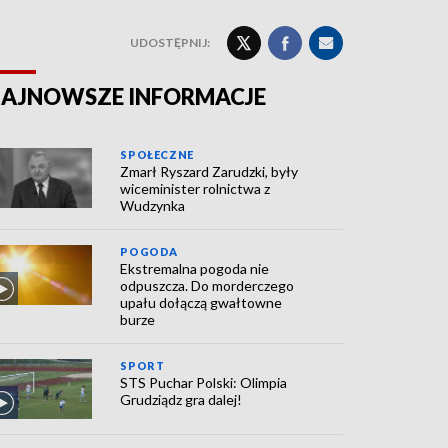
UDOSTĘPNIJ:
AJNOWSZE INFORMACJE
SPOŁECZNE
Zmarł Ryszard Zarudzki, były
wiceminister rolnictwa z
Wudzynka
POGODA
Ekstremalna pogoda nie
odpuszcza. Do morderczego
upału dołączą gwałtowne
burze
SPORT
STS Puchar Polski: Olimpia
Grudziądz gra dalej!