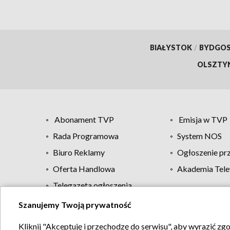
BIAŁYSTOK
/
BYDGO
OLSZTY
Abonament TVP
Emisja w TVP
Rada Programowa
System NOS
Biuro Reklamy
Ogłoszenie pr
Oferta Handlowa
Akademia Tele
Telegazeta ogłoszenia
Szanujemy Twoją prywatność
Regulamin TVP
Kliknij "Akceptuję i przechodzę do serwisu", aby wyrazić zg