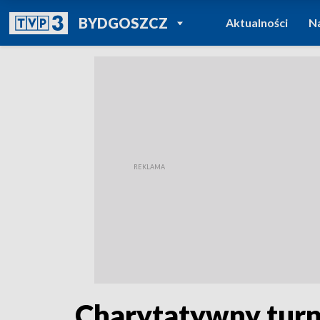
POWRÓT DO
BYDGOSZCZ
Aktualności
N
TVP REGIONY
Charytatywny turn