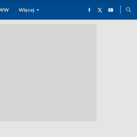
 WWW
Więcej