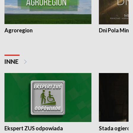
Agroregion
Dni Pola Min
INNE
Ekspert ZUS odpowiada
Stada ogieró