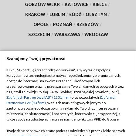
GORZÓW WLKP.
/
KATOWICE
/
KIELCE
/
KRAKÓW
/
LUBLIN
/
ŁÓDŹ
/
OLSZTYN
/
OPOLE
/
POZNAŃ
/
RZESZÓW
/
SZCZECIN
/
WARSZAWA
/
WROCŁAW
Szanujemy Twoją prywatność
Dołącz do nas:
Kliknij "Akceptuję i przechodzę do serwisu", aby wyrazić zgody na
korzystanie z technologii automatycznego śledzenia i zbierania danych,
TVP
dostęp do informacji na Twoim urządzeniu końcowym i ich
Abonament TVP
przechowywanie oraz na przetwarzanie Twoich danych osobowych przez
Regulamin TVP
nas, czyli Telewizję Polską S.A. w likwidacji (zwaną dalej również „TVP”),
Emisja w TVP
Polityka prywatności
Zaufanych Partnerów z IAB* (1201 firm)
oraz pozostałych
Zaufanych
Partnerów TVP (93 firm)
, w celach marketingowych (w tym do
Centrum informacji TVP
Moje zgody
zautomatyzowanego dopasowania reklam do Twoich zainteresowań i
mierzenia ich skuteczności) i pozostałych, które wskazujemy poniżej, a
Naziemna Telewizja Cyfrowa
Pomoc
także zgody na udostępnianie przez nas identyfikatora PPID do Google.
Sklep TVP
Biuro reklamy
Twoje dane osobowe zbierane podczas odwiedzania przez Ciebie naszych
Rada Programowa