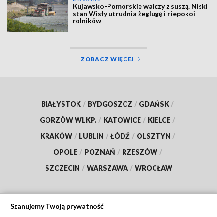
BYDGOSZCZ
Kujawsko-Pomorskie walczy z suszą. Niski
stan Wisły utrudnia żeglugę i niepokoi
rolników
ZOBACZ WIĘCEJ
BIAŁYSTOK
/
BYDGOSZCZ
/
GDAŃSK
/
GORZÓW WLKP.
/
KATOWICE
/
KIELCE
/
KRAKÓW
/
LUBLIN
/
ŁÓDŹ
/
OLSZTYN
/
OPOLE
/
POZNAŃ
/
RZESZÓW
/
SZCZECIN
/
WARSZAWA
/
WROCŁAW
Szanujemy Twoją prywatność
Dołącz do nas: