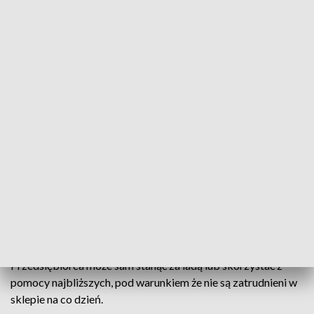
• gastronomii, hoteli, zakładów leczniczych, pomocy
społecznej
• ochrony mienia i osób, rolnictwa, hodowli
• usług niezbędnych dla codziennych potrzeb ludności
Pracodawca musi wówczas zapewnić inny dzień wolny do
końca okresu rozliczeniowego.
Zakaz pracy w handlu – wyjątki i surowe kary
Wigilia jest
wolna od pracy
także dla pracowników handlu.
Zakaz obejmuje osoby zatrudnione na etat i na umowy
cywilnoprawne. Wyjątki przewiduje ustawa o ograniczeniu
handlu w niedziele i święta – praca jest dozwolona m.in.
na
stacjach paliw, w aptekach, piekarniach, sklepach
internetowych czy na dworcach
.
Przedsiębiorca może sam stanąć za ladą lub skorzystać z
pomocy najbliższych, pod warunkiem że nie są zatrudnieni w
sklepie na co dzień.