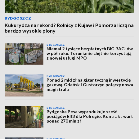
BYDGOSZCZ
Kukurydza na rekord? Rolnicy z Kujaw i Pomorza liczą na
bardzo wysokie plony
BYDGOSZCZ
Niemal 2 tysiące bezpłatnych BIG BAG-ów
w pół roku. Torunianie chętnie korzystają
z nowej usługi MPO
BYDGOSZCZ
Ponad 2 mld zł na gigantyczną inwestycję
gazową. Gdańsk i Gustorzyn połączy nowa
magistrala
BYDGOSZCZ
Bydgoska Pesa wyprodukuje sześć
pociągów Elf3 dla Polregio. Kontrakt wart
ponad 270 mln zł