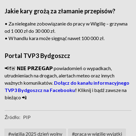
Jakie kary grożą za złamanie przepisów?
• Za nielegalne zobowiązanie do pracy w Wigilię – grzywna
od 1 000 zł do 30 000 zł.
• W handlu kara może sięgnąć nawet 100 000 zł.
Portal TVP3 Bydgoszcz
📢❗🚨 𝗡𝗜𝗘 𝗣𝗥𝗭𝗘𝗚𝗔𝗣 powiadomień o wypadkach,
utrudnieniach na drogach, alertach meteo oraz innych
ważnych komunikatów.
Dołącz do kanału informacyjnego
TVP3 Bydgoszcz na Facebooku
!
Kliknij i bądź zawsze na
bieżąco 📲
Źródło:
PIP
#wigilia 2025 dzień wolny
#praca w wigilię wyjątki