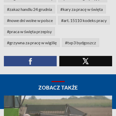
#zakaz handlu 24 grudnia
#kary za pracę w święta
#nowe dni wolne w polsce
#art. 15110 kodeks pracy
#praca w święta przepisy
#grzywna za pracę w wigilię
#tvp3 bydgoszcz
ZOBACZ TAKŻE