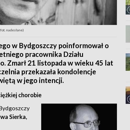
(fot. nadesłane)
iego w Bydgoszczy poinformował o
oletniego pracownika Działu
. Zmarł 21 listopada w wieku 45 lat
Uczelnia przekazała kondolencje
iętą w jego intencji.
iężkiej chorobie
 Bydgoszczy
wa Sierka,