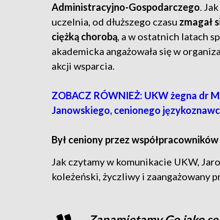
Administracyjno-Gospodarczego
. Ja
uczelnia, od dłuższego czasu
zmagał si
ciężką chorobą
, a w ostatnich latach 
akademicka angażowała się w organiza
akcji wsparcia.
ZOBACZ RÓWNIEŻ: UKW żegna dr Mi
Janowskiego, cenionego językoznawcę
Był ceniony przez współpracowników
Jak czytamy w komunikacie UKW, Jaros
koleżeński, życzliwy i zaangażowany p
Zapamiętamy Go jako ser