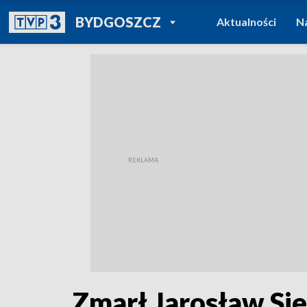
POWRÓT DO
BYDGOSZCZ
Aktualności
N
TVP REGIONY
Zmarł Jarosław Si