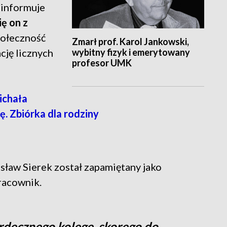
k informuje
ę on z
społeczność
Zmarł prof. Karol Jankowski,
wybitny fizyk i emerytowany
cję licznych
profesor UMK
chała
. Zbiórka dla rodziny
ław Sierek został zapamiętany jako
racownik.
decznego kolegę, skorego do