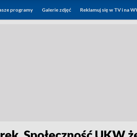
asze programy
Galerie zdjęć
Reklamuj się w TV i na
erek. Społeczność UKW ż