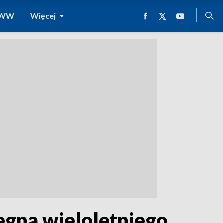
 WWW
Więcej
egna wieloletniego