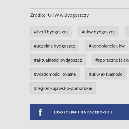
Źródło:
UKW w Bydgoszczy
#tvp3 bydgoszcz
#ukw bydgoszcz
#uczelnia bydgoszcz
#kondolencje ukw
#aktualności bydgoszcz
#społeczność a
#wiadomości lokalne
#ukw aktualności
#region kujawsko-pomorskie
UDOSTĘPNIJ NA FACEBOOKU