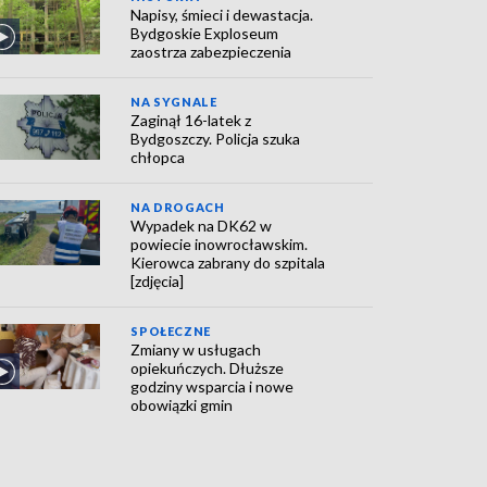
Napisy, śmieci i dewastacja.
Bydgoskie Exploseum
zaostrza zabezpieczenia
NA SYGNALE
Zaginął 16-latek z
Bydgoszczy. Policja szuka
chłopca
NA DROGACH
Wypadek na DK62 w
powiecie inowrocławskim.
Kierowca zabrany do szpitala
[zdjęcia]
SPOŁECZNE
Zmiany w usługach
opiekuńczych. Dłuższe
godziny wsparcia i nowe
obowiązki gmin