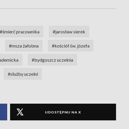
#śmierć pracownika
#jarosław sierek
#msza żałobna
#kościół św. józefa
kademicka
#bydgoszcz uczelnia
#służby uczelni
UDOSTĘPNIJ NA X