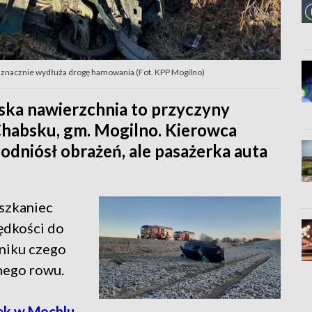
co znacznie wydłuża drogę hamowania (Fot. KPP Mogilno)
iska nawierzchnia to przyczyny
Chabsku, gm. Mogilno. Kierowca
odniósł obrażeń, ale pasażerka auta
szkaniec
ędkości do
niku czego
nego rowu.
k w Mochlu