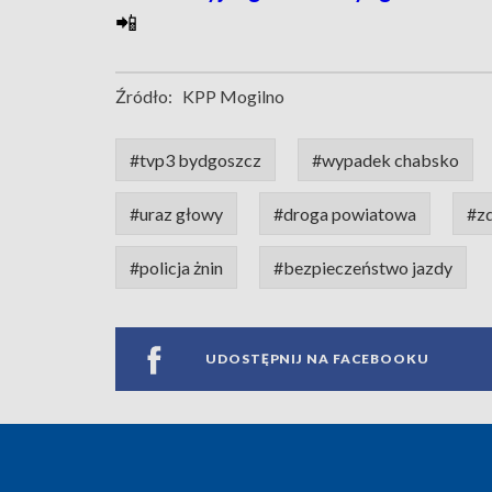
📲
Źródło:
KPP Mogilno
#tvp3 bydgoszcz
#wypadek chabsko
#uraz głowy
#droga powiatowa
#z
#policja żnin
#bezpieczeństwo jazdy
UDOSTĘPNIJ NA FACEBOOKU