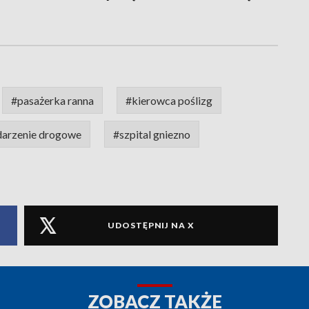
#pasażerka ranna
#kierowca poślizg
darzenie drogowe
#szpital gniezno
UDOSTĘPNIJ NA X
ZOBACZ TAKŻE