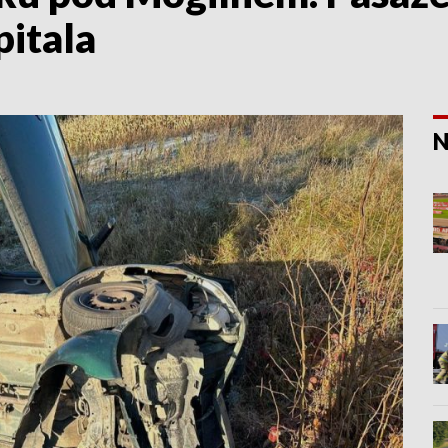
pitala
N