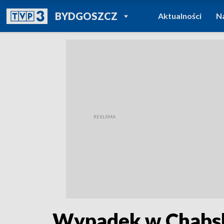
POWRÓT DO
BYDGOSZCZ
Aktualności
N
TVP REGIONY
Wypadek w Chabsk