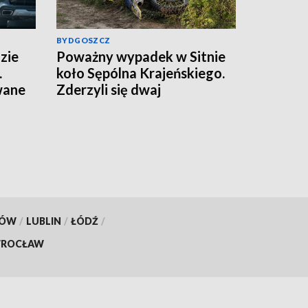
BYDGOSZCZ
zie
Poważny wypadek w Sitnie
.
koło Sępólna Krajeńskiego.
wane
Zderzyli się dwaj
motocykliści, w akcji
śmigłowce LPR. Znamy
wyniki badania trzeźwości
[aktualizacja]
KÓW
/
LUBLIN
/
ŁÓDŹ
/
ROCŁAW