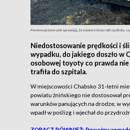
Poranne przymrozki sprawiają, że nawierzchnia robi się śliska, 
Niedostosowanie prędkości i śl
wypadku, do jakiego doszło w 
osobowej toyoty co prawda nie 
trafiła do szpitala.
W miejscowości Chabsko 31-letni mie
powiatu żnińskiego nie dostosował pr
warunków panujących na drodze, w wy
wpadł w poślizg i wjechał do przydroż
ZOBACZ RÓWNIEŻ: Poważny wypade