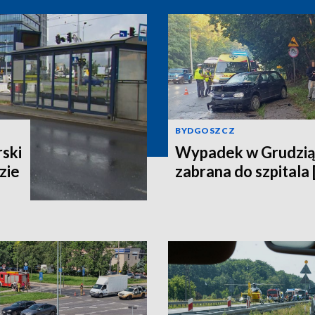
BYDGOSZCZ
ski
Wypadek w Grudzią
zie
zabrana do szpitala 