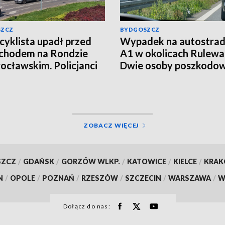
SZCZ
BYDGOSZCZ
yklista upadł przed
Wypadek na autostrad
chodem na Rondzie
A1 w okolicach Rulewa
ocławskim. Policjanci
Dwie osoby poszkodo
li kierowcę
ZOBACZ WIĘCEJ
SZCZ
/
GDAŃSK
/
GORZÓW WLKP.
/
KATOWICE
/
KIELCE
/
KRA
N
/
OPOLE
/
POZNAŃ
/
RZESZÓW
/
SZCZECIN
/
WARSZAWA
/
W
Dołącz do nas: