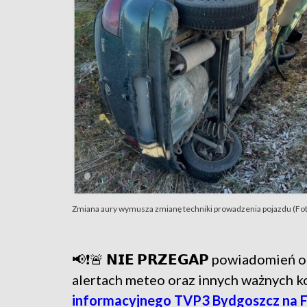
Zmiana aury wymusza zmianę techniki prowadzenia pojazdu (Fot
📢❗🚨 𝗡𝗜𝗘 𝗣𝗥𝗭𝗘𝗚𝗔𝗣 powiadomie
alertach meteo oraz innych ważnych 
informacyjnego TVP3 Bydgoszcz na 