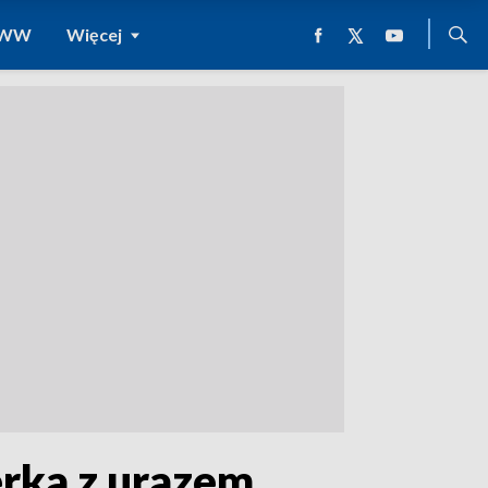
 WWW
Więcej
rka z urazem