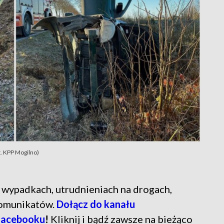
. KPP Mogilno)
ń o wypadkach, utrudnieniach na drogach,
komunikatów.
Dołącz do kanału
Facebooku
!
Kliknij i bądź zawsze na bieżąco