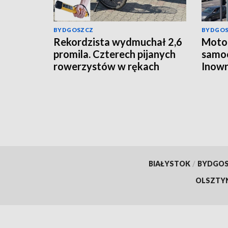
BYDGOSZCZ
BYDGO
Rekordzista wydmuchał 2,6
Motoc
promila. Czterech pijanych
samo
rowerzystów w rękach
Inowr
włocławskiej policji
ukara
BIAŁYSTOK
/
BYDGO
OLSZTY