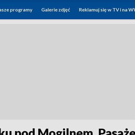
asze programy
Galerie zdjęć
Reklamuj się w TV i na
u pod Mogilnem. Pasaże