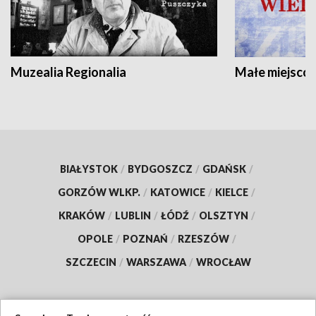
Muzealia Regionalia
Małe miejscow
BIAŁYSTOK
/
BYDGOSZCZ
/
GDAŃSK
/
GORZÓW WLKP.
/
KATOWICE
/
KIELCE
/
KRAKÓW
/
LUBLIN
/
ŁÓDŹ
/
OLSZTYN
/
OPOLE
/
POZNAŃ
/
RZESZÓW
/
SZCZECIN
/
WARSZAWA
/
WROCŁAW