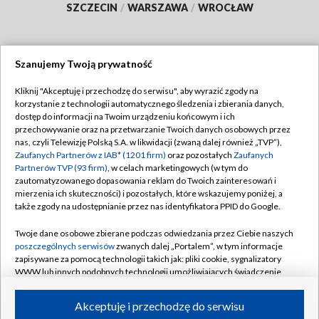
SZCZECIN
/
WARSZAWA
/
WROCŁAW
Szanujemy Twoją prywatność
Dołącz do nas:
Kliknij "Akceptuję i przechodzę do serwisu", aby wyrazić zgody na
korzystanie z technologii automatycznego śledzenia i zbierania danych,
TVP
dostęp do informacji na Twoim urządzeniu końcowym i ich
Abonament TVP
przechowywanie oraz na przetwarzanie Twoich danych osobowych przez
Regulamin TVP
nas, czyli Telewizję Polską S.A. w likwidacji (zwaną dalej również „TVP”),
Emisja w TVP
Zaufanych Partnerów z IAB* (1201 firm)
oraz pozostałych
Zaufanych
Polityka prywatności
Partnerów TVP (93 firm)
, w celach marketingowych (w tym do
Centrum informacji TVP
Moje zgody
zautomatyzowanego dopasowania reklam do Twoich zainteresowań i
mierzenia ich skuteczności) i pozostałych, które wskazujemy poniżej, a
Naziemna Telewizja Cyfrowa
Pomoc
także zgody na udostępnianie przez nas identyfikatora PPID do Google.
Sklep TVP
Biuro reklamy
Twoje dane osobowe zbierane podczas odwiedzania przez Ciebie naszych
Rada Programowa
poszczególnych serwisów
zwanych dalej „Portalem”, w tym informacje
Kontakt
zapisywane za pomocą technologii takich jak: pliki cookie, sygnalizatory
System NOS
WWW lub innych podobnych technologii umożliwiających świadczenie
dopasowanych i bezpiecznych usług, personalizację treści oraz reklam,
Informacje o nadawcy
Kanały
udostępnianie funkcji mediów społecznościowych oraz analizowanie
Akceptuję i przechodzę do serwisu
ruchu w Internecie.
Program dla prasy