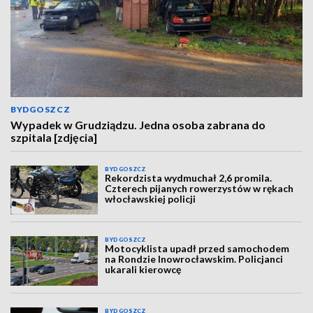
BYDGOSZCZ
Wypadek w Grudziądzu. Jedna osoba zabrana do
szpitala [zdjęcia]
BYDGOSZCZ
Rekordzista wydmuchał 2,6 promila.
Czterech pijanych rowerzystów w rękach
włocławskiej policji
BYDGOSZCZ
Motocyklista upadł przed samochodem
na Rondzie Inowrocławskim. Policjanci
ukarali kierowcę
BYDGOSZCZ