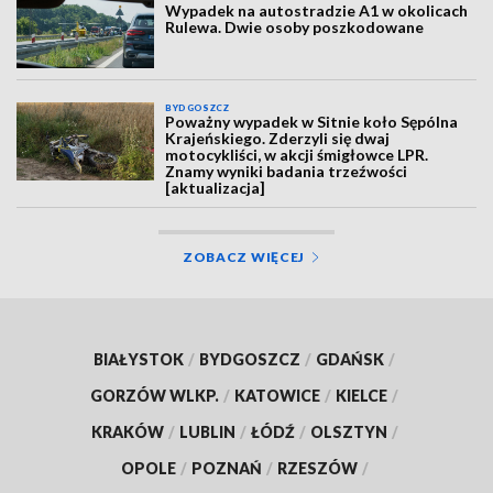
Wypadek na autostradzie A1 w okolicach
Rulewa. Dwie osoby poszkodowane
BYDGOSZCZ
Poważny wypadek w Sitnie koło Sępólna
Krajeńskiego. Zderzyli się dwaj
motocykliści, w akcji śmigłowce LPR.
Znamy wyniki badania trzeźwości
[aktualizacja]
ZOBACZ WIĘCEJ
BIAŁYSTOK
/
BYDGOSZCZ
/
GDAŃSK
/
GORZÓW WLKP.
/
KATOWICE
/
KIELCE
/
KRAKÓW
/
LUBLIN
/
ŁÓDŹ
/
OLSZTYN
/
OPOLE
/
POZNAŃ
/
RZESZÓW
/