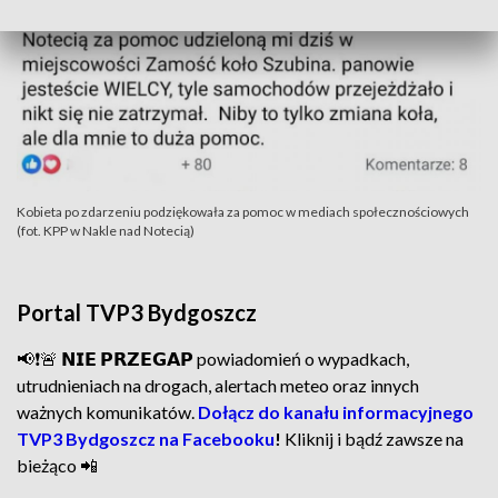
Kobieta po zdarzeniu podziękowała za pomoc w mediach społecznościowych
(fot. KPP w Nakle nad Notecią)
Portal TVP3 Bydgoszcz
📢❗🚨 𝗡𝗜𝗘 𝗣𝗥𝗭𝗘𝗚𝗔𝗣 powiadomień o wypadkach,
utrudnieniach na drogach, alertach meteo oraz innych
ważnych komunikatów.
Dołącz do kanału informacyjnego
TVP3 Bydgoszcz na Facebooku
!
Kliknij i bądź zawsze na
bieżąco 📲