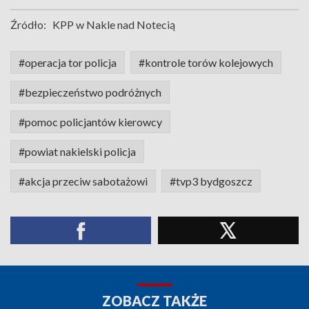
Źródło:
KPP w Nakle nad Notecią
#operacja tor policja
#kontrole torów kolejowych
#bezpieczeństwo podróżnych
#pomoc policjantów kierowcy
#powiat nakielski policja
#akcja przeciw sabotażowi
#tvp3 bydgoszcz
ZOBACZ TAKŻE