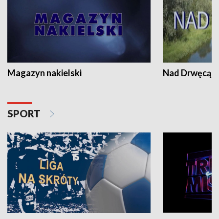
Magazyn nakielski
Nad Drwęcą
SPORT