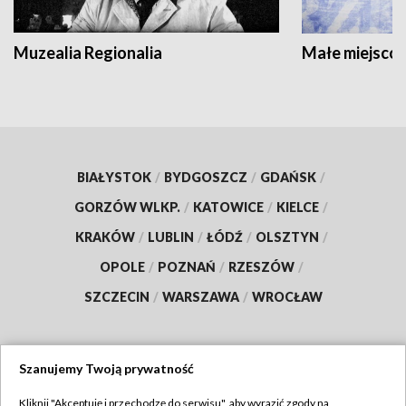
Muzealia Regionalia
Małe miejscow
BIAŁYSTOK
/
BYDGOSZCZ
/
GDAŃSK
/
GORZÓW WLKP.
/
KATOWICE
/
KIELCE
/
KRAKÓW
/
LUBLIN
/
ŁÓDŹ
/
OLSZTYN
/
OPOLE
/
POZNAŃ
/
RZESZÓW
/
SZCZECIN
/
WARSZAWA
/
WROCŁAW
Szanujemy Twoją prywatność
Dołącz do nas:
Kliknij "Akceptuję i przechodzę do serwisu", aby wyrazić zgody na