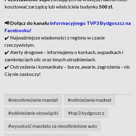
kosztować zarządcę lub właściciela budynku
500 zł.
📢 Dołącz do kanału
informacyjnego TVP3 Bydgoszcz na
Facebooku!
✔️ Najważniejsze wiadomości z regionu w czasie
rzeczywistym.
✔️ Alerty drogowe – informujemy o korkach, wypadkach i
zamknięciach ulic oraz innych utrudnieniach.
✔️ Ostrzeżenia i komunikaty – burze, awarie, zagrożenia – nic
Cię nie zaskoczy!
#nieodśnieżanie mandat
#odśnieżanie madnat
#odśnieżanie obowiązki
#tvp3 bydgoszcz
#wysokość mandatu za nieodśnieżone auto