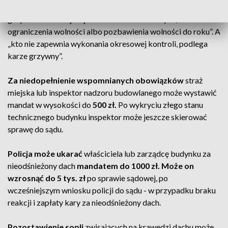
zapewnia bezpieczeństwa użytkowania obiektu podlega
grzywnie nie mniejszej niż 100 stawek dziennych, karze
ograniczenia wolności albo pozbawienia wolności do roku”. A
„kto nie zapewnia wykonania okresowej kontroli, podlega
karze grzywny”.
Za niedopełnienie wspomnianych obowiązków
straż
miejska lub inspektor nadzoru budowlanego może wystawić
mandat w wysokości do
500 zł.
Po wykryciu złego stanu
technicznego budynku inspektor może jeszcze skierować
sprawę do sądu.
Policja może ukarać
właściciela lub zarządcę budynku za
nieodśnieżony dach
mandatem do 1000 zł.
Może on
wzrosnąć do 5 tys. zł
po sprawie sądowej, po
wcześniejszym wniosku policji do sądu - w przypadku braku
reakcji i zapłaty kary za nieodśnieżony dach.
Pozostawienie sopli
zwisających na krawędzi dachu może