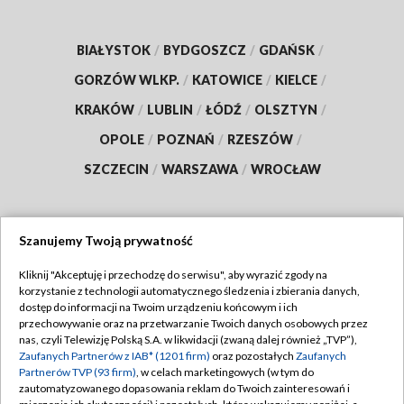
BIAŁYSTOK
/
BYDGOSZCZ
/
GDAŃSK
/
GORZÓW WLKP.
/
KATOWICE
/
KIELCE
/
KRAKÓW
/
LUBLIN
/
ŁÓDŹ
/
OLSZTYN
/
OPOLE
/
POZNAŃ
/
RZESZÓW
/
SZCZECIN
/
WARSZAWA
/
WROCŁAW
Szanujemy Twoją prywatność
Dołącz do nas:
Kliknij "Akceptuję i przechodzę do serwisu", aby wyrazić zgody na
korzystanie z technologii automatycznego śledzenia i zbierania danych,
TVP
dostęp do informacji na Twoim urządzeniu końcowym i ich
Abonament TVP
przechowywanie oraz na przetwarzanie Twoich danych osobowych przez
Regulamin TVP
nas, czyli Telewizję Polską S.A. w likwidacji (zwaną dalej również „TVP”),
Emisja w TVP
Zaufanych Partnerów z IAB* (1201 firm)
oraz pozostałych
Zaufanych
Polityka prywatności
Partnerów TVP (93 firm)
, w celach marketingowych (w tym do
Centrum informacji TVP
Moje zgody
zautomatyzowanego dopasowania reklam do Twoich zainteresowań i