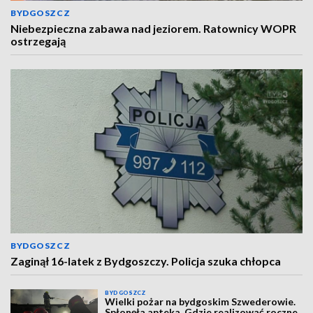
BYDGOSZCZ
Niebezpieczna zabawa nad jeziorem. Ratownicy WOPR
ostrzegają
BYDGOSZCZ
Zaginął 16-latek z Bydgoszczy. Policja szuka chłopca
BYDGOSZCZ
Wielki pożar na bydgoskim Szwederowie.
Spłonęła apteka. Gdzie realizować roczne