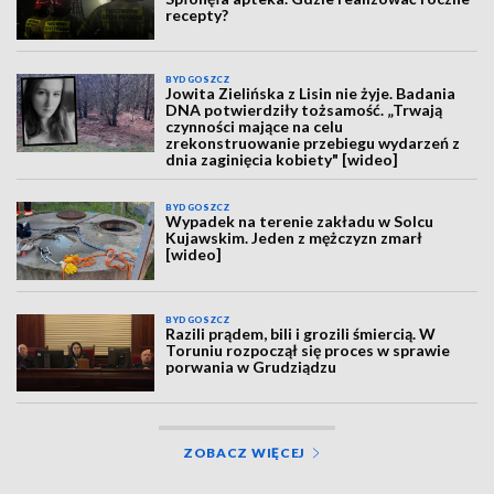
recepty?
BYDGOSZCZ
Jowita Zielińska z Lisin nie żyje. Badania
DNA potwierdziły tożsamość. „Trwają
czynności mające na celu
zrekonstruowanie przebiegu wydarzeń z
dnia zaginięcia kobiety" [wideo]
BYDGOSZCZ
Wypadek na terenie zakładu w Solcu
Kujawskim. Jeden z mężczyzn zmarł
[wideo]
BYDGOSZCZ
Razili prądem, bili i grozili śmiercią. W
Toruniu rozpoczął się proces w sprawie
porwania w Grudziądzu
ZOBACZ WIĘCEJ