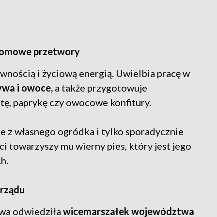
 domowe przetwory
wnością i życiową energią. Uwielbia pracę w
wa i owoce,
a także przygotowuje
tę, paprykę czy owocowe konfitury.
ie z własnego ogródka i tylko sporadycznie
 towarzyszy mu wierny pies, który jest jego
h.
orządu
ława odwiedziła
wicemarszałek województwa