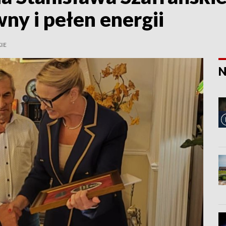
wny i pełen energii
IE
N