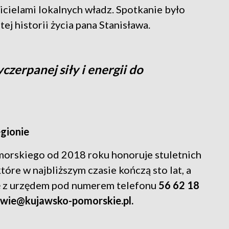
cielami lokalnych władz. Spotkanie było
j historii życia pana Stanisława.
zerpanej siły i energii do
gionie
rskiego od 2018 roku honoruje stuletnich
óre w najbliższym czasie kończą sto lat, a
ię z urzędem pod numerem telefonu
56 62 18
owie@kujawsko-pomorskie.pl.