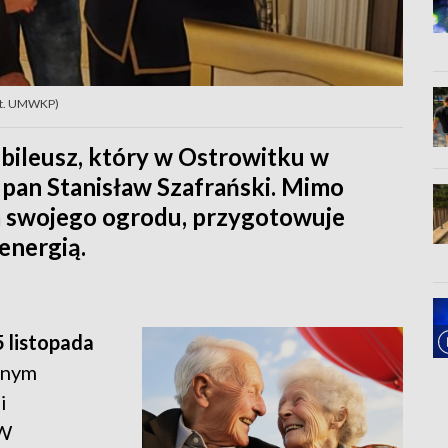
fot. UMWKP)
bileusz, który w Ostrowitku w
 pan Stanisław Szafrański. Mimo
a swojego ogrodu, przygotowuje
energią.
 listopada
innym
i
 W