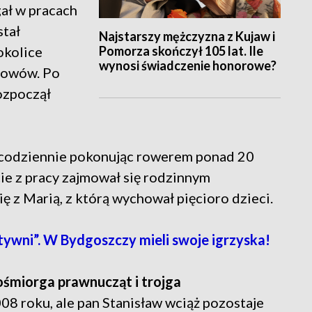
ał w pracach
stał
Najstarszy mężczyzna z Kujaw i
Pomorza skończył 105 lat. Ile
okolice
wynosi świadczenie honorowe?
 rowów. Po
ozpoczął
i, codziennie pokonując rowerem ponad 20
ie z pracy zajmował się rodzinnym
 z Marią, z którą wychował pięcioro dzieci.
ywni”. W Bydgoszczy mieli swoje igrzyska!
ośmiorga prawnucząt i trojga
08 roku, ale pan Stanisław wciąż pozostaje