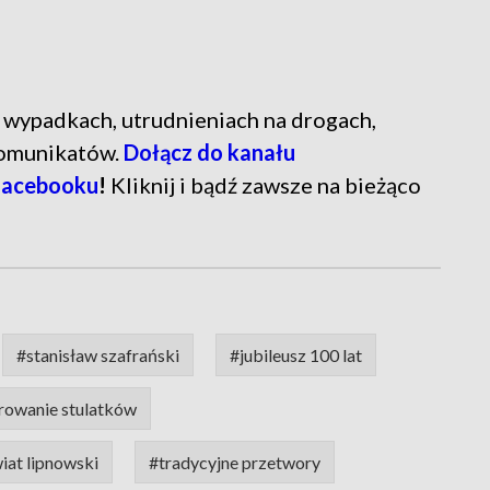
ń o wypadkach, utrudnieniach na drogach,
komunikatów.
Dołącz do kanału
Facebooku
!
Kliknij i bądź zawsze na bieżąco
#stanisław szafrański
#jubileusz 100 lat
rowanie stulatków
iat lipnowski
#tradycyjne przetwory