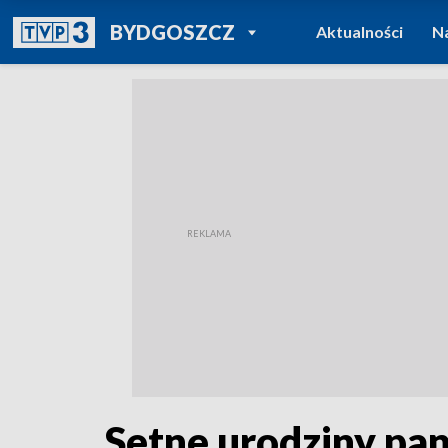
POWRÓT DO
BYDGOSZCZ
Aktualności
N
TVP REGIONY
Setne urodziny pan