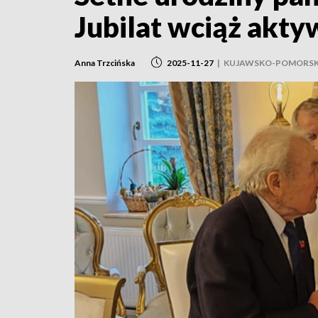
Jubilat wciąż akty
Anna Trzcińska
2025-11-27
|
KUJAWSKO-POMORSK