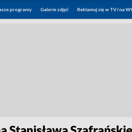
asze programy
Galerie zdjęć
Reklamuj się w TV i na
a Stanisława Szafrańskie