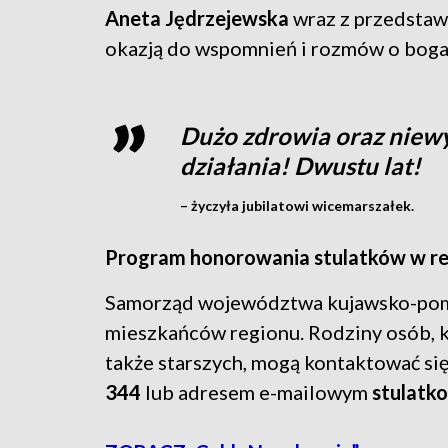
Aneta Jędrzejewska
wraz z przedstawi
okazją do wspomnień i rozmów o bogate
Dużo zdrowia oraz niewyc
działania! Dwustu lat!
– życzyła jubilatowi wicemarszałek.
Program honorowania stulatków w re
Samorząd województwa kujawsko-pomo
mieszkańców regionu. Rodziny osób, kt
także starszych, mogą kontaktować s
344
lub adresem e-mailowym
stulatk