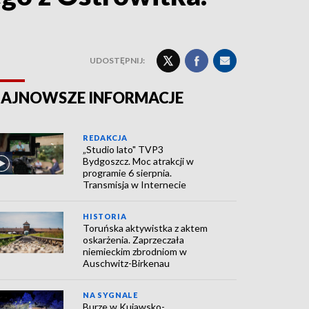
UDOSTĘPNIJ:
AJNOWSZE INFORMACJE
REDAKCJA
„Studio lato" TVP3
Bydgoszcz. Moc atrakcji w
programie 6 sierpnia.
Transmisja w Internecie
HISTORIA
Toruńska aktywistka z aktem
oskarżenia. Zaprzeczała
niemieckim zbrodniom w
Auschwitz-Birkenau
NA SYGNALE
Burze w Kujawsko-