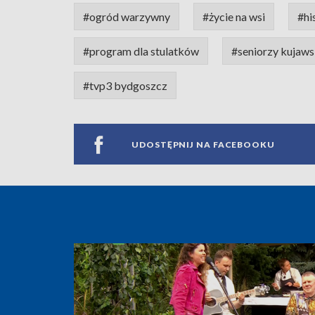
#ogród warzywny
#życie na wsi
#hi
#program dla stulatków
#seniorzy kujaw
#tvp3 bydgoszcz
UDOSTĘPNIJ NA FACEBOOKU