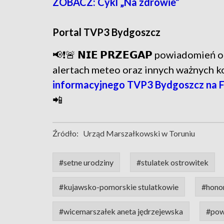
ZOBACZ: Cykl „Na zdrowie”
Portal TVP3 Bydgoszcz
📢❗🚨 𝗡𝗜𝗘 𝗣𝗥𝗭𝗘𝗚𝗔𝗣 powiadomie
alertach meteo oraz innych ważnych 
informacyjnego TVP3 Bydgoszcz na 
📲
Źródło:
Urząd Marszałkowski w Toruniu
#setne urodziny
#stulatek ostrowitek
#kujawsko-pomorskie stulatkowie
#hono
#wicemarszałek aneta jędrzejewska
#pow