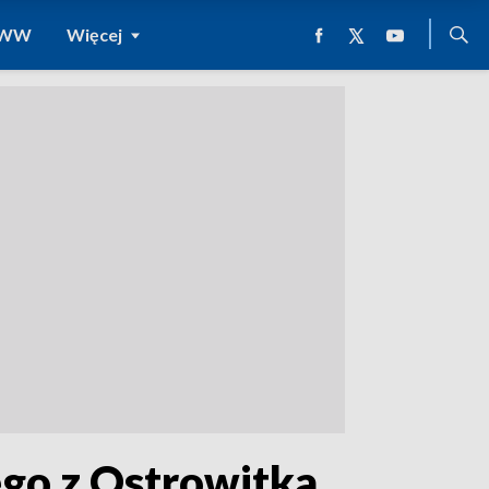
 WWW
Więcej
go z Ostrowitka.