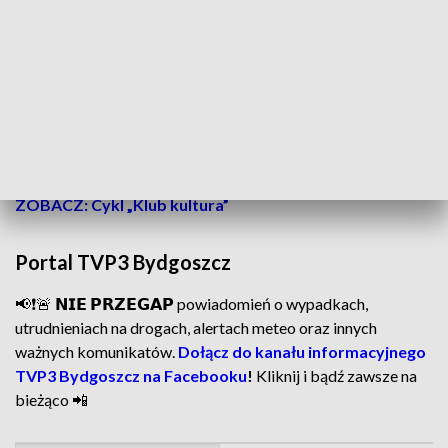
Okręgowego.
Wystawa związana jest też z dwiema rocznicami
królewskimi - 261. koronacji Stanisława Augusta
Poniatowskiego i 230 jego abdykacji. Ekspozycję, na której
historia przeplata się ze sztuką XVIII wieku oglądać można
do
5 kwietnia.
ZOBACZ: Cykl „Klub kultura”
Portal TVP3 Bydgoszcz
📢❗🚨 𝗡𝗜𝗘 𝗣𝗥𝗭𝗘𝗚𝗔𝗣 powiadomień o wypadkach,
utrudnieniach na drogach, alertach meteo oraz innych
ważnych komunikatów.
Dołącz do kanału informacyjnego
TVP3 Bydgoszcz na Facebooku
!
Kliknij i bądź zawsze na
bieżąco 📲