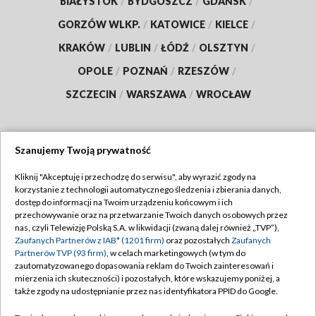
BIAŁYSTOK
/
BYDGOSZCZ
/
GDAŃSK
/
GORZÓW WLKP.
/
KATOWICE
/
KIELCE
/
KRAKÓW
/
LUBLIN
/
ŁÓDŹ
/
OLSZTYN
/
OPOLE
/
POZNAŃ
/
RZESZÓW
/
SZCZECIN
/
WARSZAWA
/
WROCŁAW
Szanujemy Twoją prywatność
Dołącz do nas:
Kliknij "Akceptuję i przechodzę do serwisu", aby wyrazić zgody na
korzystanie z technologii automatycznego śledzenia i zbierania danych,
TVP
dostęp do informacji na Twoim urządzeniu końcowym i ich
Abonament TVP
przechowywanie oraz na przetwarzanie Twoich danych osobowych przez
Regulamin TVP
nas, czyli Telewizję Polską S.A. w likwidacji (zwaną dalej również „TVP”),
Emisja w TVP
Polityka prywatności
Zaufanych Partnerów z IAB* (1201 firm)
oraz pozostałych
Zaufanych
Partnerów TVP (93 firm)
, w celach marketingowych (w tym do
Centrum informacji TVP
Moje zgody
zautomatyzowanego dopasowania reklam do Twoich zainteresowań i
mierzenia ich skuteczności) i pozostałych, które wskazujemy poniżej, a
Naziemna Telewizja Cyfrowa
Pomoc
także zgody na udostępnianie przez nas identyfikatora PPID do Google.
Sklep TVP
Biuro reklamy