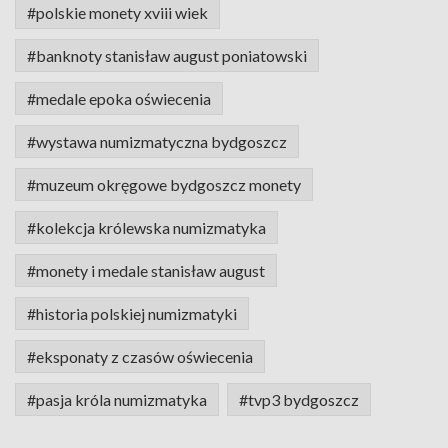
#polskie monety xviii wiek
#banknoty stanisław august poniatowski
#medale epoka oświecenia
#wystawa numizmatyczna bydgoszcz
#muzeum okręgowe bydgoszcz monety
#kolekcja królewska numizmatyka
#monety i medale stanisław august
#historia polskiej numizmatyki
#eksponaty z czasów oświecenia
#pasja króla numizmatyka
#tvp3 bydgoszcz