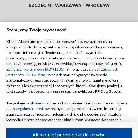
SZCZECIN
/
WARSZAWA
/
WROCŁAW
Szanujemy Twoją prywatność
Dołącz do nas:
Kliknij "Akceptuję i przechodzę do serwisu", aby wyrazić zgody na
korzystanie z technologii automatycznego śledzenia i zbierania danych,
TVP
dostęp do informacji na Twoim urządzeniu końcowym i ich
Abonament TVP
przechowywanie oraz na przetwarzanie Twoich danych osobowych przez
Regulamin TVP
nas, czyli Telewizję Polską S.A. w likwidacji (zwaną dalej również „TVP”),
Emisja w TVP
Polityka prywatności
Zaufanych Partnerów z IAB* (1201 firm)
oraz pozostałych
Zaufanych
Partnerów TVP (93 firm)
, w celach marketingowych (w tym do
Centrum informacji TVP
Moje zgody
zautomatyzowanego dopasowania reklam do Twoich zainteresowań i
mierzenia ich skuteczności) i pozostałych, które wskazujemy poniżej, a
Naziemna Telewizja Cyfrowa
Pomoc
także zgody na udostępnianie przez nas identyfikatora PPID do Google.
Sklep TVP
Biuro reklamy
Twoje dane osobowe zbierane podczas odwiedzania przez Ciebie naszych
Rada Programowa
Kontakt
poszczególnych serwisów
zwanych dalej „Portalem”, w tym informacje
zapisywane za pomocą technologii takich jak: pliki cookie, sygnalizatory
System NOS
WWW lub innych podobnych technologii umożliwiających świadczenie
dopasowanych i bezpiecznych usług, personalizację treści oraz reklam,
Informacje o nadawcy
Kanały
udostępnianie funkcji mediów społecznościowych oraz analizowanie
Akceptuję i przechodzę do serwisu
ruchu w Internecie.
Program dla prasy