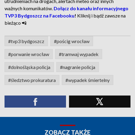
utrudnieniach na drogach, alertach meteo oraz innych
ważnych komunikatów.
Dołącz do kanału informacyjnego
TVP3 Bydgoszcz na Facebooku
!
Kliknij i bądź zawsze na
bieżąco 📲
#tvp3 bydgoszcz
#pościg wrocław
#porwanie wrocław
#tramwaj wypadek
#dolnośląska policja
#nagranie policja
#śledztwo prokuratura
#wypadek śmiertelny
ZOBACZ TAKŻE