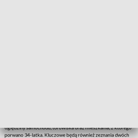
ZOBACZ RÓWNIEŻ:
Zakrwawiony 38-latek przed
blokiem w bydgoskim Fordonie. Areszt dla trzech
mężczyzn [wideo, aktualizacja]
Zakleszczonych pasażerów trzeba było wydobywać za
pomocą sprzętu hydraulicznego.
W bagażniku znaleziono
nieprzytomnego 34-latka. Mimo reanimacji i
przewiezienia do szpitala, po godzinie 6 mężczyzna
zmarł.
Na tym etapie śledczy nie wskazują jednoznacznej przyczyny
śmierci. Obrażenia mogły być skutkiem zarówno porwania,
jak i wypadku. Sekcję zaplanowano na czwartek.
Śledczy badają każdy detal
Obecnie prokuratura i policja prowadzą szczegółowe
oględziny samochodu, torowiska oraz mieszkania, z którego
porwano 34-latka. Kluczowe będą również zeznania dwóch