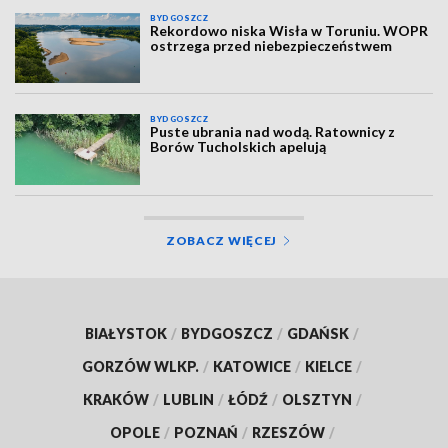
BYDGOSZCZ
Rekordowo niska Wisła w Toruniu. WOPR
ostrzega przed niebezpieczeństwem
BYDGOSZCZ
Puste ubrania nad wodą. Ratownicy z
Borów Tucholskich apelują
ZOBACZ WIĘCEJ
BIAŁYSTOK
/
BYDGOSZCZ
/
GDAŃSK
/
GORZÓW WLKP.
/
KATOWICE
/
KIELCE
/
KRAKÓW
/
LUBLIN
/
ŁÓDŹ
/
OLSZTYN
/
OPOLE
/
POZNAŃ
/
RZESZÓW
/