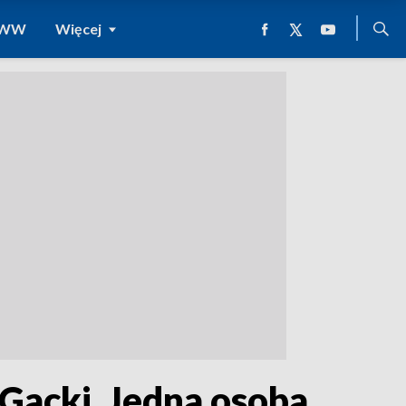
 WWW
Więcej
Gacki. Jedna osoba