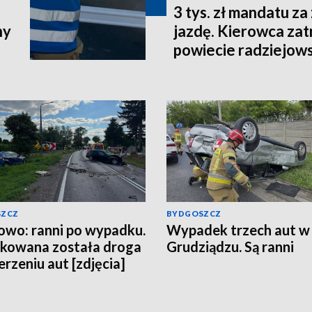
3 tys. zł mandatu za
ny
jazdę. Kierowca za
powiecie radziejow
SZCZ
BYDGOSZCZ
owo: ranni po wypadku.
Wypadek trzech aut w
kowana została droga
Grudziądzu. Są ranni
erzeniu aut [zdjęcia]