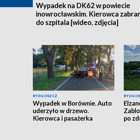
Wypadek na DK62 w powiecie
inowrocławskim. Kierowca zabra
do szpitala [wideo, zdjęcia]
BYDGOSZCZ
BYDGO
Wypadek w Borównie. Auto
Elzan
uderzyło w drzewo.
Zablo
Kierowca i pasażerka
po zd
wypadki z auta [zdjęcia]