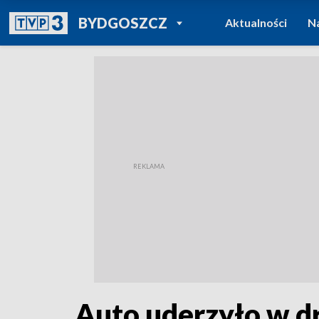
POWRÓT DO
BYDGOSZCZ
Aktualności
N
TVP REGIONY
Auto uderzyło w d