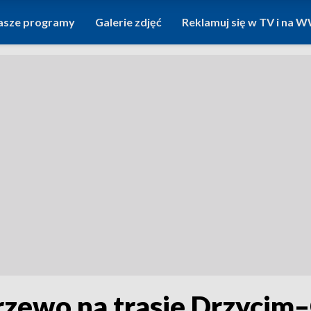
asze programy
Galerie zdjęć
Reklamuj się w TV i na
rzewo na trasie Drzycim–