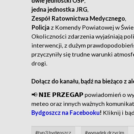
dwie jednostki OSP
,
jedna jednostka JRG
,
Zespół Ratownictwa Medycznego
,
Policja
z Komendy Powiatowej w Świec
Okoliczności zdarzenia wyjaśniają poli
interwencji, z dużym prawdopodobień
przyczyniły się trudne warunki atmosfe
drogi.
Dołącz do kanału, bądź na bieżąco z a
📢 𝗡𝗜𝗘 𝗣𝗥𝗭𝗘𝗚𝗔𝗣 powiadomień o
meteo oraz innych ważnych komunika
Bydgoszcz na Facebooku
!
Kliknij i bą
#tvp3 bydgoszcz
#wypadek drzycim