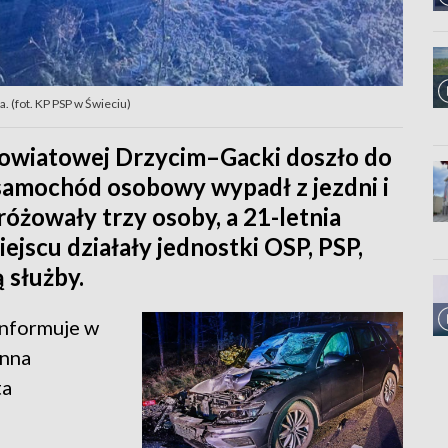
a. (fot. KP PSP w Świeciu)
 powiatowej Drzycim–Gacki doszło do
samochód osobowy wypadł z jezdni i
óżowały trzy osoby, a 21-letnia
iejscu działały jednostki OSP, PSP,
 służby.
informuje w
anna
ta