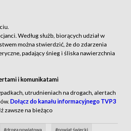
iu.
cjanci. Według służb, biorących udział w
stwem można stwierdzić, że do zdarzenia
ryczne, padający śnieg i śliska nawierzchnia
lertami i komunikatami
 wypadkach, utrudnieniach na drogach, alertach
tów.
Dołącz do kanału informacyjnego TVP3
dź zawsze na bieżąco
#droga powiatowa
#powiat świecki