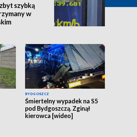
 zbyt szybką
trzymany w
skim
BYDGOSZCZ
Śmiertelny wypadek na S5
pod Bydgoszczą. Zginął
kierowca [wideo]