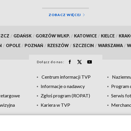
ZOBACZ WIĘCEJ
SZCZ
/
GDAŃSK
/
GORZÓW WLKP.
/
KATOWICE
/
KIELCE
/
KRA
N
/
OPOLE
/
POZNAŃ
/
RZESZÓW
/
SZCZECIN
/
WARSZAWA
/
W
Dołącz do nas:
Centrum informacji TVP
Naziemna
Informacje o nadawcy
Program d
zetargowe
Zgłoś program (ROPAT)
Serwis fo
wizyjna
Kariera w TVP
Merchandi