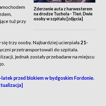
 samochodem
Zderzenie auta z harwesterem
na drodze Tuchola - Tleń. Dwie
zdem,
osoby w szpitalu [zdjęcia]
jące tuż przy
się trzy osoby. Najbardziej ucierpiała
21-
yczni przetransportowali do szpitala.
izacji, jednak zostały przebadane na miejscu
o.
latek przed blokiem w bydgoskim Fordonie.
tualizacja]