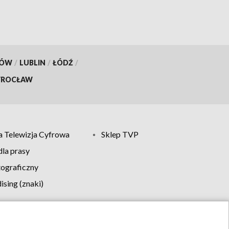
KÓW
/
LUBLIN
/
ŁÓDŹ
/
ROCŁAW
 Telewizja Cyfrowa
Sklep TVP
la prasy
tograficzny
sing (znaki)