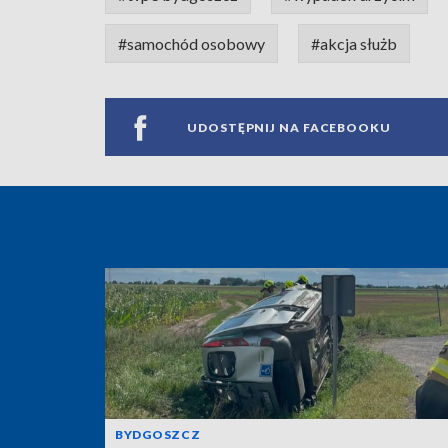
#samochód osobowy
#akcja służb
UDOSTĘPNIJ NA FACEBOOKU
BYDGOSZCZ