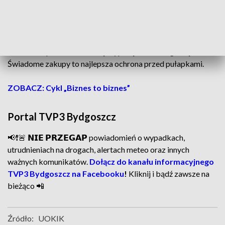
🛒Podsumowanie
Black Friday to czas okazji, ale też ryzyka. Sprawdzaj
najniższą cenę z 30 dni, czytaj regulaminy, uważaj na
odroczone płatności i nie daj się presji marketingowej.
Świadome zakupy to najlepsza ochrona przed pułapkami.
ZOBACZ: Cykl „Biznes to biznes”
Portal TVP3 Bydgoszcz
📢❗🚨 𝗡𝗜𝗘 𝗣𝗥𝗭𝗘𝗚𝗔𝗣 powiadomień o wypadkach,
utrudnieniach na drogach, alertach meteo oraz innych
ważnych komunikatów.
Dołącz do kanału informacyjnego
TVP3 Bydgoszcz na Facebooku
!
Kliknij i bądź zawsze na
bieżąco 📲
Źródło:
UOKIK