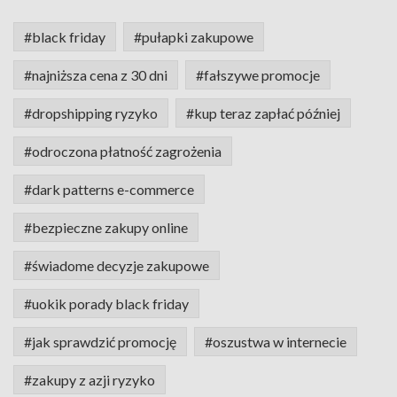
#black friday
#pułapki zakupowe
#najniższa cena z 30 dni
#fałszywe promocje
#dropshipping ryzyko
#kup teraz zapłać później
#odroczona płatność zagrożenia
#dark patterns e-commerce
#bezpieczne zakupy online
#świadome decyzje zakupowe
#uokik porady black friday
#jak sprawdzić promocję
#oszustwa w internecie
#zakupy z azji ryzyko