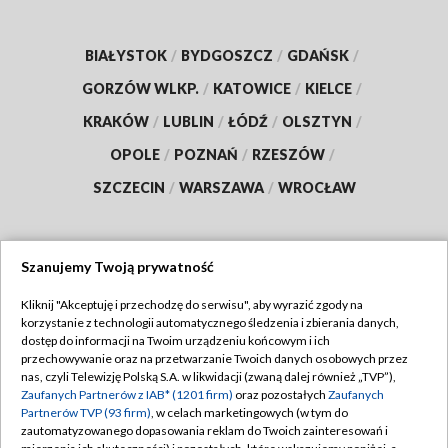
BIAŁYSTOK
/
BYDGOSZCZ
/
GDAŃSK
/
GORZÓW WLKP.
/
KATOWICE
/
KIELCE
/
KRAKÓW
/
LUBLIN
/
ŁÓDŹ
/
OLSZTYN
/
OPOLE
/
POZNAŃ
/
RZESZÓW
/
SZCZECIN
/
WARSZAWA
/
WROCŁAW
Szanujemy Twoją prywatność
Dołącz do nas:
Kliknij "Akceptuję i przechodzę do serwisu", aby wyrazić zgody na
korzystanie z technologii automatycznego śledzenia i zbierania danych,
TVP
dostęp do informacji na Twoim urządzeniu końcowym i ich
Abonament TVP
przechowywanie oraz na przetwarzanie Twoich danych osobowych przez
Regulamin TVP
nas, czyli Telewizję Polską S.A. w likwidacji (zwaną dalej również „TVP”),
Emisja w TVP
Polityka prywatności
Zaufanych Partnerów z IAB* (1201 firm)
oraz pozostałych
Zaufanych
Partnerów TVP (93 firm)
, w celach marketingowych (w tym do
Centrum informacji TVP
Moje zgody
zautomatyzowanego dopasowania reklam do Twoich zainteresowań i