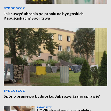
BYDGOSZCZ
Jak suszyć ubrania po praniu na bydgoskich
Kapuściskach? Spór trwa
BYDGOSZCZ
Spór o pranie po bydgosku. Jak rozwiązano sprawę?
BYDGOSZCZ
UOKiK ukarał producenta oleju z