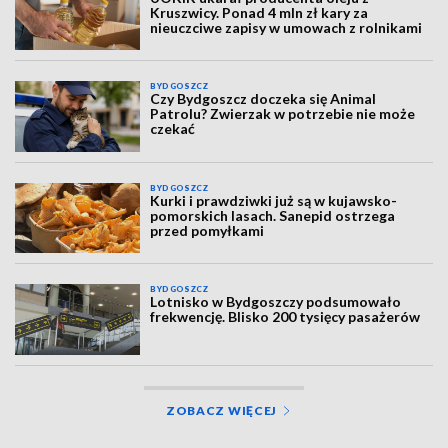
Kruszwicy. Ponad 4 mln zł kary za
nieuczciwe zapisy w umowach z rolnikami
BYDGOSZCZ
Czy Bydgoszcz doczeka się Animal
Patrolu? Zwierzak w potrzebie nie może
czekać
BYDGOSZCZ
Kurki i prawdziwki już są w kujawsko-
pomorskich lasach. Sanepid ostrzega
przed pomyłkami
BYDGOSZCZ
Lotnisko w Bydgoszczy podsumowało
frekwencję. Blisko 200 tysięcy pasażerów
ZOBACZ WIĘCEJ