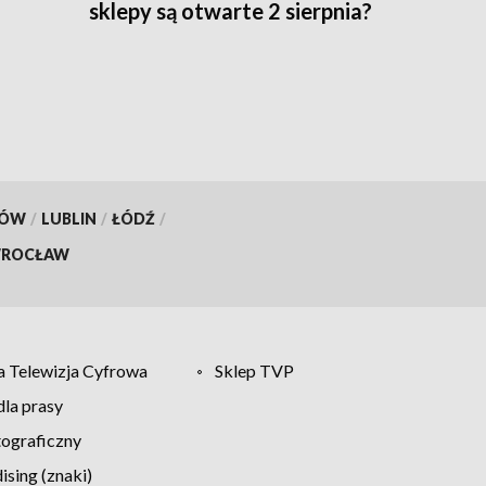
sklepy są otwarte 2 sierpnia?
KÓW
/
LUBLIN
/
ŁÓDŹ
/
ROCŁAW
 Telewizja Cyfrowa
Sklep TVP
la prasy
tograficzny
sing (znaki)