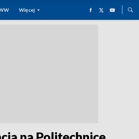
 WWW
Więcej
ja na Politechnice