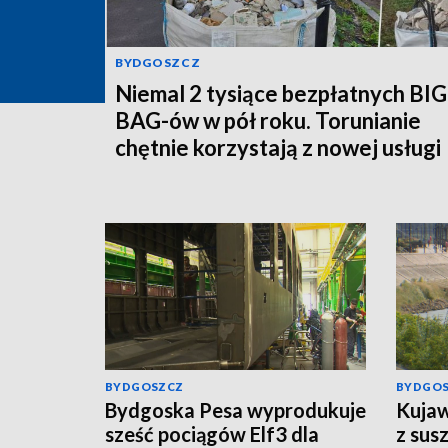
BYDGOSZCZ
Niemal 2 tysiące bezpłatnych BIG
BAG-ów w pół roku. Torunianie
chętnie korzystają z nowej usługi
MPO
BYDGOSZCZ
BYDGO
Bydgoska Pesa wyprodukuje
Kujaw
sześć pociągów Elf3 dla
z sus