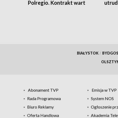
Polregio. Kontrakt wart
utrud
ponad 270 mln zł
rolni
BIAŁYSTOK
/
BYDGO
OLSZTY
Abonament TVP
Emisja w TVP
Rada Programowa
System NOS
Biuro Reklamy
Ogłoszenie pr
Oferta Handlowa
Akademia Tele