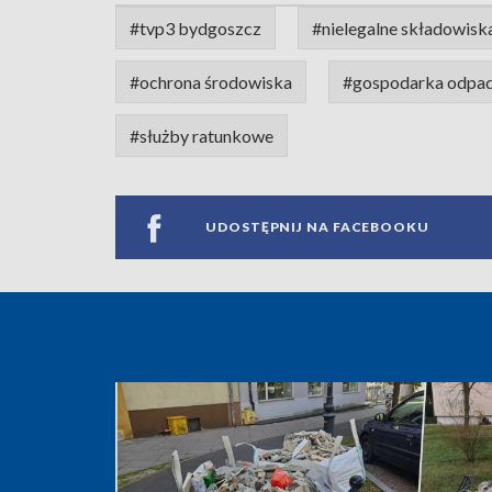
#tvp3 bydgoszcz
#nielegalne składowisk
#ochrona środowiska
#gospodarka odpa
#służby ratunkowe
UDOSTĘPNIJ NA FACEBOOKU