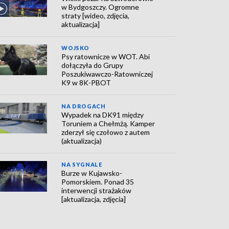
w Bydgoszczy. Ogromne
straty [wideo, zdjęcia,
aktualizacja]
WOJSKO
Psy ratownicze w WOT. Abi
dołączyła do Grupy
Poszukiwawczo-Ratowniczej
K9 w 8K-PBOT
NA DROGACH
Wypadek na DK91 między
Toruniem a Chełmżą. Kamper
zderzył się czołowo z autem
(aktualizacja)
NA SYGNALE
Burze w Kujawsko-
Pomorskiem. Ponad 35
interwencji strażaków
[aktualizacja, zdjęcia]