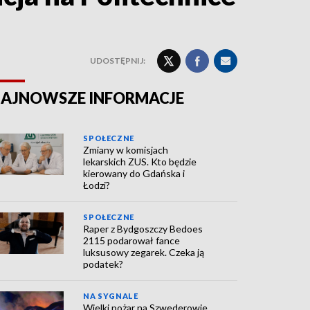
UDOSTĘPNIJ:
AJNOWSZE INFORMACJE
SPOŁECZNE
Zmiany w komisjach
lekarskich ZUS. Kto będzie
kierowany do Gdańska i
Łodzi?
SPOŁECZNE
Raper z Bydgoszczy Bedoes
2115 podarował fance
luksusowy zegarek. Czeka ją
podatek?
NA SYGNALE
Wielki pożar na Szwederowie