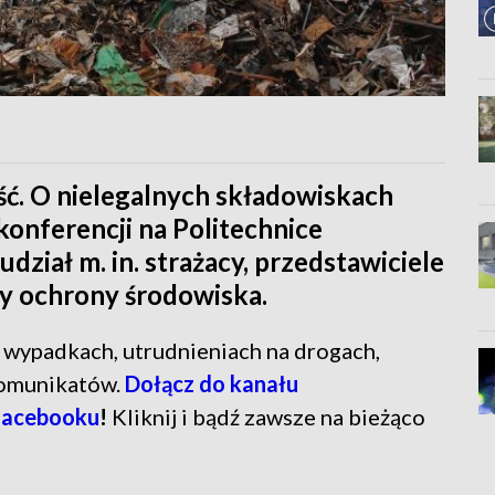
ość. O nielegalnych składowiskach
nferencji na Politechnice
dział m. in. strażacy, przedstawiciele
zy ochrony środowiska.
ń o wypadkach, utrudnieniach na drogach,
komunikatów.
Dołącz do kanału
Facebooku
!
Kliknij i bądź zawsze na bieżąco