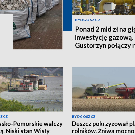
BYDGOSZCZ
Ponad 2 mld zł na g
inwestycję gazową.
Gustorzyn połączy 
SZCZ
BYDGOSZCZ
sko-Pomorskie walczy
Deszcz pokrzyżował p
zą. Niski stan Wisły
rolników. Żniwa mocno