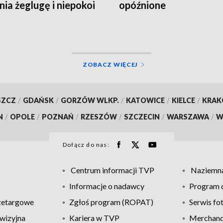
nia żeglugę i niepokoi
opóźnione
ków
ZOBACZ WIĘCEJ
SZCZ
/
GDAŃSK
/
GORZÓW WLKP.
/
KATOWICE
/
KIELCE
/
KRA
N
/
OPOLE
/
POZNAŃ
/
RZESZÓW
/
SZCZECIN
/
WARSZAWA
/
W
Dołącz do nas:
Centrum informacji TVP
Naziemna
Informacje o nadawcy
Program d
zetargowe
Zgłoś program (ROPAT)
Serwis fo
wizyjna
Kariera w TVP
Merchandi