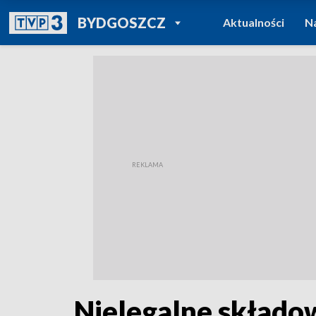
POWRÓT DO
BYDGOSZCZ
Aktualności
N
TVP REGIONY
Nielegalne składo