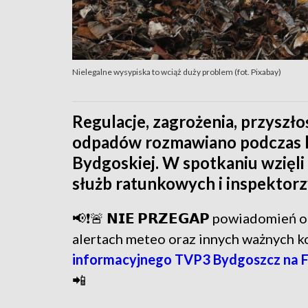
Nielegalne wysypiska to wciąż duży problem (fot. Pixabay)
Regulacje, zagrożenia, przyszł
odpadów rozmawiano podczas ko
Bydgoskiej. W spotkaniu wzięli u
służb ratunkowych i inspektor
📢❗🚨 𝗡𝗜𝗘 𝗣𝗥𝗭𝗘𝗚𝗔𝗣 powiadomie
alertach meteo oraz innych ważnych 
informacyjnego TVP3 Bydgoszcz na 
📲