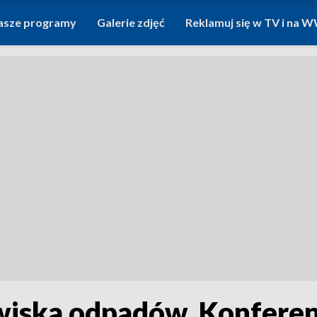
asze programy
Galerie zdjęć
Reklamuj się w TV i na
wiska odpadów. Konferenc