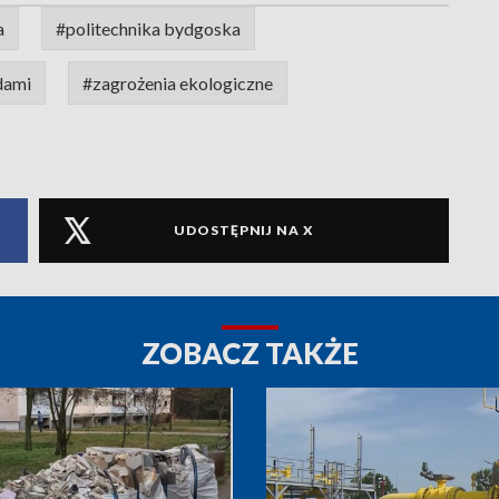
a
#politechnika bydgoska
dami
#zagrożenia ekologiczne
UDOSTĘPNIJ NA X
ZOBACZ TAKŻE