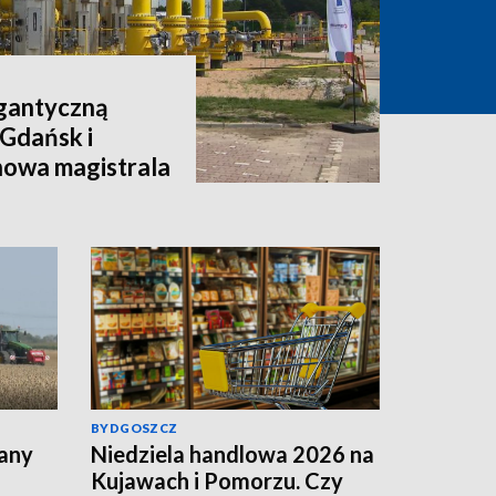
igantyczną
 Gdańsk i
nowa magistrala
BYDGOSZCZ
lany
Niedziela handlowa 2026 na
Kujawach i Pomorzu. Czy