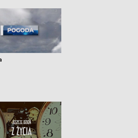
ato”
a