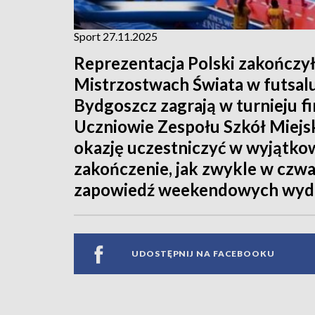
Sport 27.11.2025
Reprezentacja Polski zakończyła
Mistrzostwach Świata w futsal
Bydgoszcz zagrają w turnieju f
Uczniowie Zespołu Szkół Miejsk
okazję uczestniczyć w wyjątko
zakończenie, jak zwykle w czwar
zapowiedź weekendowych wydar
UDOSTĘPNIJ NA FACEBOOKU