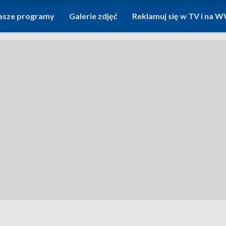
asze programy
Galerie zdjęć
Reklamuj się w TV i na