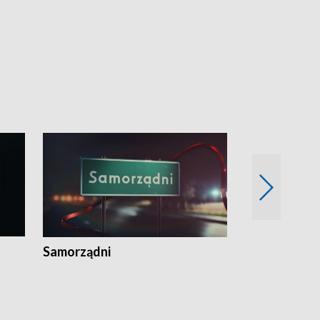
Samorządni
Wspólna sp