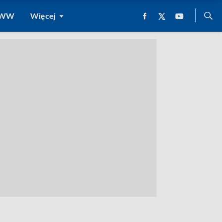
 WWW
Więcej