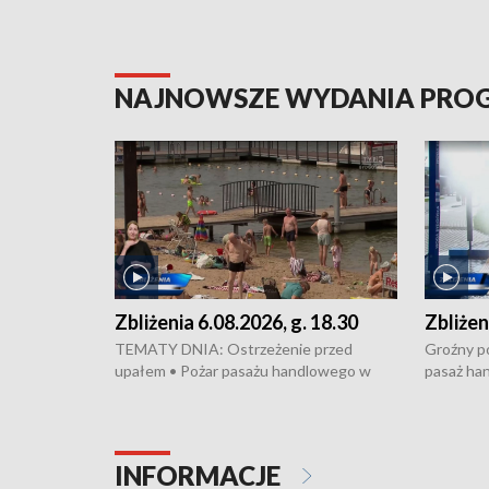
NAJNOWSZE WYDANIA PR
Zbliżenia 6.08.2026, g. 18.30
Zbliżen
TEMATY DNIA: Ostrzeżenie przed
Groźny po
upałem • Pożar pasażu handlowego w
pasaż ha
Bydgoszczy • Policja rozbiła lokalną siatkę
upałów i 
dealerską – grozi im do 12 lat więzienia •
kukurydzy
Akcja porodowa na trasie Rypin-Toruń –
wysokie p
pomógł policyjny patrol • Wyjątkowy
Rypin-Tor
INFORMACJE
projekt UMK w Toruniu
Zaprasza