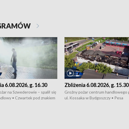
OGRAMÓW
ia 6.08.2026, g. 16.30
Zbliżenia 6.08.2026, g. 15.30
żar na Szwederowie – spalił się
Groźny pożar centrum handlowego 
ndlowy • Czwartek pod znakiem
ul. Kossaka w Bydgoszczy • Pesa
burz • Dobre prognozy dla
wyprodukuje nowoczesne,
 – rolnicy mogą liczyć na
energooszczędne pociągi dla Polregi
lony • Akcja porodowa na trasie
Zmiany w przepisach o pomocy
uń – pomógł policyjny patrol •
społecznej • Przed nami 10. jubileu
my na kolejną odsłonę programu
Festiwal Wisły