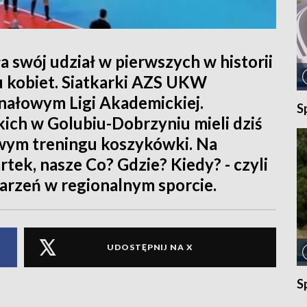
 swój udział w pierwszych w historii
u kobiet. Siatkarki AZS UKW
inałowym Ligi Akademickiej.
S
ich w Golubiu-Dobrzyniu mieli dziś
wym treningu koszykówki. Na
tek, nasze Co? Gdzie? Kiedy? - czyli
zeń w regionalnym sporcie.
UDOSTĘPNIJ NA X
S