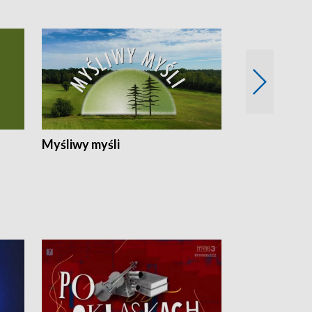
Myśliwy myśli
Spotkania z 