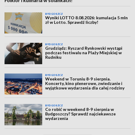
Folklor i kulinaria w solankach!
BYDGOSZCZ
Wyniki LOTTO 8.08.2026: kumulacja 5 mln
zł w Lotto. Sprawdź liczby!
BYDGOSZCZ
Grudziądz: Ryszard Rynkowski wystąpi
podczas festiwalu na Plaży Miejskiej w
Rudniku
BYDGOSZCZ
Weekend w Toruniu 8-9 sierpnia.
Koncerty, kino plenerowe, zwiedzanie i
wyjątkowe wydarzenia dla całej rodziny
BYDGOSZCZ
Co robić w weekend 8-9 sierpnia w
Bydgoszczy? Sprawdź najciekawsze
wydarzenia