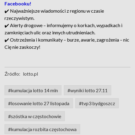
Facebooku!
✔️ Najważniejsze wiadomości z regionu w czasie
rzeczywistym.
✔️ Alerty drogowe – informujemy o korkach, wypadkach i
zamknięciach ulic oraz innych utrudnieniach.
✔️ Ostrzeżenia i komunikaty – burze, awarie, zagrożenia – nic
Cię nie zaskoczy!
Źródło:
lotto.pl
#kumulacja lotto 14 mln
#wyniki lotto 27.11
#losowanie lotto 27 listopada
#tvp3 bydgoszcz
#szóstka w częstochowie
#kumulacja rozbita częstochowa