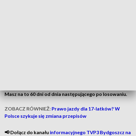
MOŻE CIĘ ZAINTERESOWAĆ:
Jaka czeka nas zima
2025/2026? Czy spadnie śnieg i będzie mróz? Zobacz
prognozę długoterminową IMGW!
Jak odebrać wygraną
Zgodnie z przepisami, od każdej wygranej powyżej 2280 zł
pobierany jest 10-procentowy podatek dochodowy.
Po odbiór nagrody należy udać się osobiście do jednego z 17
oddziałów Totalizatora Sportowego w Polsce.
Masz na to 60 dni od dnia następującego po losowaniu.
ZOBACZ RÓWNIEŻ:
Prawo jazdy dla 17-latków? W
Polsce szykuje się zmiana przepisów
📢 Dołącz do kanału
informacyjnego TVP3 Bydgoszcz na