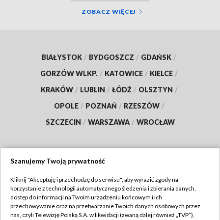
ZOBACZ WIĘCEJ
BIAŁYSTOK
/
BYDGOSZCZ
/
GDAŃSK
/
GORZÓW WLKP.
/
KATOWICE
/
KIELCE
/
KRAKÓW
/
LUBLIN
/
ŁÓDŹ
/
OLSZTYN
/
OPOLE
/
POZNAŃ
/
RZESZÓW
/
SZCZECIN
/
WARSZAWA
/
WROCŁAW
Szanujemy Twoją prywatność
Dołącz do nas:
Kliknij "Akceptuję i przechodzę do serwisu", aby wyrazić zgody na
korzystanie z technologii automatycznego śledzenia i zbierania danych,
TVP
dostęp do informacji na Twoim urządzeniu końcowym i ich
Abonament TVP
przechowywanie oraz na przetwarzanie Twoich danych osobowych przez
Regulamin TVP
nas, czyli Telewizję Polską S.A. w likwidacji (zwaną dalej również „TVP”),