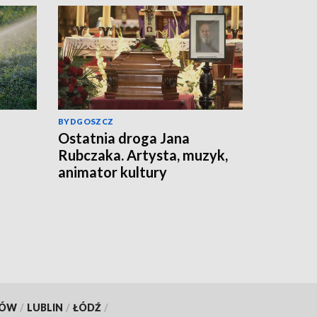
BYDGOSZCZ
Ostatnia droga Jana
Rubczaka. Artysta, muzyk,
animator kultury
studenckiej spoczął w
Koronowie
KÓW
/
LUBLIN
/
ŁÓDŹ
/