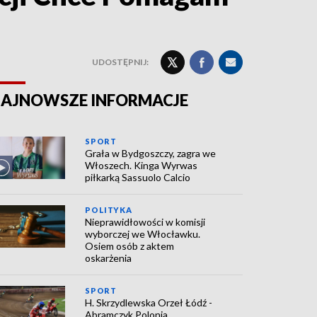
UDOSTĘPNIJ:
AJNOWSZE INFORMACJE
SPORT
Grała w Bydgoszczy, zagra we
Włoszech. Kinga Wyrwas
piłkarką Sassuolo Calcio
POLITYKA
Nieprawidłowości w komisji
wyborczej we Włocławku.
Osiem osób z aktem
oskarżenia
SPORT
H. Skrzydlewska Orzeł Łódź -
Abramczyk Polonia