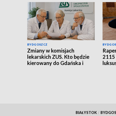
BYDGOSZCZ
BYDGO
Zmiany w komisjach
Raper
lekarskich ZUS. Kto będzie
2115 
kierowany do Gdańska i
luksu
Łodzi?
poda
BIAŁYSTOK
/
BYDGO