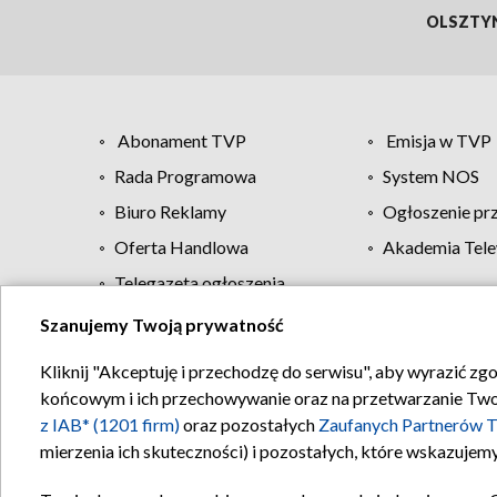
OLSZTY
Abonament TVP
Emisja w TVP
Rada Programowa
System NOS
Biuro Reklamy
Ogłoszenie pr
Oferta Handlowa
Akademia Tele
Telegazeta ogłoszenia
Szanujemy Twoją prywatność
Regulamin TVP
Kliknij "Akceptuję i przechodzę do serwisu", aby wyrazić zg
końcowym i ich przechowywanie oraz na przetwarzanie Twoich
z IAB* (1201 firm)
oraz pozostałych
Zaufanych Partnerów T
mierzenia ich skuteczności) i pozostałych, które wskazujemy