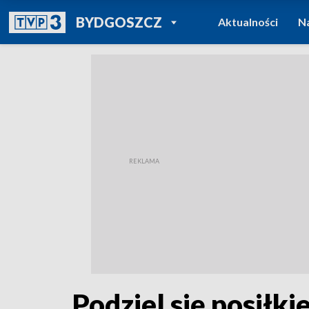
POWRÓT DO
BYDGOSZCZ
Aktualności
N
TVP REGIONY
Podziel się posiłk