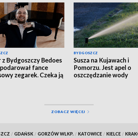
SZCZ
BYDGOSZCZ
 z Bydgoszczy Bedoes
Susza na Kujawach i
podarował fance
Pomorzu. Jest apel o
sowy zegarek. Czeka ją
oszczędzanie wody
tek?
ZOBACZ WIĘCEJ
SZCZ
/
GDAŃSK
/
GORZÓW WLKP.
/
KATOWICE
/
KIELCE
/
KRA