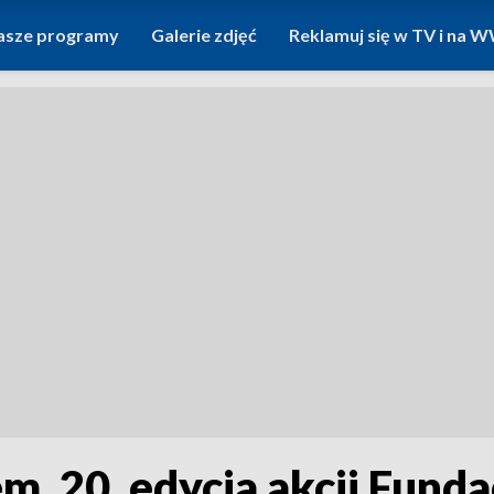
asze programy
Galerie zdjęć
Reklamuj się w TV i na
iem. 20. edycja akcji Fun