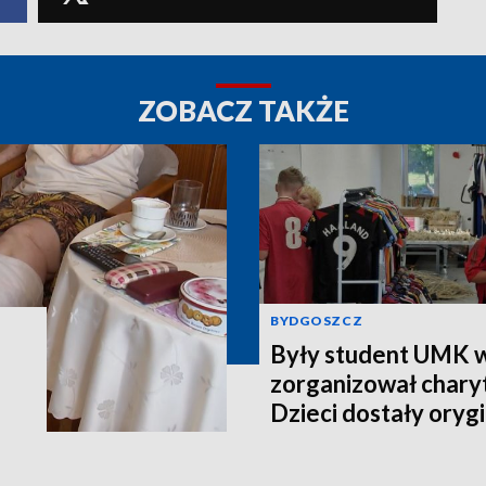
ZOBACZ TAKŻE
BYDGOSZCZ
Były student UMK w
zorganizował charyt
Dzieci dostały orygi
piłkarskie [zdjęcia]