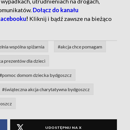
ń o wypadkach, utrudnieniach na drogach,
komunikatów.
Dołącz do kanału
Facebooku
!
Kliknij i bądź zawsze na bieżąco
elnia wspólna spiżarnia
#akcja chce pomagam
a prezentów dla dzieci
#pomoc domom dziecka bydgoszcz
#świąteczna akcja charytatywna bydgoszcz
goszcz
UDOSTĘPNIJ NA X