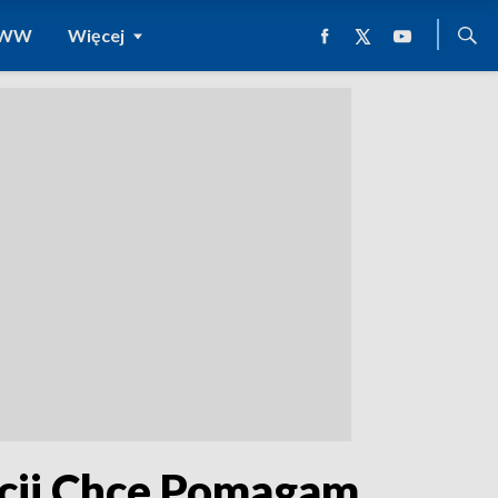
 WWW
Więcej
dacji Chce Pomagam