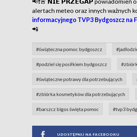
📢❗🚨 𝗡𝗜𝗘 𝗣𝗥𝗭𝗘𝗚𝗔𝗣 powiadomie
alertach meteo oraz innych ważnych 
informacyjnego TVP3 Bydgoszcz na 
📲
#świąteczna pomoc bydgoszcz
#jadłodzi
#podziel się posiłkiem bydgoszcz
#zbiórk
#świąteczne potrawy dla potrzebujących
#zbiórka kosmetyków dla potrzebujących
#barszcz bigos święta pomoc
#tvp3 byd
UDOSTĘPNIJ NA FACEBOOKU