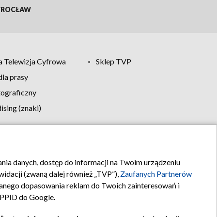
ROCŁAW
 Telewizja Cyfrowa
Sklep TVP
la prasy
tograficzny
sing (znaki)
klamy
Kontakt
rania danych, dostęp do informacji na Twoim urządzeniu
idacji (zwaną dalej również „TVP”),
Zaufanych Partnerów
anego dopasowania reklam do Twoich zainteresowań i
a PPID do Google.