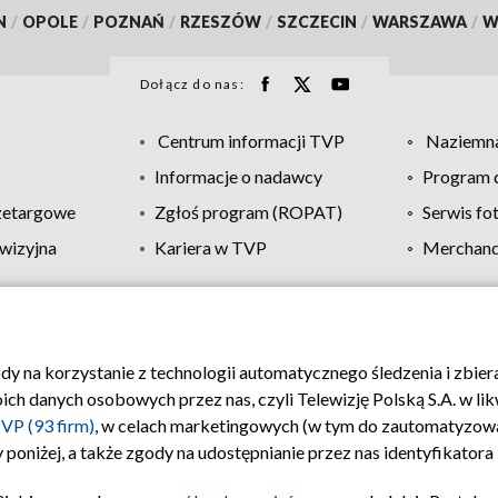
N
/
OPOLE
/
POZNAŃ
/
RZESZÓW
/
SZCZECIN
/
WARSZAWA
/
W
Dołącz do nas:
Centrum informacji TVP
Naziemna
Informacje o nadawcy
Program d
zetargowe
Zgłoś program (ROPAT)
Serwis fo
wizyjna
Kariera w TVP
Merchandi
Polityka prywatności
Moje zgody
Pomoc
Biuro re
ody na korzystanie z technologii automatycznego śledzenia i zbie
 danych osobowych przez nas, czyli Telewizję Polską S.A. w likw
VP (93 firm)
, w celach marketingowych (w tym do zautomatyzow
 poniżej, a także zgody na udostępnianie przez nas identyfikator