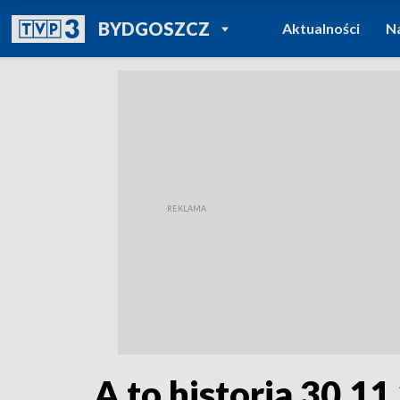
POWRÓT DO
BYDGOSZCZ
Aktualności
N
TVP REGIONY
A to historia 30.11