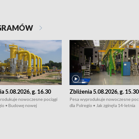
OGRAMÓW
ia 5.08.2026, g. 16.30
Zbliżenia 5.08.2026, g. 15.30
rodukuje nowoczesne pociągi
Pesa wyprodukuje nowoczesne poci
gio • Budowę nowej
dla Polregio • Jak zginęła 14-letnia
ktury gazowej między
dziewczyna z Torunia • Nowelizacja
m a Gustorzynem. •
ustawy o pomocy społecznej już
rsje wokół Wojewódzkiego
obowiązuje • W lasach pojawiły się ku
Specjalistycznego we
borowiki • Urodzaj kukurydzy w regi
 • Jaka była przyczyna śmierci