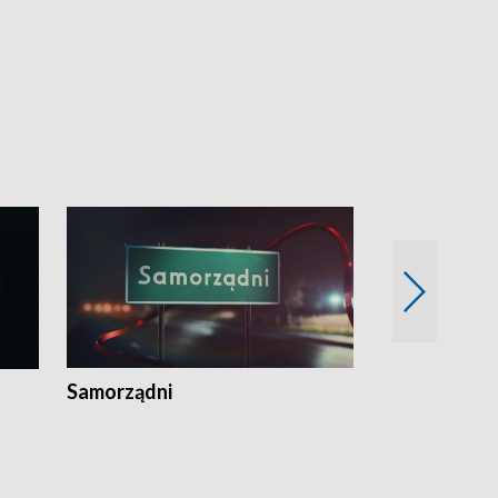
Samorządni
Wspólna sp