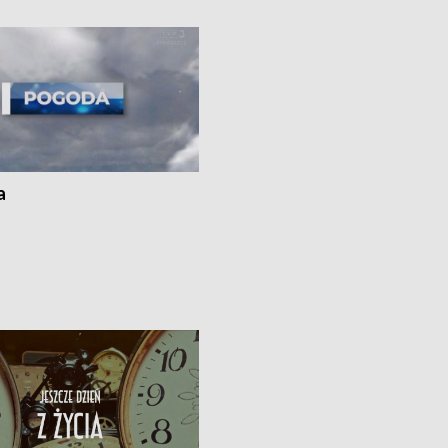
i z Torunia • Nowelizacja ustawy
społecznej już obowiązuje
a