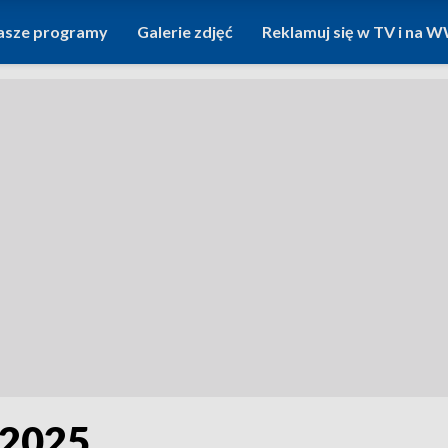
asze programy
Galerie zdjęć
Reklamuj się w TV i na
.2025