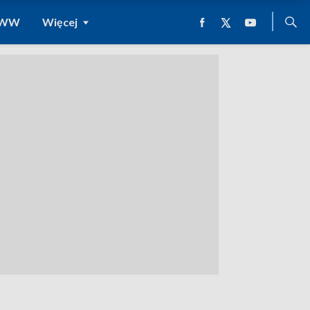
 WWW
Więcej