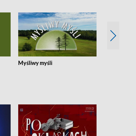
Myśliwy myśli
Spotkania z 