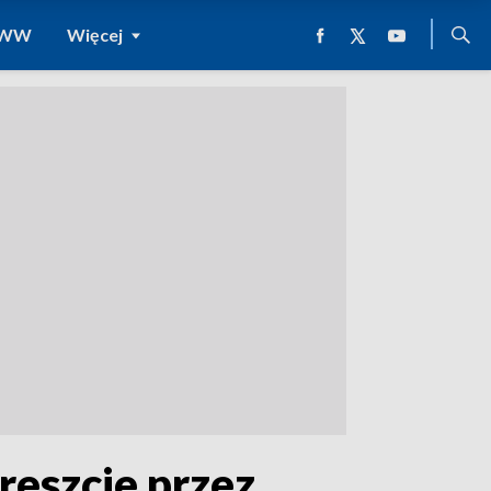
 WWW
Więcej
reszcie przez