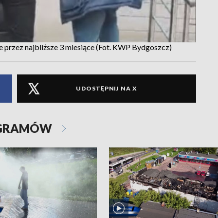
e przez najbliższe 3 miesiące (Fot. KWP Bydgoszcz)
UDOSTĘPNIJ NA X
OGRAMÓW