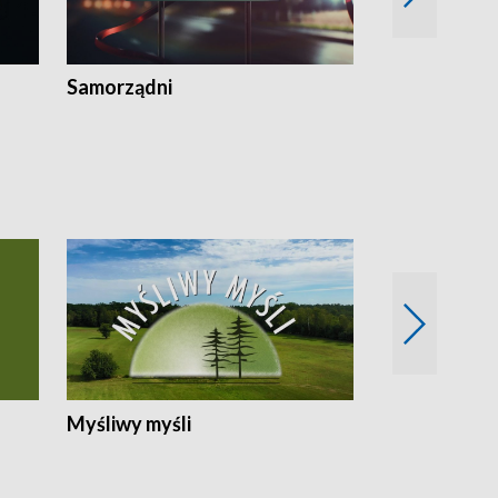
Samorządni
Wspólna sp
Myśliwy myśli
Spotkania z 