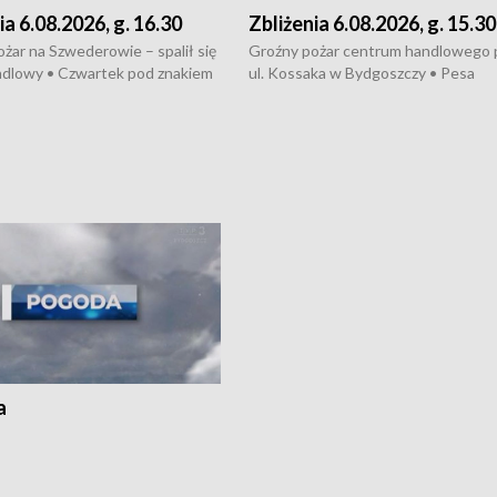
ia 6.08.2026, g. 16.30
Zbliżenia 6.08.2026, g. 15.30
żar na Szwederowie – spalił się
Groźny pożar centrum handlowego 
ndlowy • Czwartek pod znakiem
ul. Kossaka w Bydgoszczy • Pesa
burz • Dobre prognozy dla
wyprodukuje nowoczesne,
 – rolnicy mogą liczyć na
energooszczędne pociągi dla Polregi
lony • Akcja porodowa na trasie
Zmiany w przepisach o pomocy
uń – pomógł policyjny patrol •
społecznej • Przed nami 10. jubileu
my na kolejną odsłonę programu
Festiwal Wisły
ato”
a