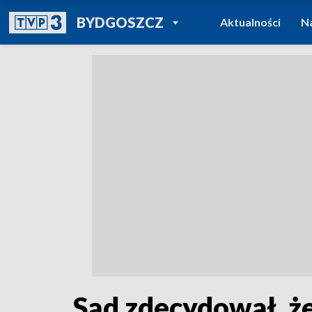
POWRÓT DO
BYDGOSZCZ
Aktualności
N
TVP REGIONY
Sąd zdecydował, że