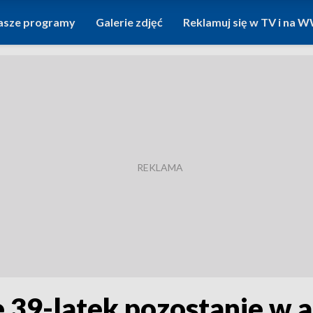
asze programy
Galerie zdjęć
Reklamuj się w TV i na
 39-latek pozostanie w a