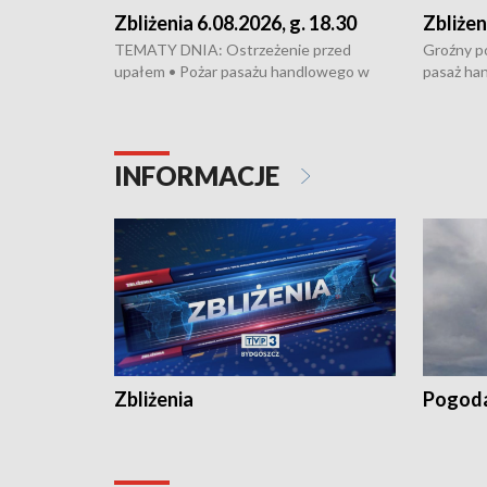
Zbliżenia 6.08.2026, g. 18.30
Zbliżen
TEMATY DNIA: Ostrzeżenie przed
Groźny po
upałem • Pożar pasażu handlowego w
pasaż ha
Bydgoszczy • Policja rozbiła lokalną siatkę
upałów i 
dealerską – grozi im do 12 lat więzienia •
kukurydzy
Akcja porodowa na trasie Rypin-Toruń –
wysokie p
pomógł policyjny patrol • Wyjątkowy
Rypin-Tor
INFORMACJE
projekt UMK w Toruniu
Zaprasza
„Studio L
Zbliżenia
Pogod