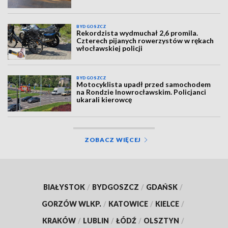
BYDGOSZCZ
Rekordzista wydmuchał 2,6 promila.
Czterech pijanych rowerzystów w rękach
włocławskiej policji
BYDGOSZCZ
Motocyklista upadł przed samochodem
na Rondzie Inowrocławskim. Policjanci
ukarali kierowcę
ZOBACZ WIĘCEJ
BIAŁYSTOK
/
BYDGOSZCZ
/
GDAŃSK
/
GORZÓW WLKP.
/
KATOWICE
/
KIELCE
/
KRAKÓW
/
LUBLIN
/
ŁÓDŹ
/
OLSZTYN
/