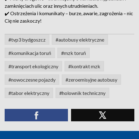
zamknięciach ulic oraz innych utrudnieniach.
✔️ Ostrzeżenia i komunikaty – burze, awarie, zagrożenia – nic
Cię nie zaskoczy!
#tvp3 bydgoszcz
#autobusy elektryczne
#komunikacja toruń
#mzk toruń
#transport ekologiczny
#kontrakt mzk
#nowoczesne pojazdy
#zeroemisyjne autobusy
#tabor elektryczny
#holownik techniczny