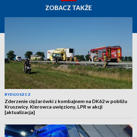
ZOBACZ TAKŻE
BYDGOSZCZ
Zderzenie ciężarówki z kombajnem na DK62 w pobliżu
Kruszwicy. Kierowca uwięziony, LPR w akcji
[aktualizacja]