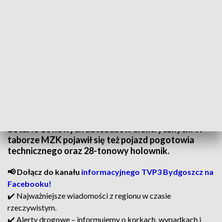
Toruń zyskał kolejne nowe autobusy.
Komunikacja miejska w Toruniu na prąd. Do miasta
dotarło 10 nowych autobusów elektrycznych. W
taborze MZK pojawił się też pojazd pogotowia
technicznego oraz 28-tonowy holownik.
📢 Dołącz do kanału
informacyjnego TVP3 Bydgoszcz na
Facebooku!
✔️ Najważniejsze wiadomości z regionu w czasie
rzeczywistym.
✔️ Alerty drogowe – informujemy o korkach, wypadkach i