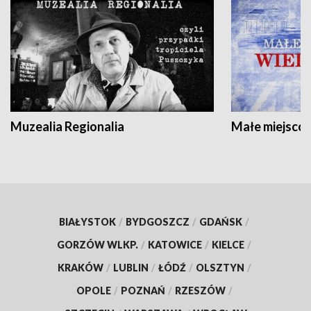
Muzealia Regionalia
Małe miejscow
BIAŁYSTOK
/
BYDGOSZCZ
/
GDAŃSK
/
GORZÓW WLKP.
/
KATOWICE
/
KIELCE
/
KRAKÓW
/
LUBLIN
/
ŁÓDŹ
/
OLSZTYN
/
OPOLE
/
POZNAŃ
/
RZESZÓW
/