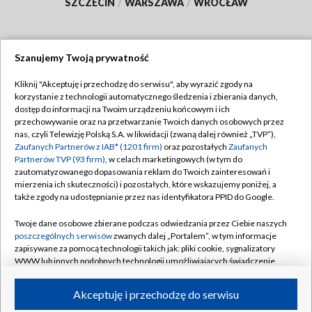
SZCZECIN
/
WARSZAWA
/
WROCŁAW
Szanujemy Twoją prywatność
Dołącz do nas:
Kliknij "Akceptuję i przechodzę do serwisu", aby wyrazić zgody na
korzystanie z technologii automatycznego śledzenia i zbierania danych,
TVP
dostęp do informacji na Twoim urządzeniu końcowym i ich
Abonament TVP
przechowywanie oraz na przetwarzanie Twoich danych osobowych przez
Regulamin TVP
nas, czyli Telewizję Polską S.A. w likwidacji (zwaną dalej również „TVP”),
Emisja w TVP
Polityka prywatności
Zaufanych Partnerów z IAB* (1201 firm)
oraz pozostałych
Zaufanych
Partnerów TVP (93 firm)
, w celach marketingowych (w tym do
Centrum informacji TVP
Moje zgody
zautomatyzowanego dopasowania reklam do Twoich zainteresowań i
mierzenia ich skuteczności) i pozostałych, które wskazujemy poniżej, a
Naziemna Telewizja Cyfrowa
Pomoc
także zgody na udostępnianie przez nas identyfikatora PPID do Google.
Sklep TVP
Biuro reklamy
Twoje dane osobowe zbierane podczas odwiedzania przez Ciebie naszych
Rada Programowa
Kontakt
poszczególnych serwisów
zwanych dalej „Portalem”, w tym informacje
zapisywane za pomocą technologii takich jak: pliki cookie, sygnalizatory
System NOS
WWW lub innych podobnych technologii umożliwiających świadczenie
dopasowanych i bezpiecznych usług, personalizację treści oraz reklam,
Informacje o nadawcy
Kanały
udostępnianie funkcji mediów społecznościowych oraz analizowanie
Akceptuję i przechodzę do serwisu
ruchu w Internecie.
Program dla prasy