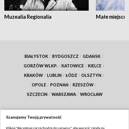
Muzealia Regionalia
Małe miejscow
BIAŁYSTOK
/
BYDGOSZCZ
/
GDAŃSK
/
GORZÓW WLKP.
/
KATOWICE
/
KIELCE
/
KRAKÓW
/
LUBLIN
/
ŁÓDŹ
/
OLSZTYN
/
OPOLE
/
POZNAŃ
/
RZESZÓW
/
SZCZECIN
/
WARSZAWA
/
WROCŁAW
Szanujemy Twoją prywatność
Dołącz do nas:
Kliknij "Akceptuję i przechodzę do serwisu", aby wyrazić zgody na