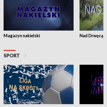
Magazyn nakielski
Nad Drwęcą
SPORT