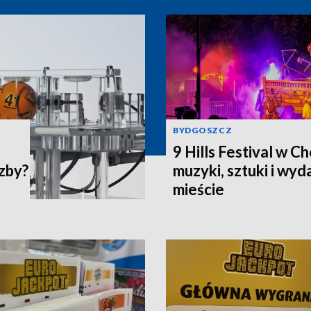
BYDGOSZCZ
9 Hills Festival w C
czby?
muzyki, sztuki i wy
mieście