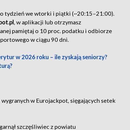
 tydzień we wtorki i piątki (~20:15–21:00).
pot.pl
, w aplikacji lub otrzymasz
anej pamiętaj o 10 proc. podatku i odbiorze
Sportowego w ciągu 90 dni.
ytur w 2026 roku – ile zyskają seniorzy?
turą?
 wygranych w Eurojackpot, sięgających setek
zgarnął szczęśliwiec z powiatu