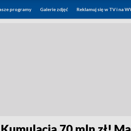
asze programy
Galerie zdjęć
Reklamuj się w TV i na
 Kumulacja 70 mln zł! M