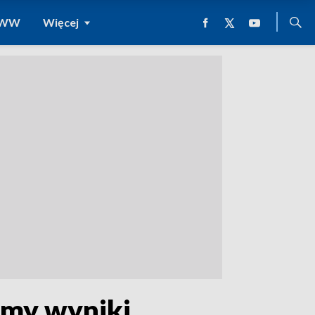
 WWW
Więcej
amy wyniki.