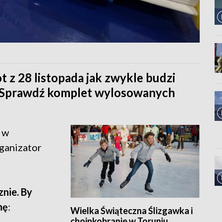
 z 28 listopada jak zwykle budzi
ł. Sprawdź komplet wylosowanych
 w
rganizator
znie. By
nę
:
Wielka Świąteczna Ślizgawka i
choinkobranie w Toruniu