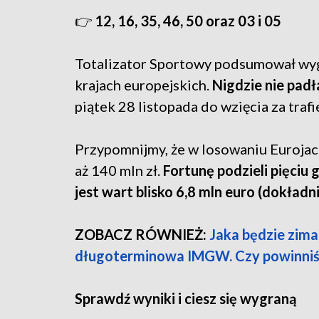
👉
12, 16, 35, 46, 50 oraz 03 i 05
Totalizator Sportowy podsumował wyg
krajach europejskich.
Nigdzie nie padł
piątek 28 listopada do wzięcia za trafi
Przypomnijmy, że w losowaniu Eurojac
aż 140 mln zł.
Fortunę podzieli pięciu 
jest wart blisko 6,8 mln euro (dokładn
ZOBACZ RÓWNIEŻ:
Jaka będzie zim
długoterminowa IMGW. Czy powinniśm
Sprawdź wyniki i ciesz się wygraną