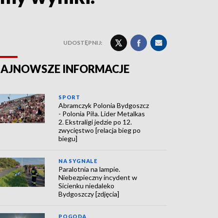
UDOSTĘPNIJ:
AJNOWSZE INFORMACJE
SPORT
Abramczyk Polonia Bydgoszcz
- Polonia Piła. Lider Metalkas
2. Ekstraligi jedzie po 12.
zwycięstwo [relacja bieg po
biegu]
NA SYGNALE
Paralotnia na lampie.
Niebezpieczny incydent w
Sicienku niedaleko
Bydgoszczy [zdjęcia]
POGODA