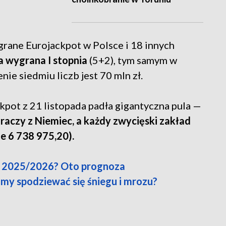
rane Eurojackpot w Polsce i 18 innych
a wygrana I stopnia
(5+2), tym samym w
enie siedmiu liczb jest 70 mln zł.
kpot z 21 listopada padła gigantyczna pula —
graczy z Niemiec, a każdy zwycięski zakład
ie 6 738 975,20).
a 2025/2026? Oto prognoza
y spodziewać się śniegu i mrozu?