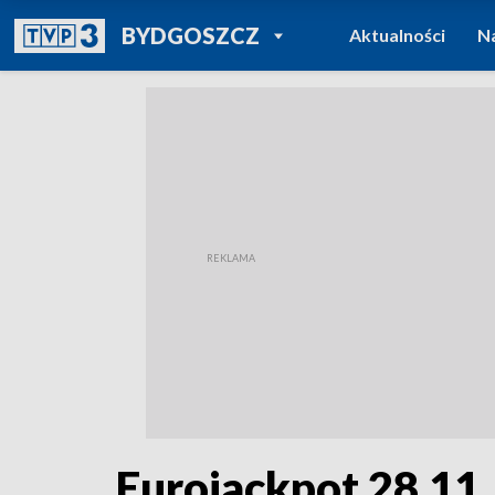
POWRÓT DO
BYDGOSZCZ
Aktualności
N
TVP REGIONY
Eurojackpot 28.11.