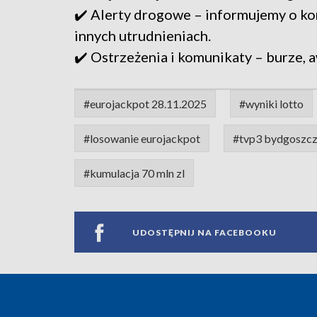
✔️ Alerty drogowe – informujemy o ko
innych utrudnieniach.
✔️ Ostrzeżenia i komunikaty – burze, a
#eurojackpot 28.11.2025
#wyniki lotto
#losowanie eurojackpot
#tvp3 bydgoszc
#kumulacja 70 mln zl
UDOSTĘPNIJ NA FACEBOOKU