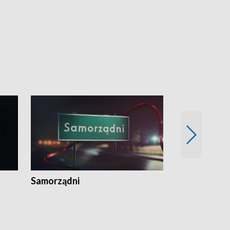
Samorządni
Wspólna sp