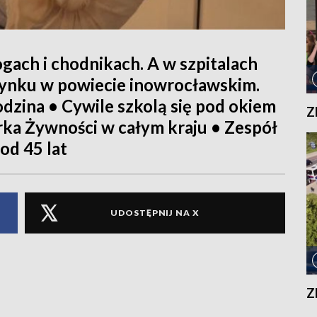
ach i chodnikach. A w szpitalach
udynku w powiecie inowrocławskim.
dzina • Cywile szkolą się pod okiem
Z
ka Żywności w całym kraju • Zespół
od 45 lat
UDOSTĘPNIJ NA X
Z