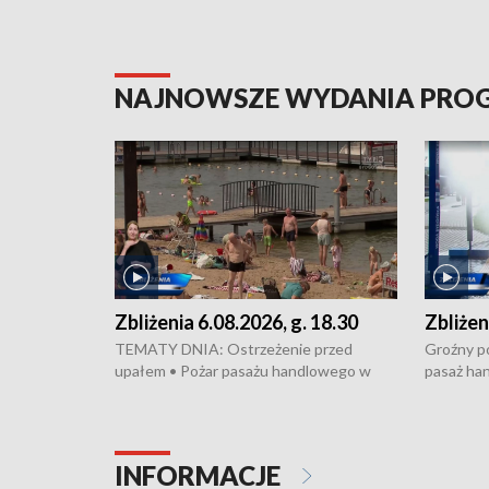
NAJNOWSZE WYDANIA PR
Zbliżenia 6.08.2026, g. 18.30
Zbliżen
TEMATY DNIA: Ostrzeżenie przed
Groźny po
upałem • Pożar pasażu handlowego w
pasaż ha
Bydgoszczy • Policja rozbiła lokalną siatkę
upałów i 
dealerską – grozi im do 12 lat więzienia •
kukurydzy
Akcja porodowa na trasie Rypin-Toruń –
wysokie p
pomógł policyjny patrol • Wyjątkowy
Rypin-Tor
INFORMACJE
projekt UMK w Toruniu
Zaprasza