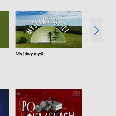
Myśliwy myśli
Spotkania z 