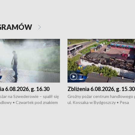
OGRAMÓW
ia 6.08.2026, g. 16.30
Zbliżenia 6.08.2026, g. 15.30
żar na Szwederowie – spalił się
Groźny pożar centrum handlowego 
ndlowy • Czwartek pod znakiem
ul. Kossaka w Bydgoszczy • Pesa
burz • Dobre prognozy dla
wyprodukuje nowoczesne,
 – rolnicy mogą liczyć na
energooszczędne pociągi dla Polregi
lony • Akcja porodowa na trasie
Zmiany w przepisach o pomocy
uń – pomógł policyjny patrol •
społecznej • Przed nami 10. jubileu
my na kolejną odsłonę programu
Festiwal Wisły