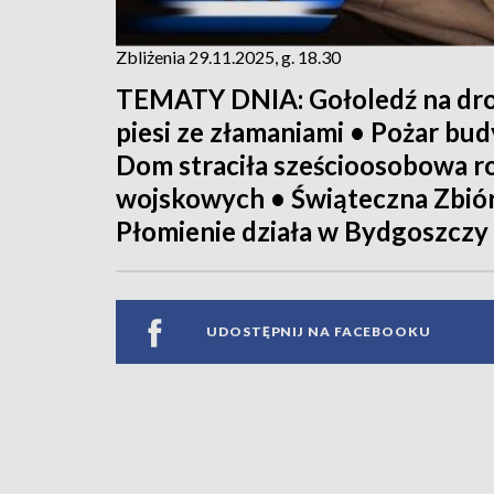
Zbliżenia 29.11.2025, g. 18.30
TEMATY DNIA: Gołoledź na drog
piesi ze złamaniami • Pożar b
Dom straciła sześcioosobowa ro
wojskowych • Świąteczna Zbiór
Płomienie działa w Bydgoszczy 
UDOSTĘPNIJ NA FACEBOOKU