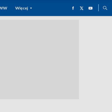
 WWW
Więcej