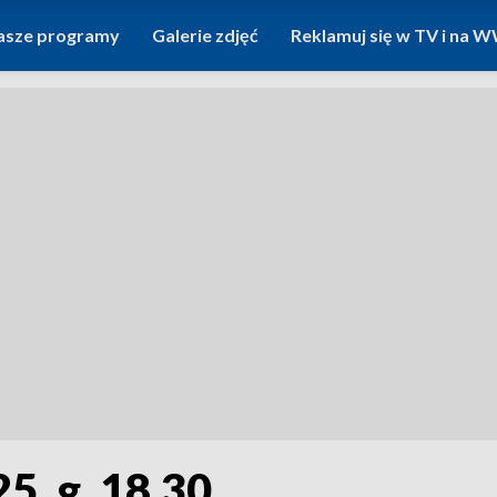
asze programy
Galerie zdjęć
Reklamuj się w TV i na
5, g. 18.30