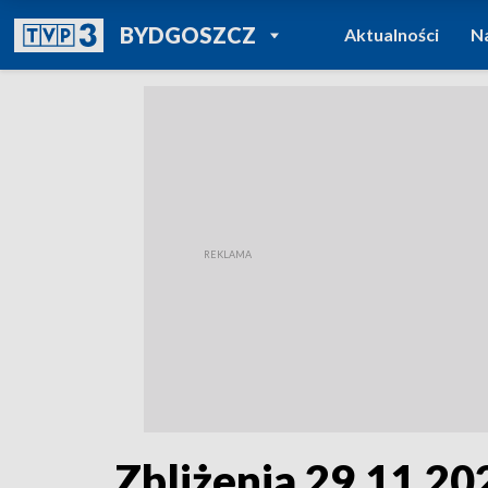
POWRÓT DO
BYDGOSZCZ
Aktualności
N
TVP REGIONY
Zbliżenia 29.11.202