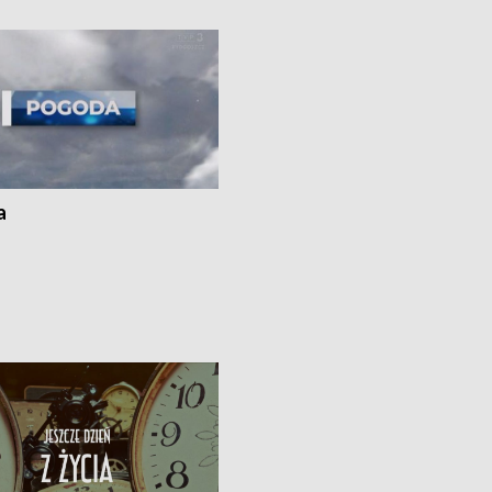
ato”
a