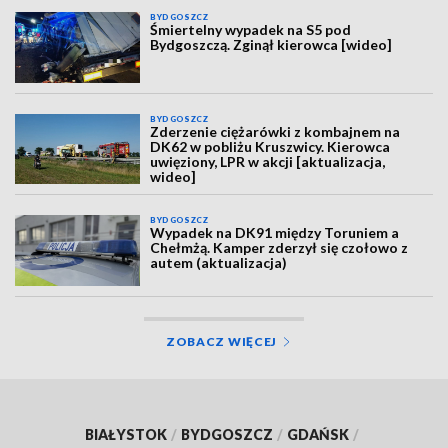
BYDGOSZCZ
Śmiertelny wypadek na S5 pod
Bydgoszczą. Zginął kierowca [wideo]
BYDGOSZCZ
Zderzenie ciężarówki z kombajnem na
DK62 w pobliżu Kruszwicy. Kierowca
uwięziony, LPR w akcji [aktualizacja,
wideo]
BYDGOSZCZ
Wypadek na DK91 między Toruniem a
Chełmżą. Kamper zderzył się czołowo z
autem (aktualizacja)
ZOBACZ WIĘCEJ
BIAŁYSTOK
/
BYDGOSZCZ
/
GDAŃSK
/