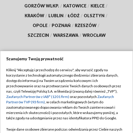
GORZÓW WLKP.
/
KATOWICE
/
KIELCE
/
KRAKÓW
/
LUBLIN
/
ŁÓDŹ
/
OLSZTYN
/
OPOLE
/
POZNAŃ
/
RZESZÓW
/
SZCZECIN
/
WARSZAWA
/
WROCŁAW
Szanujemy Twoją prywatność
Dołącz do nas:
Kliknij "Akceptuję i przechodzę do serwisu", aby wyrazić zgody na
korzystanie z technologii automatycznego śledzenia i zbierania danych,
TVP
dostęp do informacji na Twoim urządzeniu końcowym i ich
Abonament TVP
przechowywanie oraz na przetwarzanie Twoich danych osobowych przez
Regulamin TVP
nas, czyli Telewizję Polską S.A. w likwidacji (zwaną dalej również „TVP”),
Emisja w TVP
Polityka prywatności
Zaufanych Partnerów z IAB* (1201 firm)
oraz pozostałych
Zaufanych
Partnerów TVP (93 firm)
, w celach marketingowych (w tym do
Centrum informacji TVP
Moje zgody
zautomatyzowanego dopasowania reklam do Twoich zainteresowań i
mierzenia ich skuteczności) i pozostałych, które wskazujemy poniżej, a
Naziemna Telewizja Cyfrowa
Pomoc
także zgody na udostępnianie przez nas identyfikatora PPID do Google.
Sklep TVP
Biuro reklamy
Twoje dane osobowe zbierane podczas odwiedzania przez Ciebie naszych