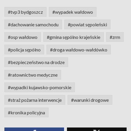
#tvp3 bydgoszcz
#wypadek wałdowo
#dachowanie samochodu
#powiat sępoleński
#osp wałdowo
#gmina sępólno krajeńskie
#zrm
#policja sępólno
#droga wałdowo-wałdówko
#bezpieczeństwo na drodze
#ratownictwo medyczne
#wypadki kujawsko-pomorskie
#straż pożarna interwencje
#warunki drogowe
#kronika policyjna