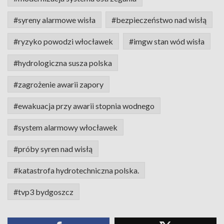
#syreny alarmowe wisła
#bezpieczeństwo nad wisłą
#ryzyko powodzi włocławek
#imgw stan wód wisła
#hydrologiczna susza polska
#zagrożenie awarii zapory
#ewakuacja przy awarii stopnia wodnego
#system alarmowy włocławek
#próby syren nad wisłą
#katastrofa hydrotechniczna polska.
#tvp3 bydgoszcz