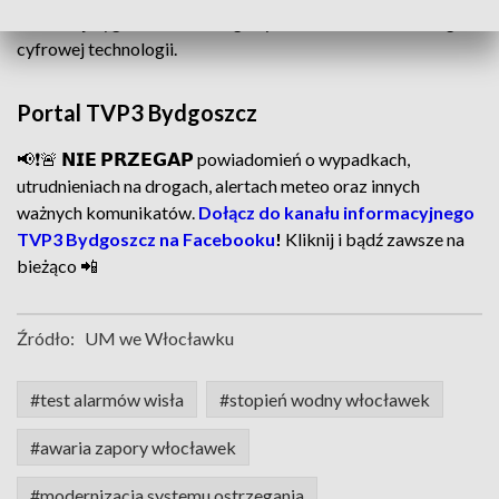
transmisji sygnału alarmowego systemu modernizowanego w
cyfrowej technologii.
Portal TVP3 Bydgoszcz
📢❗🚨 𝗡𝗜𝗘 𝗣𝗥𝗭𝗘𝗚𝗔𝗣 powiadomień o wypadkach,
utrudnieniach na drogach, alertach meteo oraz innych
ważnych komunikatów.
Dołącz do kanału informacyjnego
TVP3 Bydgoszcz na Facebooku
!
Kliknij i bądź zawsze na
bieżąco 📲
Źródło:
UM we Włocławku
#test alarmów wisła
#stopień wodny włocławek
#awaria zapory włocławek
#modernizacja systemu ostrzegania