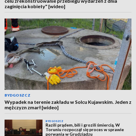
celu zrekonstruowanie przebiegu wydarzeń z dnia
zaginięcia kobiety" [wideo]
BYDGOSZCZ
Wypadek na terenie zakładu w Solcu Kujawskim. Jeden z
mężczyzn zmarł [wideo]
BYDGOSZCZ
Razili prądem, bili i grozili śmiercią. W
Toruniu rozpoczął się proces w sprawie
porwania w Grudziądzu