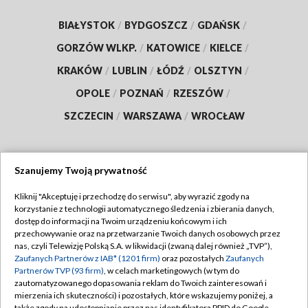
BIAŁYSTOK
/
BYDGOSZCZ
/
GDAŃSK
/
GORZÓW WLKP.
/
KATOWICE
/
KIELCE
/
KRAKÓW
/
LUBLIN
/
ŁÓDŹ
/
OLSZTYN
/
OPOLE
/
POZNAŃ
/
RZESZÓW
/
SZCZECIN
/
WARSZAWA
/
WROCŁAW
Szanujemy Twoją prywatność
Dołącz do nas:
Kliknij "Akceptuję i przechodzę do serwisu", aby wyrazić zgody na
korzystanie z technologii automatycznego śledzenia i zbierania danych,
TVP
dostęp do informacji na Twoim urządzeniu końcowym i ich
Abonament TVP
przechowywanie oraz na przetwarzanie Twoich danych osobowych przez
Regulamin TVP
nas, czyli Telewizję Polską S.A. w likwidacji (zwaną dalej również „TVP”),
Emisja w TVP
Zaufanych Partnerów z IAB* (1201 firm)
oraz pozostałych
Zaufanych
Polityka prywatności
Partnerów TVP (93 firm)
, w celach marketingowych (w tym do
Centrum informacji TVP
Moje zgody
zautomatyzowanego dopasowania reklam do Twoich zainteresowań i
mierzenia ich skuteczności) i pozostałych, które wskazujemy poniżej, a
Naziemna Telewizja Cyfrowa
Pomoc
także zgody na udostępnianie przez nas identyfikatora PPID do Google.