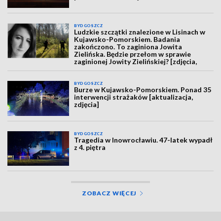
BYDGOSZCZ
Ludzkie szczątki znalezione w Lisinach w
Kujawsko-Pomorskiem. Badania
zakończono. To zaginiona Jowita
Zielińska. Będzie przełom w sprawie
zaginionej Jowity Zielińskiej? [zdjęcia,
wideo, aktualizacja]
BYDGOSZCZ
Burze w Kujawsko-Pomorskiem. Ponad 35
interwencji strażaków [aktualizacja,
zdjęcia]
BYDGOSZCZ
Tragedia w Inowrocławiu. 47-latek wypadł
z 4. piętra
ZOBACZ WIĘCEJ