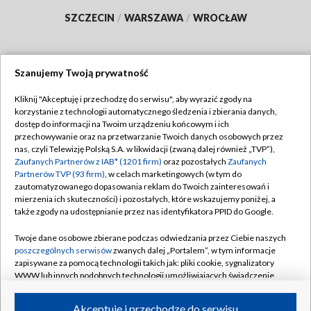
SZCZECIN
/
WARSZAWA
/
WROCŁAW
Szanujemy Twoją prywatność
Dołącz do nas:
Kliknij "Akceptuję i przechodzę do serwisu", aby wyrazić zgody na
korzystanie z technologii automatycznego śledzenia i zbierania danych,
TVP
dostęp do informacji na Twoim urządzeniu końcowym i ich
Abonament TVP
przechowywanie oraz na przetwarzanie Twoich danych osobowych przez
Regulamin TVP
nas, czyli Telewizję Polską S.A. w likwidacji (zwaną dalej również „TVP”),
Emisja w TVP
Polityka prywatności
Zaufanych Partnerów z IAB* (1201 firm)
oraz pozostałych
Zaufanych
Partnerów TVP (93 firm)
, w celach marketingowych (w tym do
Centrum informacji TVP
Moje zgody
zautomatyzowanego dopasowania reklam do Twoich zainteresowań i
mierzenia ich skuteczności) i pozostałych, które wskazujemy poniżej, a
Naziemna Telewizja Cyfrowa
Pomoc
także zgody na udostępnianie przez nas identyfikatora PPID do Google.
Sklep TVP
Biuro reklamy
Twoje dane osobowe zbierane podczas odwiedzania przez Ciebie naszych
Rada Programowa
Kontakt
poszczególnych serwisów
zwanych dalej „Portalem”, w tym informacje
zapisywane za pomocą technologii takich jak: pliki cookie, sygnalizatory
System NOS
WWW lub innych podobnych technologii umożliwiających świadczenie
dopasowanych i bezpiecznych usług, personalizację treści oraz reklam,
Informacje o nadawcy
Kanały
udostępnianie funkcji mediów społecznościowych oraz analizowanie
Akceptuję i przechodzę do serwisu