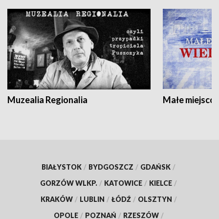
Muzealia Regionalia
Małe miejscow
BIAŁYSTOK
/
BYDGOSZCZ
/
GDAŃSK
/
GORZÓW WLKP.
/
KATOWICE
/
KIELCE
/
KRAKÓW
/
LUBLIN
/
ŁÓDŹ
/
OLSZTYN
/
OPOLE
/
POZNAŃ
/
RZESZÓW
/