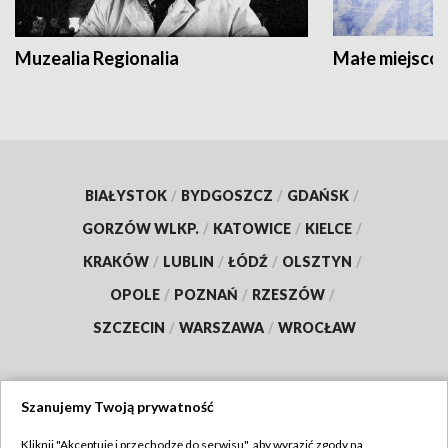
Muzealia Regionalia
Małe miejscow
BIAŁYSTOK
/
BYDGOSZCZ
/
GDAŃSK
/
GORZÓW WLKP.
/
KATOWICE
/
KIELCE
/
KRAKÓW
/
LUBLIN
/
ŁÓDŹ
/
OLSZTYN
/
OPOLE
/
POZNAŃ
/
RZESZÓW
/
SZCZECIN
/
WARSZAWA
/
WROCŁAW
Szanujemy Twoją prywatność
Dołącz do nas:
Kliknij "Akceptuję i przechodzę do serwisu", aby wyrazić zgody na