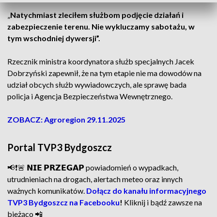
„
Natychmiast zleciłem służbom podjęcie działań i
zabezpieczenie terenu. Nie wykluczamy sabotażu, w
tym wschodniej dywersji”.
Rzecznik ministra koordynatora służb specjalnych Jacek
Dobrzyński zapewnił, że na tym etapie nie ma dowodów na
udział obcych służb wywiadowczych, ale sprawę bada
policja i Agencja Bezpieczeństwa Wewnętrznego.
ZOBACZ: Agroregion 29.11.2025
Portal TVP3 Bydgoszcz
📢❗🚨 𝗡𝗜𝗘 𝗣𝗥𝗭𝗘𝗚𝗔𝗣 powiadomień o wypadkach,
utrudnieniach na drogach, alertach meteo oraz innych
ważnych komunikatów.
Dołącz do kanału informacyjnego
TVP3 Bydgoszcz na Facebooku
!
Kliknij i bądź zawsze na
bieżąco 📲