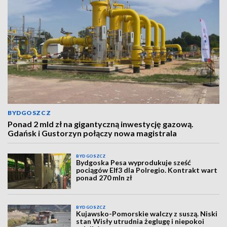
BYDGOSZCZ
Ponad 2 mld zł na gigantyczną inwestycję gazową.
Gdańsk i Gustorzyn połączy nowa magistrala
BYDGOSZCZ
Bydgoska Pesa wyprodukuje sześć
pociągów Elf3 dla Polregio. Kontrakt wart
ponad 270 mln zł
BYDGOSZCZ
Kujawsko-Pomorskie walczy z suszą. Niski
stan Wisły utrudnia żeglugę i niepokoi