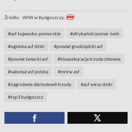
Źródło:
WIW w Bydgoszczy,
#asf kujawsko-pomorskie
#afrykański pomór świń
#ogniska asf dziki
#powiat grudziądzki asf
#powiat świecki asf
#bioasekuracja trzoda chlewna
#sabotaż asf polska
#mrirw asf
#zagrożenie dla hodowli trzody
#asf wirus dziki
#tvp3 bydgoszcz