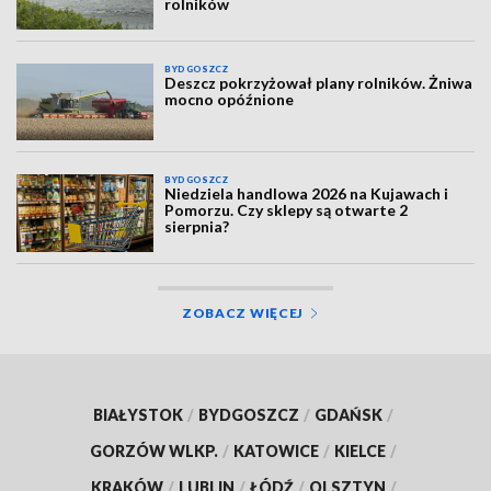
rolników
BYDGOSZCZ
Deszcz pokrzyżował plany rolników. Żniwa
mocno opóźnione
BYDGOSZCZ
Niedziela handlowa 2026 na Kujawach i
Pomorzu. Czy sklepy są otwarte 2
sierpnia?
ZOBACZ WIĘCEJ
BIAŁYSTOK
/
BYDGOSZCZ
/
GDAŃSK
/
GORZÓW WLKP.
/
KATOWICE
/
KIELCE
/
KRAKÓW
/
LUBLIN
/
ŁÓDŹ
/
OLSZTYN
/