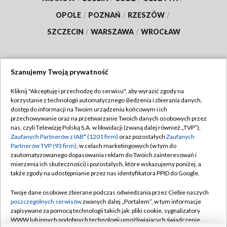
OPOLE
/
POZNAŃ
/
RZESZÓW
/
SZCZECIN
/
WARSZAWA
/
WROCŁAW
Szanujemy Twoją prywatność
Dołącz do nas:
Kliknij "Akceptuję i przechodzę do serwisu", aby wyrazić zgody na
korzystanie z technologii automatycznego śledzenia i zbierania danych,
TVP
dostęp do informacji na Twoim urządzeniu końcowym i ich
Abonament TVP
przechowywanie oraz na przetwarzanie Twoich danych osobowych przez
Regulamin TVP
nas, czyli Telewizję Polską S.A. w likwidacji (zwaną dalej również „TVP”),
Emisja w TVP
Polityka prywatności
Zaufanych Partnerów z IAB* (1201 firm)
oraz pozostałych
Zaufanych
Partnerów TVP (93 firm)
, w celach marketingowych (w tym do
Centrum informacji TVP
Moje zgody
zautomatyzowanego dopasowania reklam do Twoich zainteresowań i
mierzenia ich skuteczności) i pozostałych, które wskazujemy poniżej, a
Naziemna Telewizja Cyfrowa
Pomoc
także zgody na udostępnianie przez nas identyfikatora PPID do Google.
Sklep TVP
Biuro reklamy
Twoje dane osobowe zbierane podczas odwiedzania przez Ciebie naszych
Rada Programowa
Kontakt
poszczególnych serwisów
zwanych dalej „Portalem”, w tym informacje
zapisywane za pomocą technologii takich jak: pliki cookie, sygnalizatory
System NOS
WWW lub innych podobnych technologii umożliwiających świadczenie