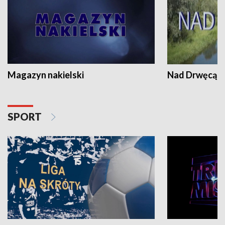
Magazyn nakielski
Nad Drwęcą
SPORT