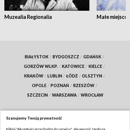
Muzealia Regionalia
Małe miejscow
BIAŁYSTOK
/
BYDGOSZCZ
/
GDAŃSK
/
GORZÓW WLKP.
/
KATOWICE
/
KIELCE
/
KRAKÓW
/
LUBLIN
/
ŁÓDŹ
/
OLSZTYN
/
OPOLE
/
POZNAŃ
/
RZESZÓW
/
SZCZECIN
/
WARSZAWA
/
WROCŁAW
Szanujemy Twoją prywatność
Dołącz do nas:
Kliknij "Akceptuję i przechodzę do serwisu", aby wyrazić zgody na