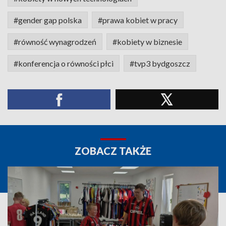
#gender gap polska
#prawa kobiet w pracy
#równość wynagrodzeń
#kobiety w biznesie
#konferencja o równości płci
#tvp3 bydgoszcz
ZOBACZ TAKŻE