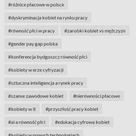
#różnice płacowe w polsce
#dyskryminacja kobiet na rynku pracy
#równość płci w pracy
#zarobki kobiet vs mężczyzn
#gender pay gap polska
#konferencja bydgoszcz równość płci
#kobiety w erze cyfryzacji
#sztuczna inteligencja a rynek pracy
#szanse zawodowe kobiet
#nierówności płacowe
#kobiety w it
#przyszłość pracy kobiet
#ai a równość płci
#edukacja cyfrowa kobiet
#kobiety w nowych technologiach