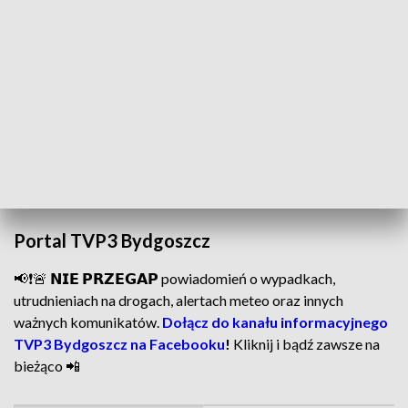
Belicka, wiceprzewodnicząca zarządu krajowego WZZ
"Forum Oświata”.
W listopadzie tego roku Parlament Europejski wezwał
Komisję Europejską do przedstawienia ambitnej strategii na
rzecz równouprawnienia płci m.in. w miejscu pracy.
ZOBACZ: Ministerstwo Infrastruktury podnosi opłaty
za wydanie prawa jazdy. O ile?
Portal TVP3 Bydgoszcz
📢❗🚨 𝗡𝗜𝗘 𝗣𝗥𝗭𝗘𝗚𝗔𝗣 powiadomień o wypadkach,
utrudnieniach na drogach, alertach meteo oraz innych
ważnych komunikatów.
Dołącz do kanału informacyjnego
TVP3 Bydgoszcz na Facebooku
!
Kliknij i bądź zawsze na
bieżąco 📲