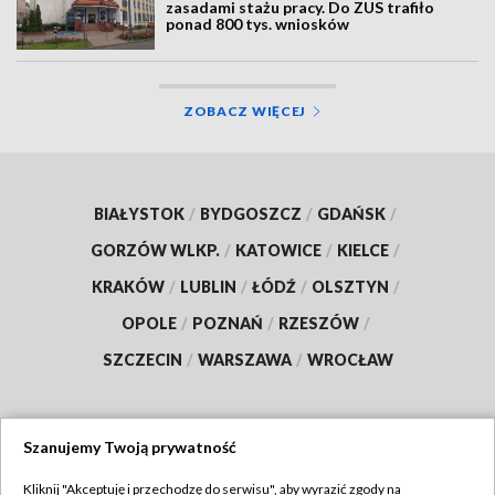
zasadami stażu pracy. Do ZUS trafiło
ponad 800 tys. wniosków
ZOBACZ WIĘCEJ
BIAŁYSTOK
/
BYDGOSZCZ
/
GDAŃSK
/
GORZÓW WLKP.
/
KATOWICE
/
KIELCE
/
KRAKÓW
/
LUBLIN
/
ŁÓDŹ
/
OLSZTYN
/
OPOLE
/
POZNAŃ
/
RZESZÓW
/
SZCZECIN
/
WARSZAWA
/
WROCŁAW
Szanujemy Twoją prywatność
Dołącz do nas:
Kliknij "Akceptuję i przechodzę do serwisu", aby wyrazić zgody na