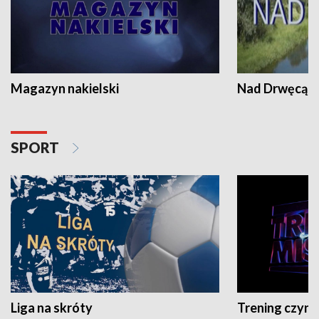
Magazyn nakielski
Nad Drwęcą
SPORT
Liga na skróty
Trening czyni 