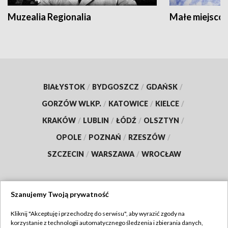
Muzealia Regionalia
Małe miejscow
BIAŁYSTOK
/
BYDGOSZCZ
/
GDAŃSK
/
GORZÓW WLKP.
/
KATOWICE
/
KIELCE
/
KRAKÓW
/
LUBLIN
/
ŁÓDŹ
/
OLSZTYN
/
OPOLE
/
POZNAŃ
/
RZESZÓW
/
SZCZECIN
/
WARSZAWA
/
WROCŁAW
Szanujemy Twoją prywatność
Dołącz do nas:
Kliknij "Akceptuję i przechodzę do serwisu", aby wyrazić zgody na
korzystanie z technologii automatycznego śledzenia i zbierania danych,
TVP