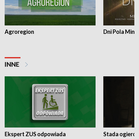
Agroregion
Dni Pola Min
INNE
Ekspert ZUS odpowiada
Stada ogieró