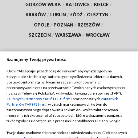
GORZÓW WLKP.
/
KATOWICE
/
KIELCE
/
KRAKÓW
/
LUBLIN
/
ŁÓDŹ
/
OLSZTYN
/
OPOLE
/
POZNAŃ
/
RZESZÓW
/
SZCZECIN
/
WARSZAWA
/
WROCŁAW
Szanujemy Twoją prywatność
Dołącz do nas:
Kliknij "Akceptuję i przechodzę do serwisu", aby wyrazić zgody na
korzystanie z technologii automatycznego śledzenia i zbierania danych,
TVP
dostęp do informacji na Twoim urządzeniu końcowym i ich
Abonament TVP
przechowywanie oraz na przetwarzanie Twoich danych osobowych przez
Regulamin TVP
nas, czyli Telewizję Polską S.A. w likwidacji (zwaną dalej również „TVP”),
Emisja w TVP
Polityka prywatności
Zaufanych Partnerów z IAB* (1201 firm)
oraz pozostałych
Zaufanych
Partnerów TVP (93 firm)
, w celach marketingowych (w tym do
Centrum informacji TVP
Moje zgody
zautomatyzowanego dopasowania reklam do Twoich zainteresowań i
mierzenia ich skuteczności) i pozostałych, które wskazujemy poniżej, a
Naziemna Telewizja Cyfrowa
Pomoc
także zgody na udostępnianie przez nas identyfikatora PPID do Google.
Sklep TVP
Biuro reklamy
Twoje dane osobowe zbierane podczas odwiedzania przez Ciebie naszych
Rada Programowa