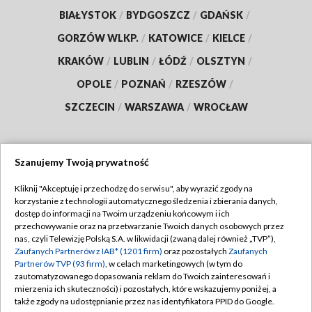
BIAŁYSTOK
/
BYDGOSZCZ
/
GDAŃSK
/
GORZÓW WLKP.
/
KATOWICE
/
KIELCE
/
KRAKÓW
/
LUBLIN
/
ŁÓDŹ
/
OLSZTYN
/
OPOLE
/
POZNAŃ
/
RZESZÓW
/
SZCZECIN
/
WARSZAWA
/
WROCŁAW
Szanujemy Twoją prywatność
Dołącz do nas:
Kliknij "Akceptuję i przechodzę do serwisu", aby wyrazić zgody na
korzystanie z technologii automatycznego śledzenia i zbierania danych,
TVP
dostęp do informacji na Twoim urządzeniu końcowym i ich
Abonament TVP
przechowywanie oraz na przetwarzanie Twoich danych osobowych przez
Regulamin TVP
nas, czyli Telewizję Polską S.A. w likwidacji (zwaną dalej również „TVP”),
Emisja w TVP
Zaufanych Partnerów z IAB* (1201 firm)
oraz pozostałych
Zaufanych
Polityka prywatności
Partnerów TVP (93 firm)
, w celach marketingowych (w tym do
Centrum informacji TVP
Moje zgody
zautomatyzowanego dopasowania reklam do Twoich zainteresowań i
mierzenia ich skuteczności) i pozostałych, które wskazujemy poniżej, a
Naziemna Telewizja Cyfrowa
Pomoc
także zgody na udostępnianie przez nas identyfikatora PPID do Google.