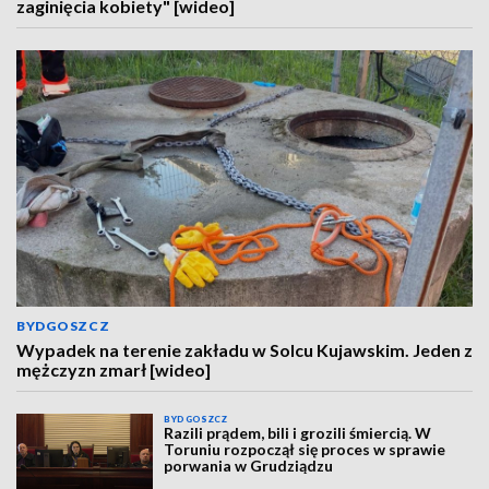
zaginięcia kobiety" [wideo]
BYDGOSZCZ
Wypadek na terenie zakładu w Solcu Kujawskim. Jeden z
mężczyzn zmarł [wideo]
BYDGOSZCZ
Razili prądem, bili i grozili śmiercią. W
Toruniu rozpoczął się proces w sprawie
porwania w Grudziądzu