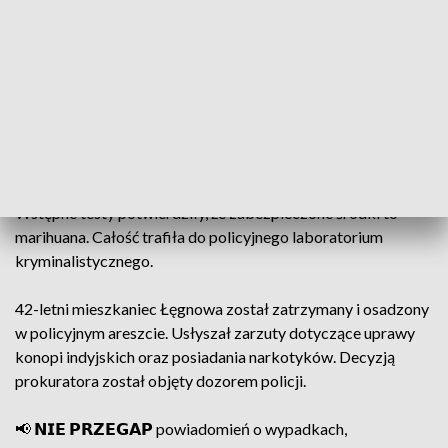
suszu roślinnego. Kolejne ponad 15
gramów marihuany znaleziono przy
bydgoszczaninie podczas jego
przeszukania
– relacjonuje nadkom. Lidia Kowalska z zespołu
prasowego Komendy Miejskiej Policji w
Bydgoszczy.
Wstępne testy potwierdziły, że zabezpieczone środki to
marihuana. Całość trafiła do policyjnego laboratorium
kryminalistycznego.
42-letni mieszkaniec Łęgnowa został zatrzymany i osadzony
w policyjnym areszcie. Usłyszał zarzuty dotyczące uprawy
konopi indyjskich oraz posiadania narkotyków. Decyzją
prokuratora został objęty dozorem policji.
📢 𝗡𝗜𝗘 𝗣𝗥𝗭𝗘𝗚𝗔𝗣 powiadomień o wypadkach,