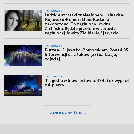
BYDGOSZCZ
Ludzkie szczątki znalezione w Lisinach w
Kujawsko-Pomorskiem. Badania
zakończono. To zaginiona Jowita
Zielińska. Będzie przełom w sprawie
zaginionej Jowity Zielińskiej? [zdjęcia,
wideo, aktualizacja]
BYDGOSZCZ
Burze w Kujawsko-Pomorskiem. Ponad 35
interwencji strażaków [aktualizacja,
zdjęcia]
BYDGOSZCZ
Tragedia w Inowrocławiu. 47-latek wypadł
z 4. piętra
ZOBACZ WIĘCEJ