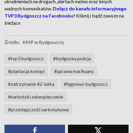
utrudnieniach na drogach, alertach meteo oraz innych
ważnych komunikatów.
Dołącz do kanału informacyjnego
TVP3 Bydgoszcz na Facebooku
!
Kliknij i bądź zawsze na
bieżąco
Źródło:
KMP w Bydgoszczy
#tvp3 bydgoszcz
#bydgoska policja
#plantacja konopi
#uprawa marihuany
#zatrzymanie 42-latka
#łęgnowo bydgoszcz
#narkotyki zabezpieczenie
#przestępczość narkotykowa