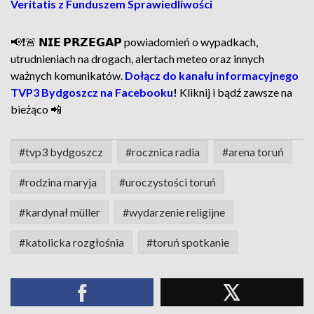
Veritatis z Funduszem Sprawiedliwości
📢❗🚨 𝗡𝗜𝗘 𝗣𝗥𝗭𝗘𝗚𝗔𝗣 powiadomień o wypadkach,
utrudnieniach na drogach, alertach meteo oraz innych
ważnych komunikatów.
Dołącz do kanału informacyjnego
TVP3 Bydgoszcz na Facebooku
!
Kliknij i bądź zawsze na
bieżąco 📲
#tvp3 bydgoszcz
#rocznica radia
#arena toruń
#rodzina maryja
#uroczystości toruń
#kardynał müller
#wydarzenie religijne
#katolicka rozgłośnia
#toruń spotkanie