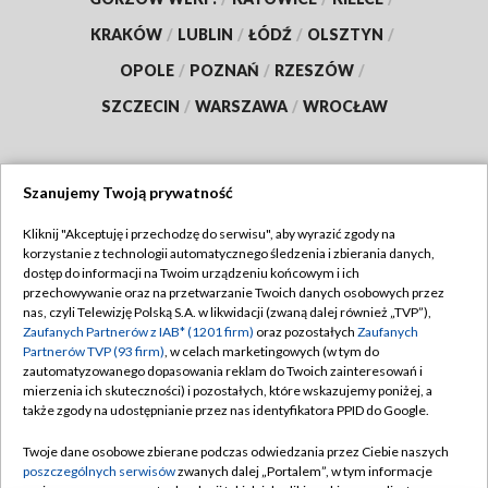
KRAKÓW
/
LUBLIN
/
ŁÓDŹ
/
OLSZTYN
/
OPOLE
/
POZNAŃ
/
RZESZÓW
/
SZCZECIN
/
WARSZAWA
/
WROCŁAW
Szanujemy Twoją prywatność
Dołącz do nas:
Kliknij "Akceptuję i przechodzę do serwisu", aby wyrazić zgody na
korzystanie z technologii automatycznego śledzenia i zbierania danych,
TVP
dostęp do informacji na Twoim urządzeniu końcowym i ich
Abonament TVP
przechowywanie oraz na przetwarzanie Twoich danych osobowych przez
Regulamin TVP
nas, czyli Telewizję Polską S.A. w likwidacji (zwaną dalej również „TVP”),
Emisja w TVP
Polityka prywatności
Zaufanych Partnerów z IAB* (1201 firm)
oraz pozostałych
Zaufanych
Partnerów TVP (93 firm)
, w celach marketingowych (w tym do
Centrum informacji TVP
Moje zgody
zautomatyzowanego dopasowania reklam do Twoich zainteresowań i
mierzenia ich skuteczności) i pozostałych, które wskazujemy poniżej, a
Naziemna Telewizja Cyfrowa
Pomoc
także zgody na udostępnianie przez nas identyfikatora PPID do Google.
Sklep TVP
Biuro reklamy
Twoje dane osobowe zbierane podczas odwiedzania przez Ciebie naszych
Rada Programowa
Kontakt
poszczególnych serwisów
zwanych dalej „Portalem”, w tym informacje