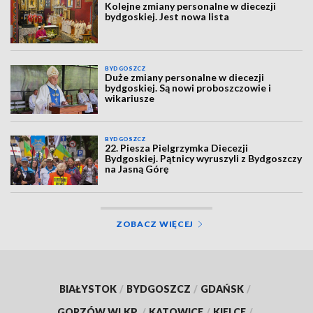
Kolejne zmiany personalne w diecezji
bydgoskiej. Jest nowa lista
BYDGOSZCZ
Duże zmiany personalne w diecezji
bydgoskiej. Są nowi proboszczowie i
wikariusze
BYDGOSZCZ
22. Piesza Pielgrzymka Diecezji
Bydgoskiej. Pątnicy wyruszyli z Bydgoszczy
na Jasną Górę
ZOBACZ WIĘCEJ
BIAŁYSTOK
/
BYDGOSZCZ
/
GDAŃSK
/
GORZÓW WLKP.
/
KATOWICE
/
KIELCE
/