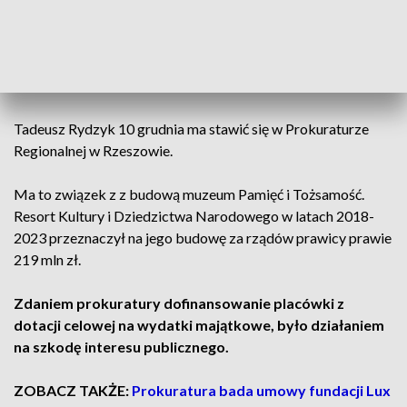
Konstytucyjnego do dziś nie otrzymują
pensji
- powiedział ojciec Tadeusz Rydzyk, założyciel
Radia Maryja.
Tadeusz Rydzyk 10 grudnia ma stawić się w Prokuraturze
Regionalnej w Rzeszowie.
Ma to związek z z budową muzeum Pamięć i Tożsamość.
Resort Kultury i Dziedzictwa Narodowego w latach 2018-
2023 przeznaczył na jego budowę za rządów prawicy prawie
219 mln zł.
Zdaniem prokuratury dofinansowanie placówki z
dotacji celowej na wydatki majątkowe, było działaniem
na szkodę interesu publicznego.
ZOBACZ TAKŻE:
Prokuratura bada umowy fundacji Lux